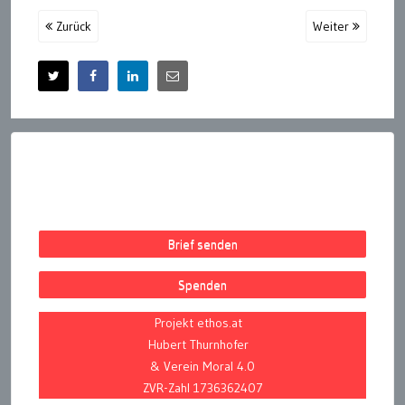
Zurück
Weiter
Brief senden
Spenden
Projekt ethos.at
Hubert Thurnhofer
& Verein Moral 4.0
ZVR-Zahl 1736362407