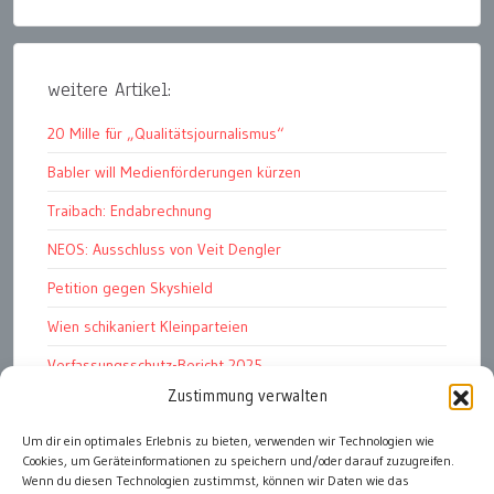
weitere Artikel:
20 Mille für „Qualitätsjournalismus“
Babler will Medienförderungen kürzen
Traibach: Endabrechnung
NEOS: Ausschluss von Veit Dengler
Petition gegen Skyshield
Wien schikaniert Kleinparteien
Verfassungsschutz-Bericht 2025
Zustimmung verwalten
Ziel: endloser Krieg
110 statt 90 Mille Medienförderung
Um dir ein optimales Erlebnis zu bieten, verwenden wir Technologien wie
Cookies, um Geräteinformationen zu speichern und/oder darauf zuzugreifen.
Strafen für „Integrations-Verweigerer“
Wenn du diesen Technologien zustimmst, können wir Daten wie das