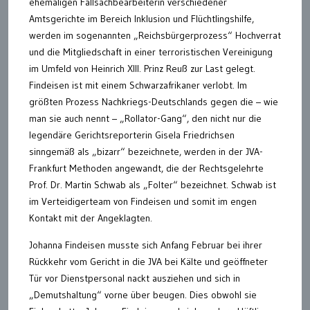
ehemaligen Fallsachbearbeiterin verschiedener
Amtsgerichte im Bereich Inklusion und Flüchtlingshilfe,
werden im sogenannten „Reichsbürgerprozess“ Hochverrat
und die Mitgliedschaft in einer terroristischen Vereinigung
im Umfeld von Heinrich XIII. Prinz Reuß zur Last gelegt.
Findeisen ist mit einem Schwarzafrikaner verlobt. Im
größten Prozess Nachkriegs-Deutschlands gegen die – wie
man sie auch nennt – „Rollator-Gang“, den nicht nur die
legendäre Gerichtsreporterin Gisela Friedrichsen
sinngemäß als „bizarr“ bezeichnete, werden in der JVA-
Frankfurt Methoden angewandt, die der Rechtsgelehrte
Prof. Dr. Martin Schwab als „Folter“ bezeichnet. Schwab ist
im Verteidigerteam von Findeisen und somit im engen
Kontakt mit der Angeklagten.
Johanna Findeisen musste sich Anfang Februar bei ihrer
Rückkehr vom Gericht in die JVA bei Kälte und geöffneter
Tür vor Dienstpersonal nackt ausziehen und sich in
„Demutshaltung“ vorne über beugen. Dies obwohl sie