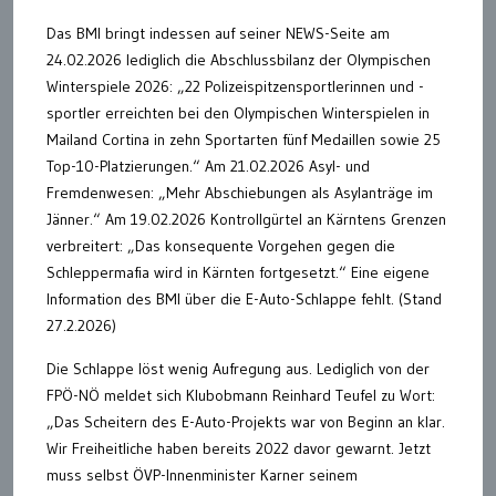
Das BMI bringt indessen auf seiner NEWS-Seite am
24.02.2026 lediglich die Abschlussbilanz der Olympischen
Winterspiele 2026: „22 Polizeispitzensportlerinnen und -
sportler erreichten bei den Olympischen Winterspielen in
Mailand Cortina in zehn Sportarten fünf Medaillen sowie 25
Top-10-Platzierungen.“ Am 21.02.2026 Asyl- und
Fremdenwesen: „Mehr Abschiebungen als Asylanträge im
Jänner.“ Am 19.02.2026 Kontrollgürtel an Kärntens Grenzen
verbreitert: „Das konsequente Vorgehen gegen die
Schleppermafia wird in Kärnten fortgesetzt.“ Eine eigene
Information des BMI über die E-Auto-Schlappe fehlt. (Stand
27.2.2026)
Die Schlappe löst wenig Aufregung aus. Lediglich von der
FPÖ-NÖ meldet sich Klubobmann Reinhard Teufel zu Wort:
„Das Scheitern des E-Auto-Projekts war von Beginn an klar.
Wir Freiheitliche haben bereits 2022 davor gewarnt. Jetzt
muss selbst ÖVP-Innenminister Karner seinem