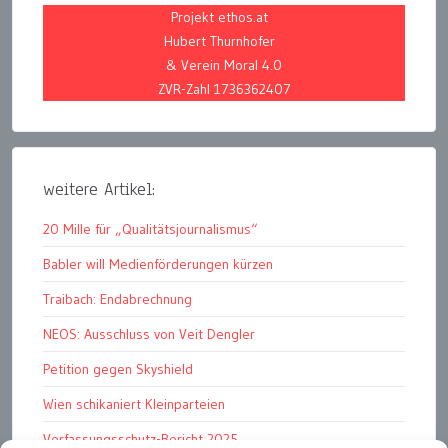
Projekt ethos.at
Hubert Thurnhofer
& Verein Moral 4.0
ZVR-Zahl 1736362407
weitere Artikel:
20 Mille für „Qualitätsjournalismus“
Babler will Medienförderungen kürzen
Traibach: Endabrechnung
NEOS: Ausschluss von Veit Dengler
Petition gegen Skyshield
Wien schikaniert Kleinparteien
Verfassungsschutz-Bericht 2025