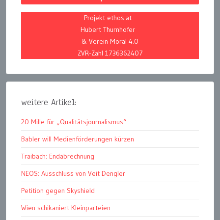
Projekt ethos.at
Hubert Thurnhofer
& Verein Moral 4.0
ZVR-Zahl 1736362407
weitere Artikel:
20 Mille für „Qualitätsjournalismus“
Babler will Medienförderungen kürzen
Traibach: Endabrechnung
NEOS: Ausschluss von Veit Dengler
Petition gegen Skyshield
Wien schikaniert Kleinparteien