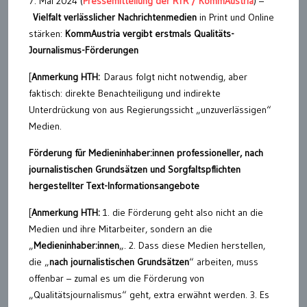
7. Mai 2024 (
Pressemitteilung der RTR / KommAustria
) –
Vielfalt verlässlicher Nachrichtenmedien
in Print und Online
stärken:
KommAustria vergibt erstmals Qualitäts-
Journalismus-Förderungen
[
Anmerkung HTH:
Daraus folgt nicht notwendig, aber
faktisch: direkte Benachteiligung und indirekte
Unterdrückung von aus Regierungssicht „unzuverlässigen“
Medien.
Förderung für Medieninhaber:innen professioneller, nach
journalistischen Grundsätzen und Sorgfaltspflichten
hergestellter Text-Informationsangebote
[
Anmerkung HTH:
1. die Förderung geht also nicht an die
Medien und ihre Mitarbeiter, sondern an die
„
Medieninhaber:innen
„. 2. Dass diese Medien herstellen,
die „
nach journalistischen Grundsätzen
“ arbeiten, muss
offenbar – zumal es um die Förderung von
„Qualitätsjournalismus“ geht, extra erwähnt werden. 3. Es