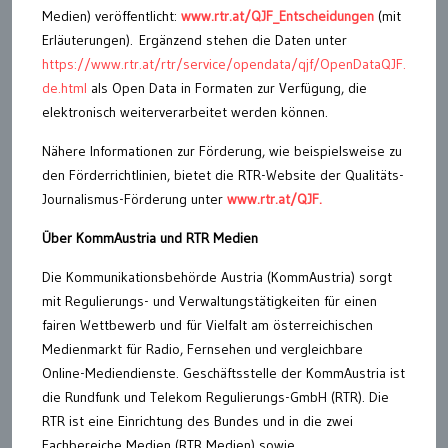
Medien) veröffentlicht:
www.rtr.at/QJF_Entscheidungen
(mit
Erläuterungen). Ergänzend stehen die Daten unter
https://www.rtr.at/rtr/service/opendata/qjf/OpenDataQJF.
de.html
als Open Data in Formaten zur Verfügung, die
elektronisch weiterverarbeitet werden können.
Nähere Informationen zur Förderung, wie beispielsweise zu
den Förderrichtlinien, bietet die RTR-Website der Qualitäts-
Journalismus-Förderung unter
www.rtr.at/QJF.
Über KommAustria und RTR Medien
Die Kommunikationsbehörde Austria (KommAustria) sorgt
mit Regulierungs- und Verwaltungstätigkeiten für einen
fairen Wettbewerb und für Vielfalt am österreichischen
Medienmarkt für Radio, Fernsehen und vergleichbare
Online-Mediendienste. Geschäftsstelle der KommAustria ist
die Rundfunk und Telekom Regulierungs-GmbH (RTR). Die
RTR ist eine Einrichtung des Bundes und in die zwei
Fachbereiche Medien (RTR Medien) sowie