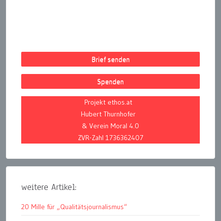
Brief senden
Spenden
Projekt ethos.at
Hubert Thurnhofer
& Verein Moral 4.0
ZVR-Zahl 1736362407
weitere Artikel:
20 Mille für „Qualitätsjournalismus“