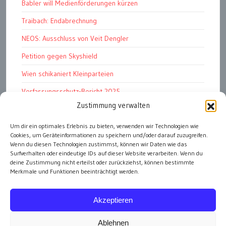
Babler will Medienförderungen kürzen
Traibach: Endabrechnung
NEOS: Ausschluss von Veit Dengler
Petition gegen Skyshield
Wien schikaniert Kleinparteien
Verfassungsschutz-Bericht 2025
Zustimmung verwalten
Ziel: endloser Krieg
110 statt 90 Mille Medienförderung
Um dir ein optimales Erlebnis zu bieten, verwenden wir Technologien wie
Cookies, um Geräteinformationen zu speichern und/oder darauf zuzugreifen.
Strafen für „Integrations-Verweigerer“
Wenn du diesen Technologien zustimmst, können wir Daten wie das
Surfverhalten oder eindeutige IDs auf dieser Website verarbeiten. Wenn du
deine Zustimmung nicht erteilst oder zurückziehst, können bestimmte
Merkmale und Funktionen beeinträchtigt werden.
alle Artikel
Akzeptieren
Ablehnen