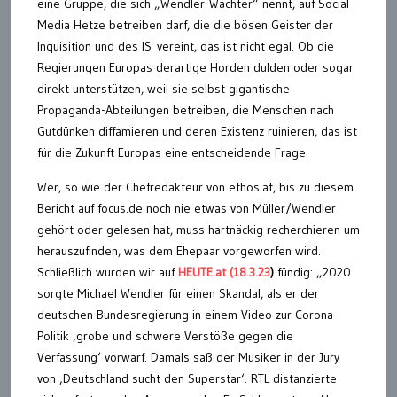
eine Gruppe, die sich „Wendler-Wächter“ nennt, auf Social
Media Hetze betreiben darf, die die bösen Geister der
Inquisition und des IS vereint, das ist nicht egal. Ob die
Regierungen Europas derartige Horden dulden oder sogar
direkt unterstützen, weil sie selbst gigantische
Propaganda-Abteilungen betreiben, die Menschen nach
Gutdünken diffamieren und deren Existenz ruinieren, das ist
für die Zukunft Europas eine entscheidende Frage.
Wer, so wie der Chefredakteur von ethos.at, bis zu diesem
Bericht auf focus.de noch nie etwas von Müller/Wendler
gehört oder gelesen hat, muss hartnäckig recherchieren um
herauszufinden, was dem Ehepaar vorgeworfen wird.
Schließlich wurden wir auf
HEUTE.at (18.3.23
)
fündig: „2020
sorgte Michael Wendler für einen Skandal, als er der
deutschen Bundesregierung in einem Video zur Corona-
Politik ‚grobe und schwere Verstöße gegen die
Verfassung‘ vorwarf. Damals saß der Musiker in der Jury
von ‚Deutschland sucht den Superstar‘. RTL distanzierte