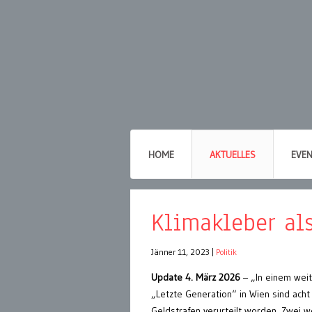
HOME
AKTUELLES
EVE
Klimakleber al
Jänner 11, 2023
|
Politik
Update 4. März 2026
– „In einem wei
„Letzte Generation“ in Wien sind ach
Geldstrafen verurteilt worden. Zwei 