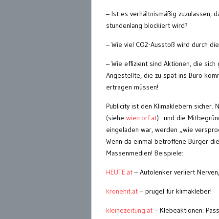
– Ist es verhältnismäßig zuzulassen, 
stundenlang blockiert wird?
– Wie viel CO2-Ausstoß wird durch die
– Wie effizient sind Aktionen, die sic
Angestellte, die zu spät ins Büro ko
ertragen müssen!
Publicity ist den Klimaklebern sicher
(siehe
wien.orf.at
) und die Mitbegründ
eingeladen war, werden „wie verspro
Wenn da einmal betroffene Bürger die 
Massenmedien! Beispiele:
HEUTE.at
– Autolenker verliert Nerven,
kronehit.at
– prügel für klimakleber!
kleinezeitung.at
– Klebeaktionen: Passa