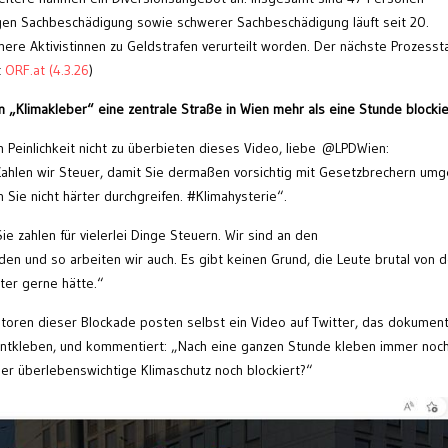
n Sachbeschädigung sowie schwerer Sachbeschädigung läuft seit 20.
here Aktivistinnen zu Geldstrafen verurteilt worden. Der nächste Prozessta
t
ORF.at (4.3.26
)
 „Klimakleber“ eine zentrale Straße in Wien mehr als eine Stunde blockie
n Peinlichkeit nicht zu überbieten dieses Video, liebe @LPDWien:
Zahlen wir Steuer, damit Sie dermaßen vorsichtig mit Gesetzbrechern um
Sie nicht härter durchgreifen. #Klimahysterie“.
e zahlen für vielerlei Dinge Steuern. Wir sind an den
n und so arbeiten wir auch. Es gibt keinen Grund, die Leute brutal von d
tter gerne hätte.“
itatoren dieser Blockade posten selbst ein Video auf Twitter, das dokument
 entkleben, und kommentiert: „Nach eine ganzen Stunde kleben immer noc
er überlebenswichtige Klimaschutz noch blockiert?“