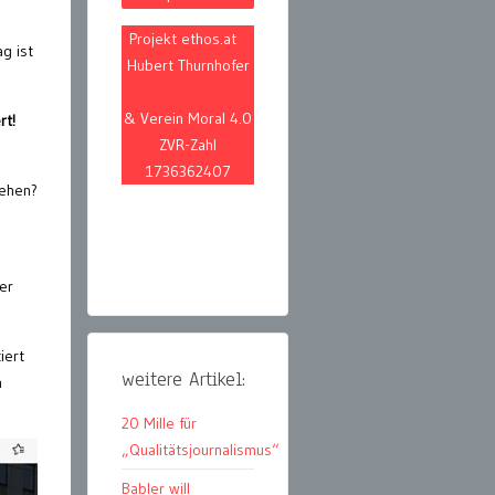
Projekt ethos.at
g ist
Hubert Thurnhofer
& Verein Moral 4.0
rt!
ZVR-Zahl
1736362407
gehen?
er
iert
weitere Artikel:
h
20 Mille für
„Qualitätsjournalismus“
Babler will