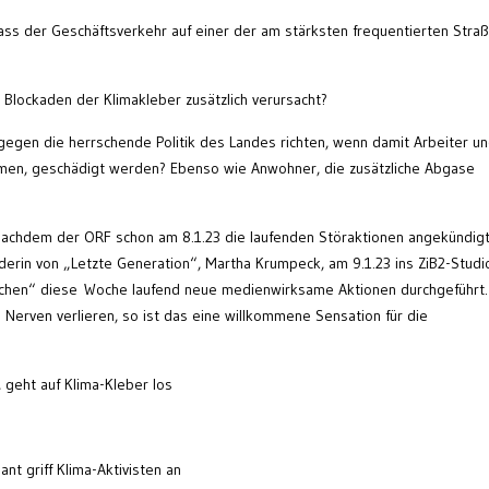
dass der Geschäftsverkehr auf einer der am stärksten frequentierten Stra
 Blockaden der Klimakleber zusätzlich verursacht?
h gegen die herrschende Politik des Landes richten, wenn damit Arbeiter u
mmen, geschädigt werden? Ebenso wie Anwohner, die zusätzliche Abgase
. Nachdem der ORF schon am 8.1.23 die laufenden Störaktionen angekündigt
erin von „Letzte Generation“, Martha Krumpeck, am 9.1.23 ins ZiB2-Studi
chen“ diese Woche laufend neue medienwirksame Aktionen durchgeführt.
Nerven verlieren, so ist das eine willkommene Sensation für die
 geht auf Klima-Kleber los
nt griff Klima-Aktivisten an