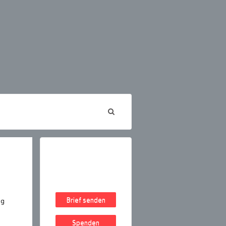
Brief senden
ng
Spenden