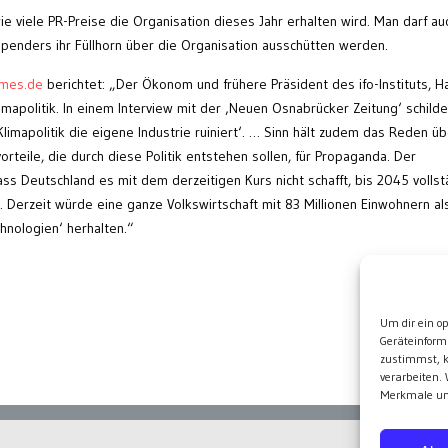
e viele PR-Preise die Organisation dieses Jahr erhalten wird. Man darf au
Spenders ihr Füllhorn über die Organisation ausschütten werden.
imes.de
berichtet: „Der Ökonom und frühere Präsident des ifo-Instituts, H
limapolitik. In einem Interview mit der ‚Neuen Osnabrücker Zeitung‘ schilde
limapolitik die eigene Industrie ruiniert‘. … Sinn hält zudem das Reden üb
rteile, die durch diese Politik entstehen sollen, für Propaganda. Der
ass Deutschland es mit dem derzeitigen Kurs nicht schafft, bis 2045 vollst
. Derzeit würde eine ganze Volkswirtschaft mit 83 Millionen Einwohnern al
chnologien‘ herhalten.“
Wei
Um dir ein o
Geräteinform
zustimmst, k
verarbeiten.
Merkmale und