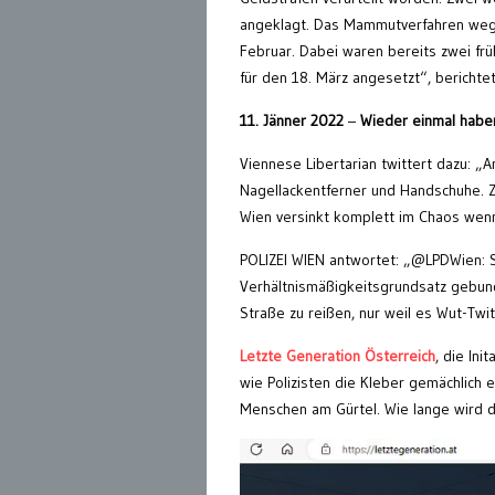
angeklagt. Das Mammutverfahren wege
Februar. Dabei waren bereits zwei frü
für den 18. März angesetzt“, berichte
11. Jänner 2022
–
Wieder einmal haben
Viennese Libertarian twittert dazu: „A
Nagellackentferner und Handschuhe. 
Wien versinkt komplett im Chaos wenn 
POLIZEI WIEN antwortet: „@LPDWien: Si
Verhältnismäßigkeitsgrundsatz gebunde
Straße zu reißen, nur weil es Wut-Twi
Letzte Generation Österreich
, die In
wie Polizisten die Kleber gemächlich
Menschen am Gürtel. Wie lange wird d