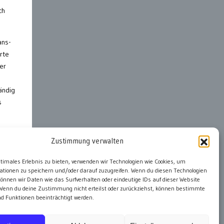
ch
ans-
rte
er
ändig
s
Zustimmung verwalten
ter
ptimales Erlebnis zu bieten, verwenden wir Technologien wie Cookies, um
ationen zu speichern und/oder darauf zuzugreifen. Wenn du diesen Technologien
önnen wir Daten wie das Surfverhalten oder eindeutige IDs auf dieser Website
 Wenn du deine Zustimmung nicht erteilst oder zurückziehst, können bestimmte
 Funktionen beeinträchtigt werden.