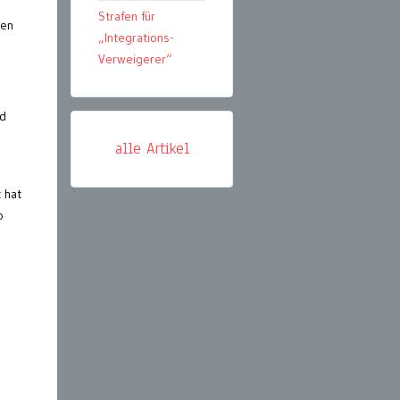
Strafen für
ßen
„Integrations-
Verweigerer“
nd
alle Artikel
 hat
o