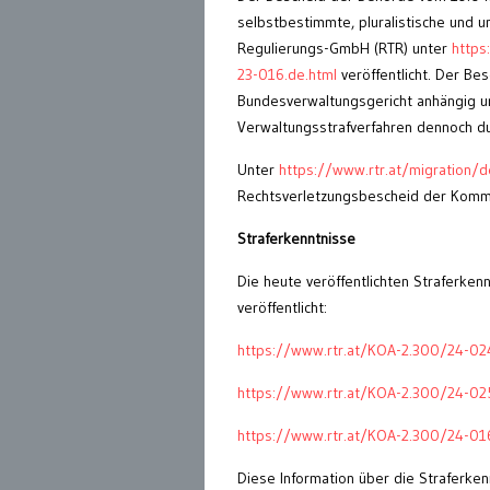
selbstbestimmte, pluralistische und 
Regulierungs-GmbH (RTR) unter
https
23-016.de.html
veröffentlicht. Der Be
Bundesverwaltungsgericht anhängig un
Verwaltungsstrafverfahren dennoch d
Unter
https://www.rtr.at/migration
Rechtsverletzungsbescheid der KommA
Straferkenntnisse
Die heute veröffentlichten Straferkenn
veröffentlicht:
https://www.rtr.at/KOA-2.300/24-02
https://www.rtr.at/KOA-2.300/24-02
https://www.rtr.at/KOA-2.300/24-01
Diese Information über die Straferke