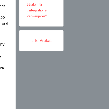
Strafen für
mmen
„Integrations-
Verweigerer“
0,00
r wird
alle Artikel
RTV
e
ich