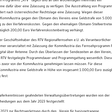
hne dafür über eine Zulassung zu verfügen. Die Ausstrahlung von Progra
dert nach österreichischer Rechtslage eine Zulassung. Wegen dieser
e KommAustria gegen den Obmann des Vereins eine Geldstrafe von 5.00
ag zu den Verfahrenskosten. Gegen den ehemaligen Obmann-Stellvertrete
züglich 200,00 Euro Verfahrenskostenbeitrag verhängt.
der Geschäftsinhaber des RTV Regionalfernsehen e.U. als Verantwortlicher
hmer veranstaltet mit Zulassung der KommAustria das Fernsehprogramm 
igital über Antenne. Durch das Überlassen der Sendezeiten an den Verein,
für RTV festgelegte Programmdauer und Programmgattung wesentlich. Dies
 zuvor von der KommAustria genehmigen lassen müssen. Für diese
KommAustria eine Geldstrafe in Höhe von insgesamt 1.000,00 Euro zuzügl
 fest.
traferkenntnissen geahndeten Verwaltungsübertretungen wurden von der
eidungen aus dem Jahr 2023 festgestellt:
2023 zur Rechtsverletzung durch den „Verein für basisgetragene,