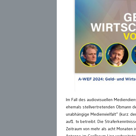
Im Fall des audiovisuellen Mediendie
ehemals stellvertretenden Obmann des
unabhängige Medienvielfalt“ (kurz: d
auf1. tv betreibt. Die Straferkenntni
Zeitraum von mehr als acht Monaten 
Antenne im Großraum Linz verbreitet