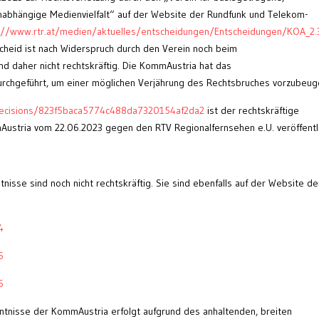
unabhängige Medienvielfalt“ auf der Website der Rundfunk und Telekom-
://www.rtr.at/medien/aktuelles/entscheidungen/Entscheidungen/KOA_2
scheid ist nach Widerspruch durch den Verein noch beim
d daher nicht rechtskräftig. Die KommAustria hat das
urchgeführt, um einer möglichen Verjährung des Rechtsbruches vorzubeug
/decisions/823f5baca5774c488da7320154af2da2
ist der rechtskräftige
ustria vom 22.06.2023 gegen den RTV Regionalfernsehen e.U. veröffentli
tnisse sind noch nicht rechtskräftig. Sie sind ebenfalls auf der Website d
4
5
6
nntnisse der KommAustria erfolgt aufgrund des anhaltenden, breiten