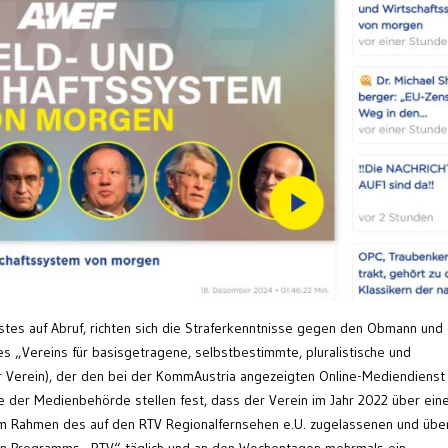
nstes auf Abruf, richten sich die Straferkenntnisse gegen den Obmann und
 „Vereins für basisgetragene, selbstbestimmte, pluralistische und
er Verein), der den bei der KommAustria angezeigten Online-Mediendiens
sse der Medienbehörde stellen fest, dass der Verein im Jahr 2022 über ein
im Rahmen des auf den RTV Regionalfernsehen e.U. zugelassenen und übe
en Programms „RTV“ täglich und an den Wochentagen mehrmals ein