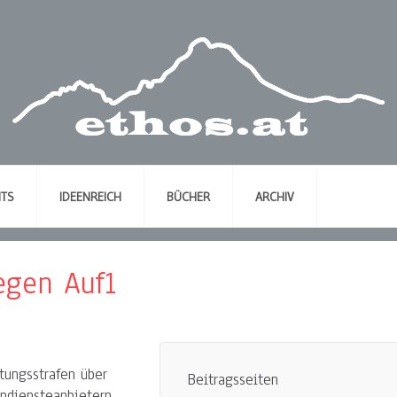
NTS
IDEENREICH
BÜCHER
ARCHIV
gen Auf1
ungsstrafen über
Beitragsseiten
ndiensteanbietern