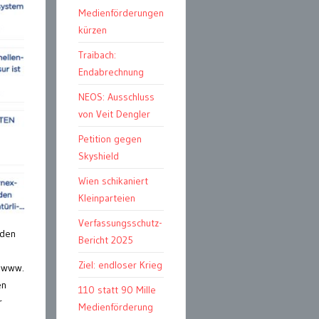
Medienförderungen
kürzen
Traibach:
Endabrechnung
NEOS: Ausschluss
von Veit Dengler
Petition gegen
Skyshield
Wien schikaniert
Kleinparteien
Verfassungsschutz-
 den
Bericht 2025
Ziel: endloser Krieg
t www.
en
110 statt 90 Mille
r
Medienförderung