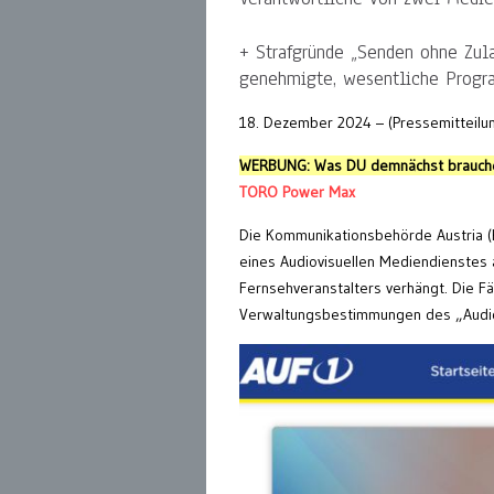
+ Strafgründe „Senden ohne Zul
genehmigte, wesentliche Prog
18. Dezember 2024 – (Pressemitteilu
WERBUNG: Was DU demnächst brauche
TORO Power Max
Die Kommunikationsbehörde Austria (K
eines Audiovisuellen Mediendienstes a
Fernsehveranstalters verhängt. Die 
Verwaltungsbestimmungen des „Audio