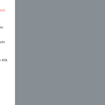
.300-
en.
cht.
er RTR