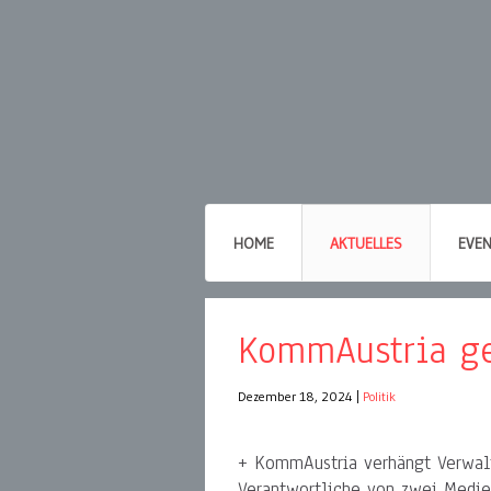
HOME
AKTUELLES
EVE
KommAustria ge
Dezember 18, 2024
|
Politik
+ KommAustria verhängt Verwalt
Verantwortliche von zwei Medie