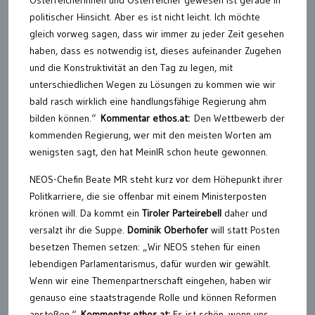
politischer Hinsicht. Aber es ist nicht leicht. Ich möchte
gleich vorweg sagen, dass wir immer zu jeder Zeit gesehen
haben, dass es notwendig ist, dieses aufeinander Zugehen
und die Konstruktivität an den Tag zu legen, mit
unterschiedlichen Wegen zu Lösungen zu kommen wie wir
bald rasch wirklich eine handlungsfähige Regierung ahm
bilden können.“
Kommentar ethos.at:
Den Wettbewerb der
kommenden Regierung, wer mit den meisten Worten am
wenigsten sagt, den hat MeinlR schon heute gewonnen.
NEOS-Chefin Beate MR steht kurz vor dem Höhepunkt ihrer
Politkarriere, die sie offenbar mit einem Ministerposten
krönen will. Da kommt ein
Tiroler Parteirebell
daher und
versalzt ihr die Suppe.
Dominik Oberhofer
will statt Posten
besetzen Themen setzen: „Wir NEOS stehen für einen
lebendigen Parlamentarismus, dafür wurden wir gewählt.
Wenn wir eine Themenpartnerschaft eingehen, haben wir
genauso eine staatstragende Rolle und können Reformen
anstoßen.“
Kommentar ethos.at:
Es ist schön, wenn uns