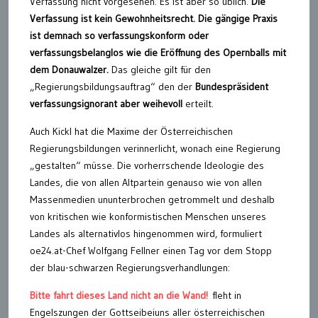
Verfassung nicht vorgesehen. Es ist aber so üblich.
Die
Verfassung ist kein Gewohnheitsrecht. Die gängige Praxis
ist demnach so verfassungskonform oder
verfassungsbelanglos wie die Eröffnung des Opernballs mit
dem Donauwalzer.
Das gleiche gilt für den
„Regierungsbildungsauftrag“ den der
Bundespräsident
verfassungsignorant aber weihevoll
erteilt.
Auch Kickl hat die Maxime der Österreichischen
Regierungsbildungen verinnerlicht, wonach eine Regierung
„gestalten“ müsse. Die vorherrschende Ideologie des
Landes, die von allen Altpartein genauso wie von allen
Massenmedien ununterbrochen getrommelt und deshalb
von kritischen wie konformistischen Menschen unseres
Landes als alternativlos hingenommen wird, formuliert
oe24.at-Chef Wolfgang Fellner einen Tag vor dem Stopp
der blau-schwarzen Regierungsverhandlungen:
Bitte fahrt dieses Land nicht an die Wand!
fleht in
Engelszungen der Gottseibeiuns aller österreichischen