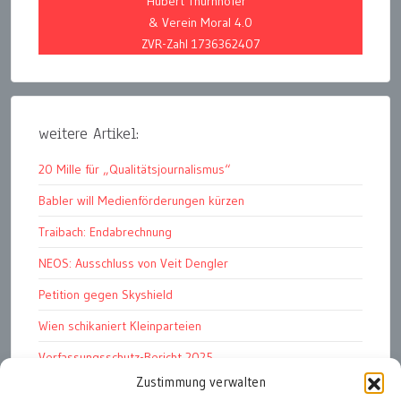
Hubert Thurnhofer
& Verein Moral 4.0
ZVR-Zahl 1736362407
weitere Artikel:
20 Mille für „Qualitätsjournalismus“
Babler will Medienförderungen kürzen
Traibach: Endabrechnung
NEOS: Ausschluss von Veit Dengler
Petition gegen Skyshield
Wien schikaniert Kleinparteien
Verfassungsschutz-Bericht 2025
Zustimmung verwalten
Ziel: endloser Krieg