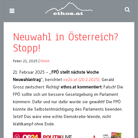
Neuwahl in Österreich?
Stopp!
Feber 21, 2025
|
Politik
21. Februar 2025 – „
FPÖ stellt nächste Woche
Neuwahlantrag
“, berichtet
oe24.at (20.2.2025)
. Gerald
Grosz zwitschert: Richtig!
ethos.at kommentiert:
Falsch! Die
FPÖ sollte sich um bessere Gesetzgebung im Parlament
kümmern. Dafür und nur dafür wurde sie gewählt! Die FPÖ
könnte die Selbstentmächtigung des Parlaments beenden.
Jetzt! Das wäre eine echte Demokratie-Wende, nicht
Wahlkampf ohne Ende.