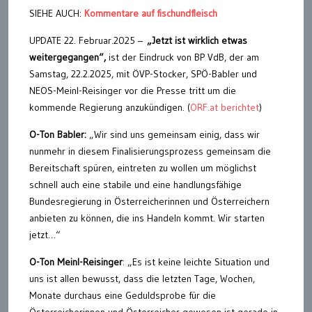
SIEHE AUCH:
Kommentare auf fischundfleisch
UPDATE 22. Februar.2025 –
„
Jetzt ist wirklich etwas
weitergegangen“,
ist der Eindruck von BP VdB, der am
Samstag, 22.2.2025, mit ÖVP-Stocker, SPÖ-Babler und
NEOS-Meinl-Reisinger vor die Presse tritt um die
kommende Regierung anzukündigen. (
ORF.at berichtet
)
O-Ton Babler:
„Wir sind uns gemeinsam einig, dass wir
nunmehr in diesem Finalisierungsprozess gemeinsam die
Bereitschaft spüren, eintreten zu wollen um möglichst
schnell auch eine stabile und eine handlungsfähige
Bundesregierung in Österreicherinnen und Österreichern
anbieten zu können, die ins Handeln kommt. Wir starten
jetzt…“
O-Ton Meinl-Reisinger
: „Es ist keine leichte Situation und
uns ist allen bewusst, dass die letzten Tage, Wochen,
Monate durchaus eine Geduldsprobe für die
Österreicherinnen und Österreicher gewesen ist gerade in