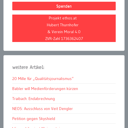
Spenden
Projekt ethos.at
Hubert Thurnhofer
& Verein Moral 4.0
ZVR-Zahl 1736362407
weitere Artikel:
20 Mille für „Qualitätsjournalismus“
Babler will Medienförderungen kürzen
Traibach: Endabrechnung
NEOS: Ausschluss von Veit Dengler
Petition gegen Skyshield