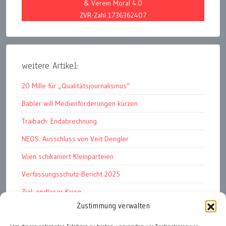
& Verein Moral 4.0
ZVR-Zahl 1736362407
weitere Artikel:
20 Mille für „Qualitätsjournalismus“
Babler will Medienförderungen kürzen
Traibach: Endabrechnung
NEOS: Ausschluss von Veit Dengler
Wien schikaniert Kleinparteien
Verfassungsschutz-Bericht 2025
Ziel: endloser Krieg
Zustimmung verwalten
110 statt 90 Mille Medienförderung