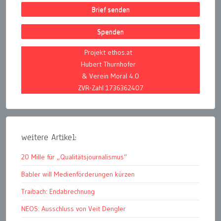
Brief senden
Spenden
Projekt ethos.at
Hubert Thurnhofer
& Verein Moral 4.0
ZVR-Zahl 1736362407
weitere Artikel:
20 Mille für „Qualitätsjournalismus“
Babler will Medienförderungen kürzen
Traibach: Endabrechnung
NEOS: Ausschluss von Veit Dengler