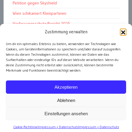
Petition gegen Skyshield
Wien schikaniert Kleinparteien
Verfassungsschutz-Bericht 2025
Zustimmung verwalten
Ziel: endloser Krieg
110 statt 90 Mille Medienförderung
Um dir ein optimales Erlebnis zu bieten, verwenden wir Technologien wie
Cookies, um Geräteinformationen zu speichern und/oder darauf zuzugreifen.
Strafen für „Integrations-Verweigerer“
Wenn du diesen Technologien zustimmst, können wir Daten wie das
Surfverhalten oder eindeutige IDs auf dieser Website verarbeiten. Wenn du
deine Zustimmung nicht erteilst oder zurückziehst, können bestimmte
Merkmale und Funktionen beeinträchtigt werden.
alle Artikel
Akzeptieren
Ablehnen
Einstellungen ansehen
Impressum
Cookie-Richtlinie
Impressum + Datenschutz
Impressum + Datenschutz