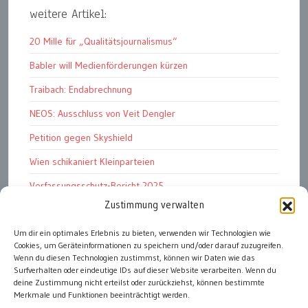
weitere Artikel:
20 Mille für „Qualitätsjournalismus“
Babler will Medienförderungen kürzen
Traibach: Endabrechnung
NEOS: Ausschluss von Veit Dengler
Petition gegen Skyshield
Wien schikaniert Kleinparteien
Verfassungsschutz-Bericht 2025
Zustimmung verwalten
Ziel: endloser Krieg
Um dir ein optimales Erlebnis zu bieten, verwenden wir Technologien wie
110 statt 90 Mille Medienförderung
Cookies, um Geräteinformationen zu speichern und/oder darauf zuzugreifen.
Strafen für „Integrations-Verweigerer“
Wenn du diesen Technologien zustimmst, können wir Daten wie das
Surfverhalten oder eindeutige IDs auf dieser Website verarbeiten. Wenn du
deine Zustimmung nicht erteilst oder zurückziehst, können bestimmte
Merkmale und Funktionen beeinträchtigt werden.