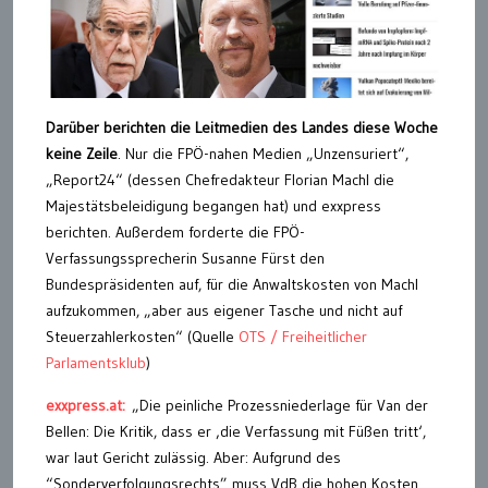
Darüber berichten die Leitmedien des Landes diese Woche
keine Zeile
. Nur die FPÖ-nahen Medien „Unzensuriert“,
„Report24“ (dessen Chefredakteur Florian Machl die
Majestätsbeleidigung begangen hat) und exxpress
berichten. Außerdem forderte die FPÖ-
Verfassungssprecherin Susanne Fürst den
Bundespräsidenten auf, für die Anwaltskosten von Machl
aufzukommen, „aber aus eigener Tasche und nicht auf
Steuerzahlerkosten“ (Quelle
OTS / Freiheitlicher
Parlamentsklub
)
exxpress.at:
„Die peinliche Prozessniederlage für Van der
Bellen: Die Kritik, dass er ‚die Verfassung mit Füßen tritt‘,
war laut Gericht zulässig. Aber: Aufgrund des
“Sonderverfolgungsrechts” muss VdB die hohen Kosten