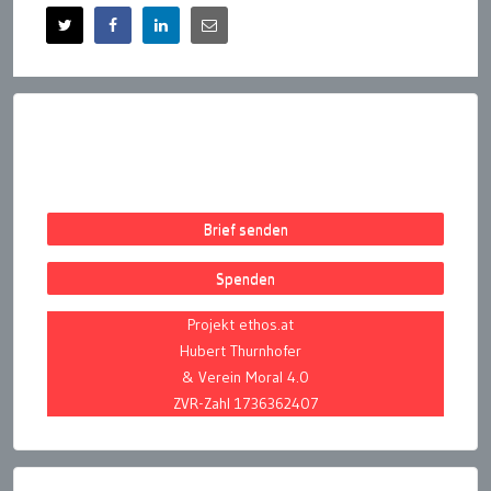
Brief senden
Spenden
Projekt ethos.at
Hubert Thurnhofer
& Verein Moral 4.0
ZVR-Zahl 1736362407