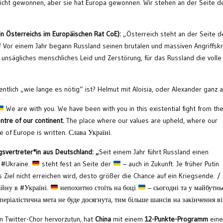
nicht gewonnen, aber sie hat Europa gewonnen. Wir stehen an der Seite d
in Österreichs im Europäischen Rat CoE):
„Österreich steht an der Seite d
Vor einem Jahr begann Russland seinen brutalen und massiven Angriffskr
 unsägliches menschliches Leid und Zerstörung, für das Russland die volle
tlich „wie lange es nötig“ ist? Helmut mit Aloisia, oder Alexander ganz al
We are with you. We have been with you in this existential fight from th
tre of our continent.
The place where our values are upheld, where our
 of Europe is written. Слава Україні.
svertreter*in aus Deutschland
: „
Seit einem Jahr führt Russland einen
e #Ukraine.
steht fest an Seite der
– auch in Zukunft. Je früher Putin
es Ziel nicht erreichen wird, desto größer die Chance auf ein Kriegsende. /
ійну в #Україні.
непохитно стоїть на боці
– сьогодні та у майбутнь
еріалістична мета не буде досягнута, тим більше шансів на закінчення в
m Twitter-Chor hervorzutun, hat
China
mit einem
12-Punkte-Programm
eine