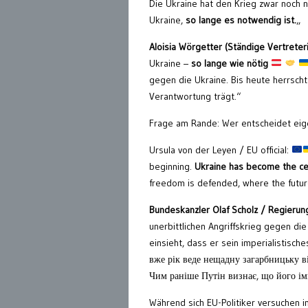
Die Ukraine hat den Krieg zwar noch 
Ukraine,
so lange es notwendig ist.
„
Aloisia Wörgetter (Ständige Vertreter
Ukraine –
so lange wie nötig
gegen die Ukraine. Bis heute herrscht
Verantwortung trägt.“
Frage am Rande: Wer entscheidet eigen
Ursula von der Leyen / EU official:
beginning.
Ukraine has become the cen
freedom is defended, where the future
Bundeskanzler Olaf Scholz
/
Regierung
unerbittlichen Angriffskrieg gegen di
einsieht, dass er sein imperialistisch
вже рік веде нещадну загарбницьку в
Чим раніше Путін визнає, що його імп
Während sich EU-Politiker versuchen i