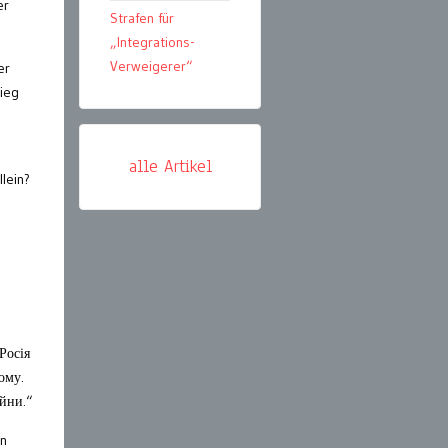
er
Strafen für
„Integrations-
Verweigerer“
er
ieg
alle Artikel
lein?
e
 Росія
ому.
ійни.“
n