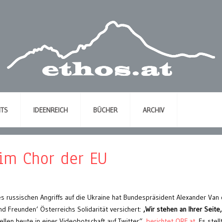
NTS
IDEENREICH
BÜCHER
ARCHIV
 im Chor der EU
s russischen Angriffs auf die Ukraine hat Bundespräsident Alexander Van
nd Freunden‘ Österreichs Solidarität versichert:
‚Wir stehen an Ihrer Seite,
ellen heute in einer Videobotschaft auf Twitter“,
berichtet ORF.at
. Es stell