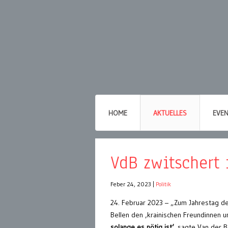
HOME
AKTUELLES
EVE
VdB zwitschert
Feber 24, 2023
|
Politik
24. Februar 2023 – „Zum Jahrestag de
Bellen den ‚krainischen Freundinnen u
solange es nötig ist‘
, sagte Van der B