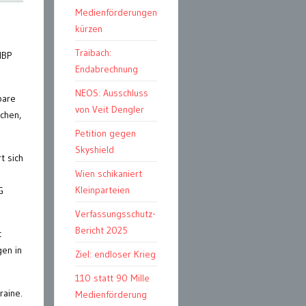
Medienförderungen
kürzen
Traibach:
HBP
Endabrechnung
NEOS: Ausschluss
bare
von Veit Dengler
schen,
Petition gegen
Skyshield
t sich
Wien schikaniert
s
Kleinparteien
G
Verfassungsschutz-
Bericht 2025
t
en in
Ziel: endloser Krieg
110 statt 90 Mille
raine.
Medienförderung