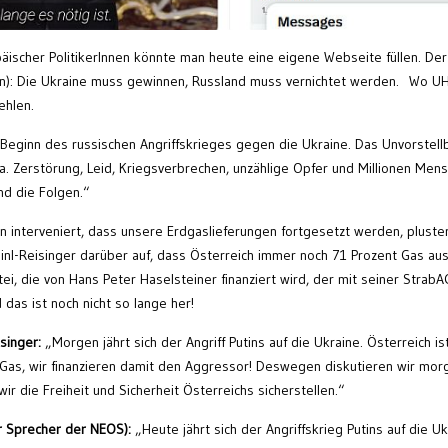
äischer PolitikerInnen könnte man heute eine eigene Webseite füllen. Der
ran): Die Ukraine muss gewinnen, Russland muss vernichtet werden. Wo U
ehlen.
 Beginn des russischen Angriffskrieges gegen die Ukraine. Das Unvorstell
pa. Zerstörung, Leid, Kriegsverbrechen, unzählige Opfer und Millionen Men
nd die Folgen.“
interveniert, dass unsere Erdgaslieferungen fortgesetzt werden, pluster
inl-Reisinger darüber auf, dass Österreich immer noch 71 Prozent Gas au
tei, die von Hans Peter Haselsteiner finanziert wird, der mit seiner StrabA
 das ist noch nicht so lange her!
singer:
„Morgen jährt sich der Angriff Putins auf die Ukraine. Österreich is
as, wir finanzieren damit den Aggressor! Deswegen diskutieren wir morg
r die Freiheit und Sicherheit Österreichs sicherstellen.“
r Sprecher der NEOS):
„Heute jährt sich der Angriffskrieg Putins auf die Uk