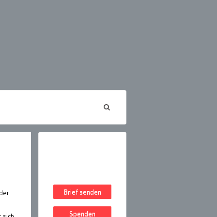
Brief senden
 der
Spenden
t sich