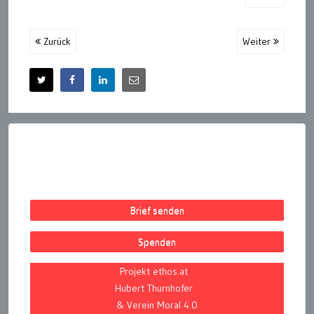
Zurück
Weiter
Brief senden
Spenden
Projekt ethos.at
Hubert Thurnhofer
& Verein Moral 4.0