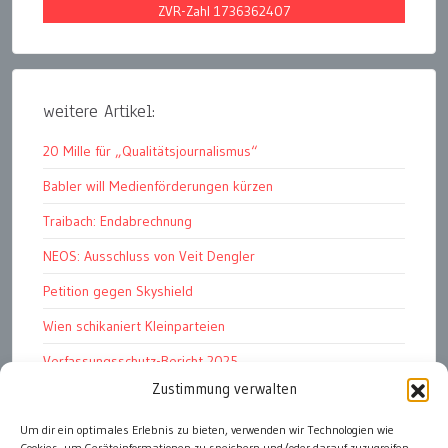
ZVR-Zahl 1736362407
weitere Artikel:
20 Mille für „Qualitätsjournalismus“
Babler will Medienförderungen kürzen
Traibach: Endabrechnung
NEOS: Ausschluss von Veit Dengler
Petition gegen Skyshield
Wien schikaniert Kleinparteien
Verfassungsschutz-Bericht 2025
Zustimmung verwalten
Ziel: endloser Krieg
Um dir ein optimales Erlebnis zu bieten, verwenden wir Technologien wie
110 statt 90 Mille Medienförderung
Cookies, um Geräteinformationen zu speichern und/oder darauf zuzugreifen.