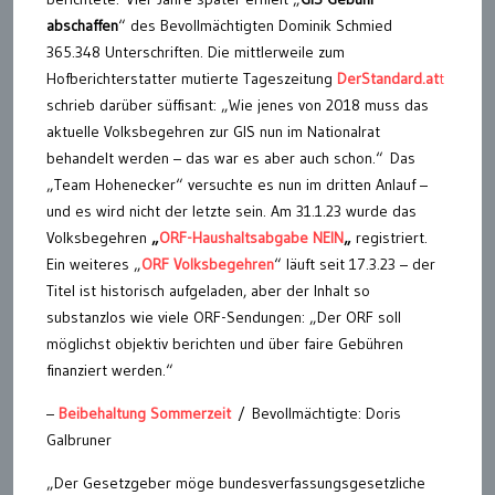
abschaffen
“ des Bevollmächtigten Dominik Schmied
365.348 Unterschriften. Die mittlerweile zum
Hofberichterstatter mutierte Tageszeitung
DerStandard.at
t
schrieb darüber süffisant: „Wie jenes von 2018 muss das
aktuelle Volksbegehren zur GIS nun im Nationalrat
behandelt werden – das war es aber auch schon.“ Das
„Team Hohenecker“ versuchte es nun im dritten Anlauf –
und es wird nicht der letzte sein. Am 31.1.23 wurde das
Volksbegehren
„
ORF-Haushaltsabgabe NEIN
„
registriert.
Ein weiteres „
ORF Volksbegehren
“ läuft seit 17.3.23 – der
Titel ist historisch aufgeladen, aber der Inhalt so
substanzlos wie viele ORF-Sendungen: „Der ORF soll
möglichst objektiv berichten und über faire Gebühren
finanziert werden.“
–
Beibehaltung Sommerzeit
/ Bevollmächtigte: Doris
Galbruner
„Der Gesetzgeber möge bundesverfassungsgesetzliche