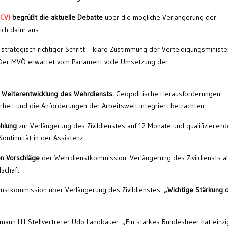
ÖCV)
begrüßt die aktuelle Debatte
über die mögliche Verlängerung der
ich dafür aus.
st strategisch richtiger Schritt – klare Zustimmung der Verteidigungsministe
!“ Der MVÖ erwartet vom Parlament volle Umsetzung der
t Weiterentwicklung des Wehrdiensts.
Geopolitische Herausforderungen
eit und die Anforderungen der Arbeitswelt integriert betrachten
hlung
zur Verlängerung des Zivildienstes auf 12 Monate und qualifizierend
ontinuität in der Assistenz.
n Vorschläge
der Wehrdienstkommission. Verlängerung des Zivildiensts a
schaft
nstkommission über Verlängerung des Zivildienstes:
„Wichtige Stärkung 
ann LH-Stellvertreter Udo Landbauer: „Ein starkes Bundesheer hat einzi