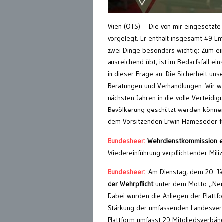
Wien (OTS) – Die von mir eingesetzte
vorgelegt. Er enthält insgesamt 49 Em
zwei Dinge besonders wichtig: Zum ei
ausreichend übt, ist im Bedarfsfall ei
in dieser Frage an. Die Sicherheit uns
Beratungen und Verhandlungen. Wir w
nächsten Jahren in die volle Verteidig
Bevölkerung geschützt werden können.
dem Vorsitzenden Erwin Hameseder fü
Bundesheer:
Wehrdienstkommission em
Wiedereinführung verpflichtender Mil
Bundesheer:
Am Dienstag, dem 20. Jä
der Wehrpflicht
unter dem Motto „Neue 
Dabei wurden die Anliegen der Plattfo
Stärkung der umfassenden Landesverte
Plattform umfasst 20 Mitgliedsverbän