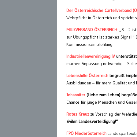
Der Österreichische Cartellverband (
Wehrpflicht in Österreich und spricht s
MILIZVERBAND ÖSTERREICH
: „8 + 2 i
zur Übungspflicht ist starkes Signal
Kommissionsempfehlung.
Industriellenvereinigung IV
unterstütz
machen Anpassung notwendig – Sicherh
Lebenshilfe Österreich
begrüßt Empfe
Ausbildungen – für mehr Qualität und K
Johanniter
(Liebe zum Leben) begrüße
Chance für junge Menschen und Gesell
Rotes Kreuz
zu Vorschlag der Wehrdie
zivilen Landesverteidigung!“
FPÖ Niederösterreich
Landesparteiobm