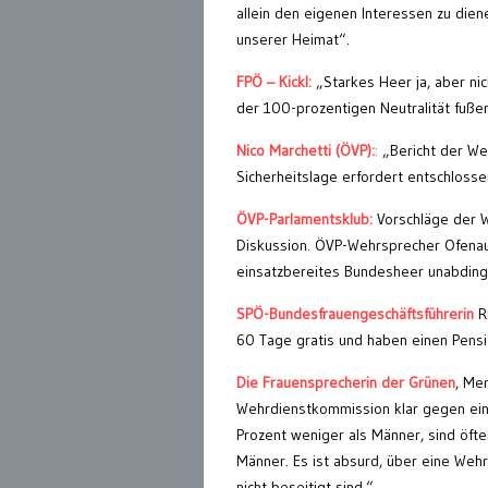
allein den eigenen Interessen zu die
unserer Heimat“.
FPÖ – Kickl:
„Starkes Heer ja, aber nic
der 100-prozentigen Neutralität fußen
Nico Marchetti (ÖVP):
:
„Bericht der We
Sicherheitslage erfordert entschloss
ÖVP-Parlamentsklub:
Vorschläge der W
Diskussion. ÖVP-Wehrsprecher Ofenaue
einsatzbereites Bundesheer unabdingb
SPÖ-Bundesfrauengeschäftsführerin
Ru
60 Tage gratis und haben einen Pens
Die Frauensprecherin der Grünen
, Mer
Wehrdienstkommission klar gegen eine
Prozent weniger als Männer, sind öft
Männer. Es ist absurd, über eine Wehr
nicht beseitigt sind.“