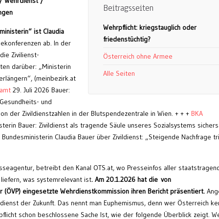
 / Wehrdienst /
Beitragsseiten
ngen
Wehrpflicht: kriegstauglich oder
ministerin“ ist Claudia
friedenstüchtig?
sekonferenzen ab. In der
ie Zivilienst-
Österreich ohne Armee
ten darüber: „Ministerin
Alle Seiten
verlängern“, (meinbezirk.at
ramt
29. Juli 2026 Bauer:
s Gesundheits- und
on der Zivildienstzahlen in der Blutspendezentrale in Wien. + + +
BKA
erin Bauer: Zivildienst als tragende Säule unseres Sozialsystems sichers
Bundesministerin Claudia Bauer über Zivildienst: „Steigende Nachfrage tri
esseagentur, betreibt den Kanal OTS.at, wo Presseinfos aller staatstragen
liefern, was systemrelevant ist
. Am 20.1.2026 hat die von
er (ÖVP) eingesetzte Wehrdienstkommission ihren Bericht präsentiert.
Ange
dienst der Zukunft. Das nennt man Euphemismus, denn wer Österreich ke
licht schon beschlossene Sache Ist, wie der folgende Überblick zeigt. We