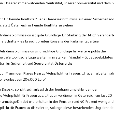
nen: Unserer immerwährenden Neutralität, unserer Souveränität und dem S
ht für fremde Konflikte!“ Jede Heeresreform muss auf einer Sicherheitsdo
, statt Österreich in fremde Konflikte zu ziehen
hrdienstkommission ist gute Grundlage für Stärkung der Miliz“ Verändert
ene Schritte – es braucht breiten Konsens der Parlamentsparteien
ehrdienstkommission sind wichtige Grundlage für weitere politische
r: Weltpolitische Lage weiterhin in starkem Wandel – Gut ausgebildetes
ar für Sicherheit und Souveränität Österreichs
th Manninger: Klares Nein zu Wehrpflicht für Frauen: „Frauen arbeiten jähr
ionsverlust von 204.000 Euro“
i Disoski, spricht sich anlässlich der heutigen Empfehlungen der
 Wehrpflicht für Frauen aus: „Frauen verdienen in Österreich um fast 20
er armutsgefährdet und erhalten in der Pension rund 40 Prozent weniger a
pflicht für Frauen zu diskutieren, solange diese bestehenden Ungleichhei