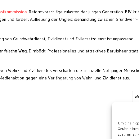
nstkommission
: Reformvorschläge zulasten der jungen Generation. BJV krit
gen und fordert Aufhebung der Ungleichbehandlung zwischen Grundwehr-
g von Grundwehrdienst, Zivildienst und Zivilersatzdienst ist unpassend
r falsche Weg.
Dirnböck: Professionelles und attraktives Berufsheer stat
von Wehr- und Zivildienstes verschärfen die finanzielle Not junger Mensch
i Medienaktion gegen eine Verlängerung von Wehr- und Zivildienst aus.
We
Wei
Um dir ein o
Geräteinform
zustimmst, k