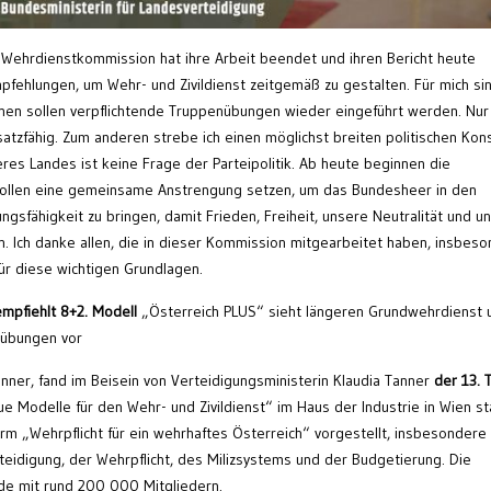
 Wehrdienstkommission hat ihre Arbeit beendet und ihren Bericht heute
pfehlungen, um Wehr- und Zivildienst zeitgemäß zu gestalten. Für mich si
nen sollen verpflichtende Truppenübungen wieder eingeführt werden. Nur
nsatzfähig. Zum anderen strebe ich einen möglichst breiten politischen Ko
eres Landes ist keine Frage der Parteipolitik. Ab heute beginnen die
ollen eine gemeinsame Anstrengung setzen, um das Bundesheer in den
ungsfähigkeit zu bringen, damit Frieden, Freiheit, unsere Neutralität und u
 Ich danke allen, die in dieser Kommission mitgearbeitet haben, insbes
r diese wichtigen Grundlagen.
pfiehlt 8+2. Modell
„Österreich PLUS“ sieht längeren Grundwehrdienst 
izübungen vor
nner, fand im Beisein von Verteidigungsministerin Klaudia Tanner
der 13. 
Modelle für den Wehr- und Zivildienst“ im Haus der Industrie in Wien sta
rm „Wehrpflicht für ein wehrhaftes Österreich“ vorgestellt, insbesondere 
idigung, der Wehrpflicht, des Milizsystems und der Budgetierung. Die
de mit rund 200 000 Mitgliedern.