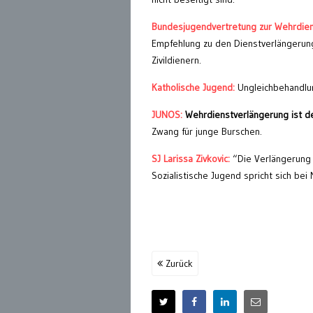
Bundesjugendvertretung zur Wehrdie
Empfehlung zu den Dienstverlängerun
Zivildienern.
Katholische Jugend:
Ungleichbehandlun
JUNOS:
Wehrdienstverlängerung ist de
Zwang für junge Burschen.
SJ Larissa Zivkovic:
“Die Verlängerung 
Sozialistische Jugend spricht sich be
Zurück