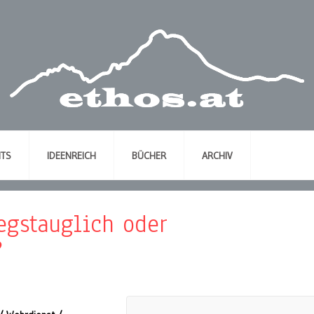
NTS
IDEENREICH
BÜCHER
ARCHIV
iegstauglich oder
?