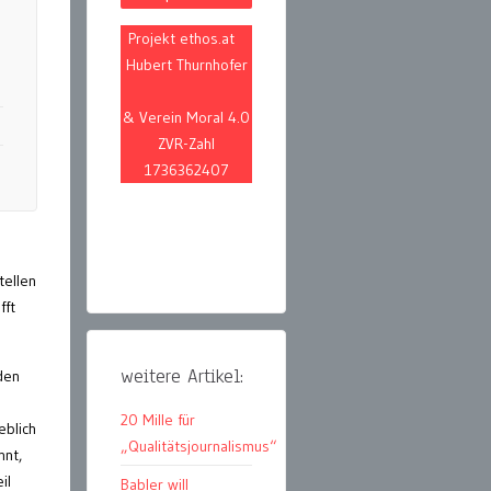
Projekt ethos.at
Hubert Thurnhofer
& Verein Moral 4.0
ZVR-Zahl
1736362407
tellen
fft
weitere Artikel:
den
20 Mille für
blich
„Qualitätsjournalismus“
nnt,
il
Babler will