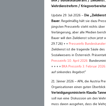
BKA / Bundeskanzleramt / Zivildienst
Wehrdienstreform / Kriegsvorbereitu
Update 29. Juli 2026 –
Die „Zivildienst
Bauer.
Regelmäßig hält sie dazu Pres
jüngsten Presseinfo steht nichts über d
Verlängerung, aber alle Medien berich
Bauer will den Zivildienst schon jetzt 
29.7.26) + +
Presseinfo Bundeskanzle
Zivildienst ist die tragende Säule de
Sozialwesens in Österreich. Präsentati
Presseinfo 10. April 2026:
Bundesminist
+ + + +
BKA Pressinfo 3. Februar 2026:
auf sinkendes Angebot“
21. Jänner 2026 – APA, die Austria Pr
Organisationen einen guten Überblick 
Verteidigungsministerin Klaudia Tann
soll nun eine Diskussion um den Wehr
muss davon ausgehen, dass die Wehrpf