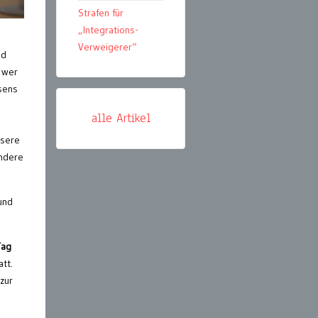
Strafen für
„Integrations-
Verweigerer“
nd
 wer
nsens
alle Artikel
nsere
ondere
und
Tag
tt.
zur