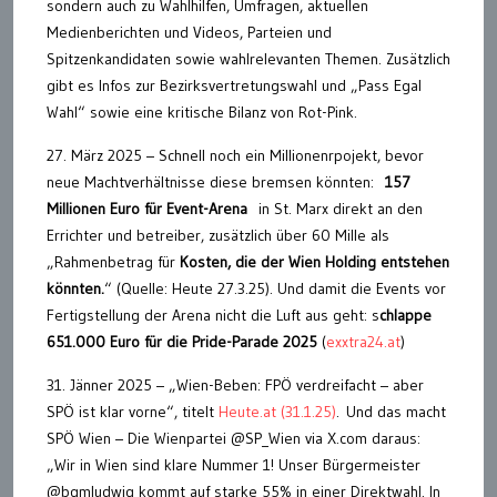
sondern auch zu Wahlhilfen, Umfragen, aktuellen
Medienberichten und Videos, Parteien und
Spitzenkandidaten sowie wahlrelevanten Themen. Zusätzlich
gibt es Infos zur Bezirksvertretungswahl und „Pass Egal
Wahl“ sowie eine kritische Bilanz von Rot-Pink.
27. März 2025 – Schnell noch ein Millionenrpojekt, bevor
neue Machtverhältnisse diese bremsen könnten:
157
Millionen Euro für Event-Arena
in St. Marx direkt an den
Errichter und betreiber, zusätzlich über 60 Mille als
„Rahmenbetrag für
Kosten, die der Wien Holding entstehen
könnten.
“ (Quelle: Heute 27.3.25). Und damit die Events vor
Fertigstellung der Arena nicht die Luft aus geht: s
chlappe
651.000 Euro für die Pride-Parade 2025
(
exxtra24.at
)
31. Jänner 2025 – „Wien-Beben: FPÖ verdreifacht – aber
SPÖ ist klar vorne“, titelt
Heute.at (31.1.25)
. Und das macht
SPÖ Wien – Die Wienpartei @SP_Wien via X.com daraus:
„Wir in Wien sind klare Nummer 1! Unser Bürgermeister
@bgmludwig kommt auf starke 55% in einer Direktwahl. In