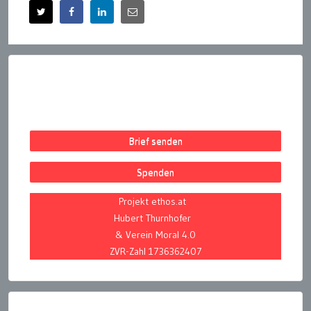
Brief senden
Spenden
Projekt ethos.at
Hubert Thurnhofer
& Verein Moral 4.0
ZVR-Zahl 1736362407