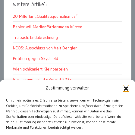
weitere Artikel:
20 Mille für „Qualitätsjournalismus“
Babler will Medienförderungen kürzen
Traibach: Endabrechnung
NEOS: Ausschluss von Veit Dengler
Petition gegen Skyshield
Wien schikaniert Kleinparteien
Verfassungsschutz-Bericht 2025
Zustimmung verwalten
Ziel: endloser Krieg
Um dir ein optimales Erlebnis zu bieten, verwenden wir Technologien wie
110 statt 90 Mille Medienförderung
Cookies, um Geräteinformationen zu speichern und/oder darauf zuzugreifen.
Strafen für „Integrations-Verweigerer“
Wenn du diesen Technologien zustimmst, können wir Daten wie das
Surfverhalten oder eindeutige IDs auf dieser Website verarbeiten. Wenn du
deine Zustimmung nicht erteilst oder zurückziehst, können bestimmte
Merkmale und Funktionen beeinträchtigt werden.