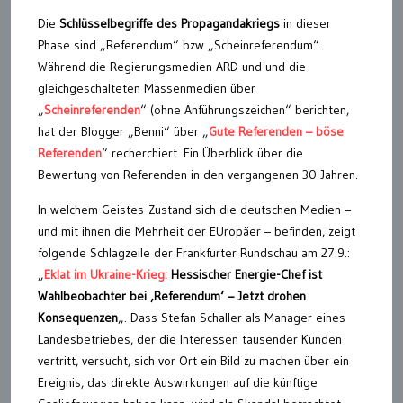
Die
Schlüsselbegriffe des Propagandakriegs
in dieser
Phase sind „Referendum“ bzw „Scheinreferendum“.
Während die Regierungsmedien ARD und und die
gleichgeschalteten Massenmedien über
„
Scheinreferenden
“ (ohne Anführungszeichen“ berichten,
hat der Blogger „Benni“ über „
Gute Referenden – böse
Referenden
“ recherchiert. Ein Überblick über die
Bewertung von Referenden in den vergangenen 30 Jahren.
In welchem Geistes-Zustand sich die deutschen Medien –
und mit ihnen die Mehrheit der EUropäer – befinden, zeigt
folgende Schlagzeile der Frankfurter Rundschau am 27.9.:
„
Eklat im Ukraine-Krieg:
Hessischer Energie-Chef ist
Wahlbeobachter bei ‚Referendum‘ – Jetzt drohen
Konsequenzen
„. Dass Stefan Schaller als Manager eines
Landesbetriebes, der die Interessen tausender Kunden
vertritt, versucht, sich vor Ort ein Bild zu machen über ein
Ereignis, das direkte Auswirkungen auf die künftige