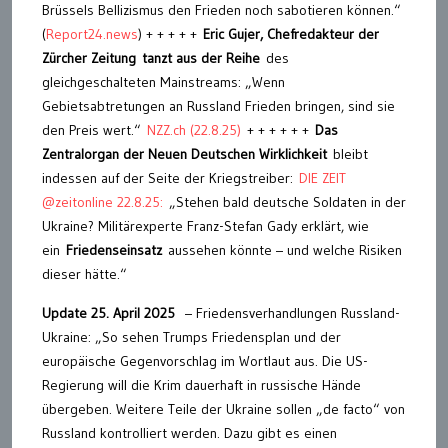
Brüssels Bellizismus den Frieden noch sabotieren können.“
(
Report24.news
) + + + + +
Eric Gujer, Chefredakteur der
Zürcher Zeitung
tanzt aus der Reihe
des
gleichgeschalteten Mainstreams: „Wenn
Gebietsabtretungen an Russland Frieden bringen, sind sie
den Preis wert.“
NZZ.ch (22.8.25)
+ + + + + +
Das
Zentralorgan der Neuen Deutschen Wirklichkeit
bleibt
indessen auf der Seite der Kriegstreiber:
DIE ZEIT
@zeitonline 22.8.25:
„Stehen bald deutsche Soldaten in der
Ukraine? Militärexperte Franz-Stefan Gady erklärt, wie
ein
Friedenseinsatz
aussehen könnte – und welche Risiken
dieser hätte.“
Update 25. April 2025
– Friedensverhandlungen Russland-
Ukraine: „So sehen Trumps Friedensplan und der
europäische Gegenvorschlag im Wortlaut aus. Die US-
Regierung will die Krim dauerhaft in russische Hände
übergeben. Weitere Teile der Ukraine sollen „de facto“ von
Russland kontrolliert werden. Dazu gibt es einen