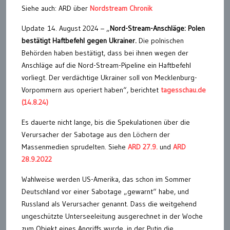
Siehe auch: ARD über
Nordstream Chronik
Update 14. August 2024 – „
Nord-Stream-Anschläge: Polen
bestätigt Haftbefehl gegen Ukrainer.
Die polnischen
Behörden haben bestätigt, dass bei ihnen wegen der
Anschläge auf die Nord-Stream-Pipeline ein Haftbefehl
vorliegt. Der verdächtige Ukrainer soll von Mecklenburg-
Vorpommern aus operiert haben“, berichtet
tagesschau.de
(14.8.24)
Es dauerte nicht lange, bis die Spekulationen über die
Verursacher der Sabotage aus den Löchern der
Massenmedien sprudelten. Siehe
ARD 27.9.
und
ARD
28.9.2022
Wahlweise werden US-Amerika, das schon im Sommer
Deutschland vor einer Sabotage „gewarnt“ habe, und
Russland als Verursacher genannt. Dass die weitgehend
ungeschützte Unterseeleitung ausgerechnet in der Woche
zum Objekt eines Angriffs wurde, in der Putin die