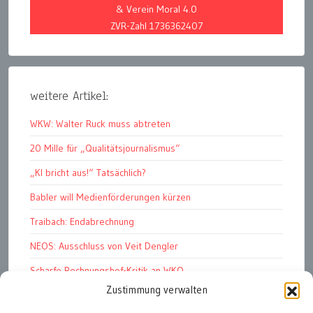
& Verein Moral 4.0
ZVR-Zahl 1736362407
weitere Artikel:
WKW: Walter Ruck muss abtreten
20 Mille für „Qualitätsjournalismus“
„KI bricht aus!“ Tatsächlich?
Babler will Medienförderungen kürzen
Traibach: Endabrechnung
NEOS: Ausschluss von Veit Dengler
Scharfe Rechnungshof-Kritik an WKO
Zustimmung verwalten
Pelletspreise steigen massiv