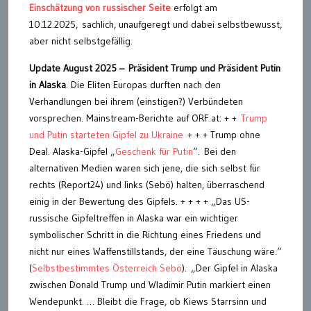
Einschätzung von russischer Seite
erfolgt am
10.12.2025, sachlich, unaufgeregt und dabei selbstbewusst,
aber nicht selbstgefällig.
Update August 2025 –
Präsident Trump und Präsident Putin
in Alaska
. Die Eliten Europas durften nach den
Verhandlungen bei ihrem (einstigen?) Verbündeten
vorsprechen. Mainstream-Berichte auf ORF.at: + +
Trump
und Putin starteten Gipfel zu Ukraine
+ + + Trump ohne
Deal. Alaska-Gipfel „
Geschenk für Putin
“. Bei den
alternativen Medien waren sich jene, die sich selbst für
rechts (Report24) und links (Sebö) halten, überraschend
einig in der Bewertung des Gipfels. + + + + „Das US-
russische Gipfeltreffen in Alaska war ein wichtiger
symbolischer Schritt in die Richtung eines Friedens und
nicht nur eines Waffenstillstands, der eine Täuschung wäre.“
(
Selbstbestimmtes Österreich Sebö
). „Der Gipfel in Alaska
zwischen Donald Trump und Wladimir Putin markiert einen
Wendepunkt. … Bleibt die Frage, ob Kiews Starrsinn und