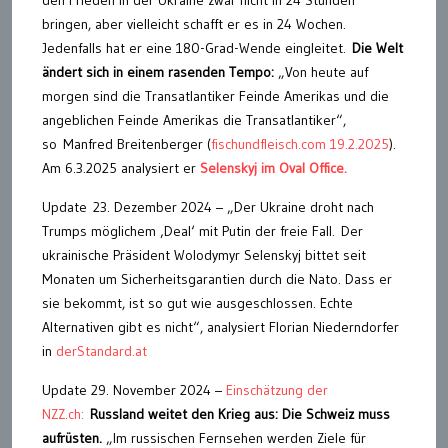
bringen, aber vielleicht schafft er es in 24 Wochen.
Jedenfalls hat er eine 180-Grad-Wende eingleitet.
Die Welt
ändert sich in einem rasenden Tempo:
„Von heute auf
morgen sind die Transatlantiker Feinde Amerikas und die
angeblichen Feinde Amerikas die Transatlantiker“,
so Manfred Breitenberger (
fischundfleisch.com 19.2.2025
).
Am 6.3.2025 analysiert er
Selenskyj im Oval Office.
Update 23. Dezember 2024 – „Der Ukraine droht nach
Trumps möglichem ‚Deal‘ mit Putin der freie Fall. Der
ukrainische Präsident Wolodymyr Selenskyj bittet seit
Monaten um Sicherheitsgarantien durch die Nato. Dass er
sie bekommt, ist so gut wie ausgeschlossen. Echte
Alternativen gibt es nicht“, analysiert Florian Niederndorfer
in
derStandard.at
Update 29. November 2024 –
Einschätzung der
NZZ.ch:
Russland
weitet den Krieg aus: Die Schweiz muss
aufrüsten.
„Im russischen Fernsehen werden Ziele für