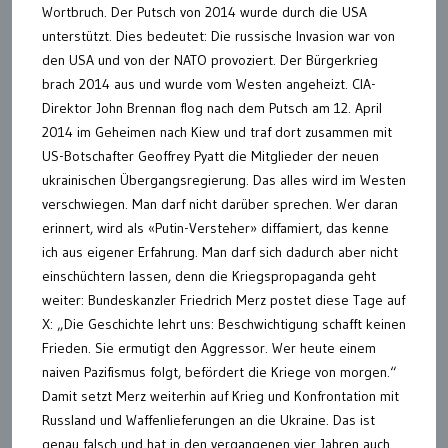
Wortbruch. Der Putsch von 2014 wurde durch die USA
unterstützt. Dies bedeutet: Die russische Invasion war von
den USA und von der NATO provoziert. Der Bürgerkrieg
brach 2014 aus und wurde vom Westen angeheizt. CIA-
Direktor John Brennan flog nach dem Putsch am 12. April
2014 im Geheimen nach Kiew und traf dort zusammen mit
US-Botschafter Geoffrey Pyatt die Mitglieder der neuen
ukrainischen Übergangsregierung. Das alles wird im Westen
verschwiegen. Man darf nicht darüber sprechen. Wer daran
erinnert, wird als «Putin-Versteher» diffamiert, das kenne
ich aus eigener Erfahrung. Man darf sich dadurch aber nicht
einschüchtern lassen, denn die Kriegspropaganda geht
weiter: Bundeskanzler Friedrich Merz postet diese Tage auf
X: „Die Geschichte lehrt uns: Beschwichtigung schafft keinen
Frieden. Sie ermutigt den Aggressor. Wer heute einem
naiven Pazifismus folgt, befördert die Kriege von morgen.“
Damit setzt Merz weiterhin auf Krieg und Konfrontation mit
Russland und Waffenlieferungen an die Ukraine. Das ist
genau falsch und hat in den vergangenen vier Jahren auch