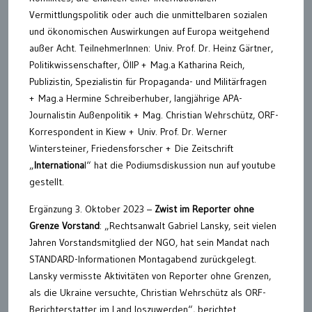
Vermittlungspolitik oder auch die unmittelbaren sozialen
und ökonomischen Auswirkungen auf Europa weitgehend
außer Acht. TeilnehmerInnen: Univ. Prof. Dr. Heinz Gärtner,
Politikwissenschafter, ÖIIP + Mag.a Katharina Reich,
Publizistin, Spezialistin für Propaganda- und Militärfragen
+ Mag.a Hermine Schreiberhuber, langjährige APA-
Journalistin Außenpolitik + Mag. Christian Wehrschütz, ORF-
Korrespondent in Kiew + Univ. Prof. Dr. Werner
Wintersteiner, Friedensforscher + Die Zeitschrift
„
Internationa
l“ hat die Podiumsdiskussion nun auf youtube
gestellt.
Ergänzung 3. Oktober 2023 –
Zwist im Reporter ohne
Grenze Vorstand
: „Rechtsanwalt Gabriel Lansky, seit vielen
Jahren Vorstandsmitglied der NGO, hat sein Mandat nach
STANDARD-Informationen Montagabend zurückgelegt.
Lansky vermisste Aktivitäten von Reporter ohne Grenzen,
als die Ukraine versuchte, Christian Wehrschütz als ORF-
Berichterstatter im Land loszuwerden“, berichtet