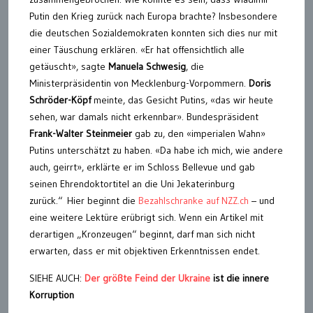
Putin den Krieg zurück nach Europa brachte? Insbesondere
die deutschen Sozialdemokraten konnten sich dies nur mit
einer Täuschung erklären. «Er hat offensichtlich alle
getäuscht», sagte
Manuela Schwesig
, die
Ministerpräsidentin von Mecklenburg-Vorpommern.
Doris
Schröder-Köpf
meinte, das Gesicht Putins, «das wir heute
sehen, war damals nicht erkennbar». Bundespräsident
Frank-Walter Steinmeier
gab zu, den «imperialen Wahn»
Putins unterschätzt zu haben. «Da habe ich mich, wie andere
auch, geirrt», erklärte er im Schloss Bellevue und gab
seinen Ehrendoktortitel an die Uni Jekaterinburg
zurück.“ Hier beginnt die
Bezahlschranke auf NZZ.ch
– und
eine weitere Lektüre erübrigt sich. Wenn ein Artikel mit
derartigen „Kronzeugen“ beginnt, darf man sich nicht
erwarten, dass er mit objektiven Erkenntnissen endet.
SIEHE AUCH:
Der größte Feind der Ukraine
ist die innere
Korruption