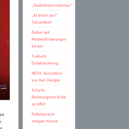
„Qualitätsjournalismus“
„KI bricht aus!“
Tatsächlich?
Babler will
Medienförderungen
kürzen
Traibach:
Endabrechnung
NEOS: Ausschluss
von Veit Dengler
Scharfe
Rechnungshof-Kritik
an WKO
Pelletspreise
eit
steigen massiv
r
it