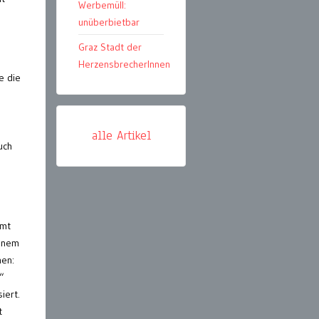
Werbemüll:
unüberbietbar
Graz Stadt der
HerzensbrecherInnen
e die
alle Artikel
uch
Amt
inem
hen:
“
iert.
t