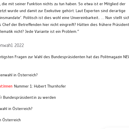
 die mit seiner Funktion nichts zu tun haben. So etwa ist er Mitglied der
tzt wurde und damit zur Exekutive gehört. Laut Experten sind derartige
nsmandate‘. Politisch ist dies wohl eine Unvereinbarkeit.. … Nun stellt sic
Chef der Betreffenden hier nicht eingreift? Hätten dies frühere Präsiden
ematik nicht? Jede Variante ist ein Problem.“
enwahl 2022
ichtigsten Fragen zur Wahl des Bundespräsidenten hat das Politmagazin N
enwahl in Österreich?
t:innen
Nummer 1: Hubert Thurnhofer
/r Bundespräsident:in zu werden
wahl in Österreich?
n Österreich