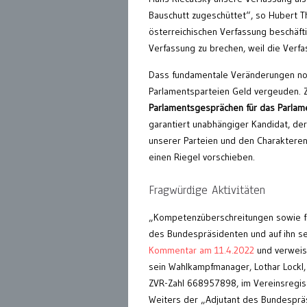
Bauschutt zugeschüttet“, so Hubert Th
österreichischen Verfassung beschäfti
Verfassung zu brechen, weil die Verfas
Dass fundamentale Veränderungen not
Parlamentsparteien Geld vergeuden. Z
Parlamentsgesprächen für das Parlam
garantiert unabhängiger Kandidat, de
unserer Parteien und den Charakteren
einen Riegel vorschieben.
Fragwürdige Aktivitäten
„Kompetenzüberschreitungen sowie fra
des Bundespräsidenten und auf ihn sel
Kommentar am 11.4.2022
und verweis
sein Wahlkampfmanager, Lothar Lockl,
ZVR-Zahl 668957898, im Vereinsregist
Weiters der „Adjutant des Bundespräsi