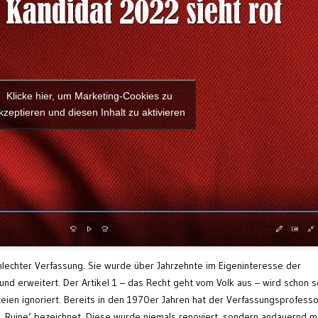
Klicke hier, um Marketing-Cookies zu
kzeptieren und diesen Inhalt zu aktivieren
hlechter Verfassung. Sie wurde über Jahrzehnte im Eigeninteresse der
d erweitert. Der Artikel 1 – das Recht geht vom Volk aus – wird schon s
eien ignoriert. Bereits in den 1970er Jahren hat der Verfassungsprofesso
 ‚Ruine‘ bezeichnet. Diese wurde niemals renoviert, sondern andauernd m