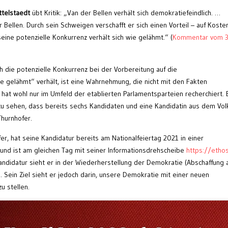
ttelstaedt
übt Kritik: „Van der Bellen verhält sich demokratiefeindlich. …
er Bellen. Durch sein Schweigen verschafft er sich einen Vorteil – auf Kost
ne potenzielle Konkurrenz verhält sich wie gelähmt.“ (
Kommentar vom 3
ich die potenzielle Konkurrenz bei der Vorbereitung auf die
 gelähmt“ verhält, ist eine Wahrnehmung, die nicht mit den Fakten
 hat wohl nur im Umfeld der etablierten Parlamentsparteien recherchiert. 
zu sehen, dass bereits sechs Kandidaten und eine Kandidatin aus dem Vol
Thurnhofer.
r, hat seine Kandidatur bereits am Nationalfeiertag 2021 in einer
d ist am gleichen Tag mit seiner Informationsdrehscheibe
https://ethos
ndidatur sieht er in der Wiederherstellung der Demokratie (Abschaffung a
Sein Ziel sieht er jedoch darin, unsere Demokratie mit einer neuen
u stellen.