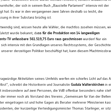
urnhofer, der sich in seinem Buch „Baustelle Parlament“ intensiv mit der
gt hat. Es war in den vergangenen zwei Jahren deshalb so leicht, die
sung in ihrer Substanz brüchig ist.
wendig sind, wissen heute alle Wähler, die machtlos zusehen müssen, wi
uletzt wurde bekannt, da
ss für die Produktion von 14 langweiligen
ents-TV unfassbare 561.519,75 Euro raus geschmissen
wurden! Nur ein
r sich intensiv mit den Grundlagen unseres Rechtssystems, der Geschichte
 unserer derzeitigen Politiker beschäftigt hat, kann diesem Machtmissbra
gwürdige Aktivitäten seines Umfelds werfen ein schiefes Licht auf das 
bst“, schreibt die Historikerin und Journalistin
Gudula Walterskirchen
in e
t insbesondere auf zwei Personen, die VdB offenbar besonders nahe ste
 der immer noch als Vorstand des Vereins „Gemeinsam für Van der Bellen
er eingetragen ist und hohe Gagen als Berater mehrerer Ministerien kass
denten, der kurzzeitige Verteidigungsminister Thomas Starlinger, er sitz