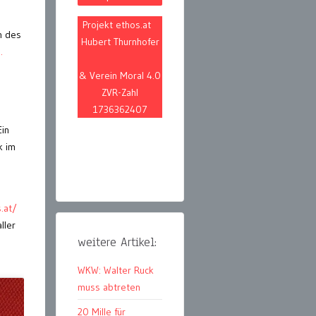
Projekt ethos.at
en des
Hubert Thurnhofer
.
& Verein Moral 4.0
ZVR-Zahl
1736362407
Ein
k im
.at/
ller
weitere Artikel:
WKW: Walter Ruck
muss abtreten
20 Mille für