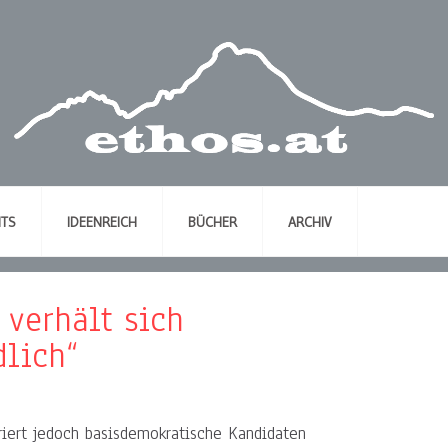
NTS
IDEENREICH
BÜCHER
ARCHIV
 verhält sich
dlich“
oriert jedoch basisdemokratische Kandidaten