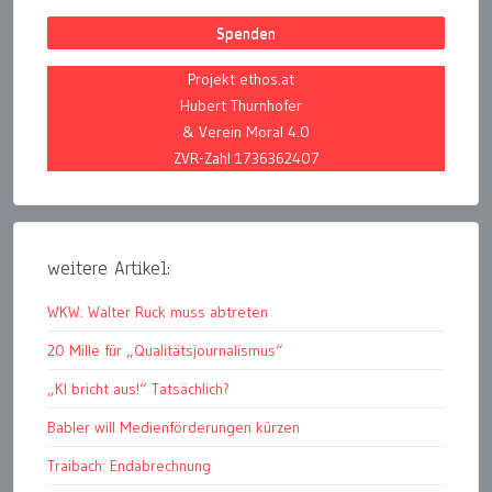
Spenden
Projekt ethos.at
Hubert Thurnhofer
& Verein Moral 4.0
ZVR-Zahl 1736362407
weitere Artikel:
WKW: Walter Ruck muss abtreten
20 Mille für „Qualitätsjournalismus“
„KI bricht aus!“ Tatsächlich?
Babler will Medienförderungen kürzen
Traibach: Endabrechnung