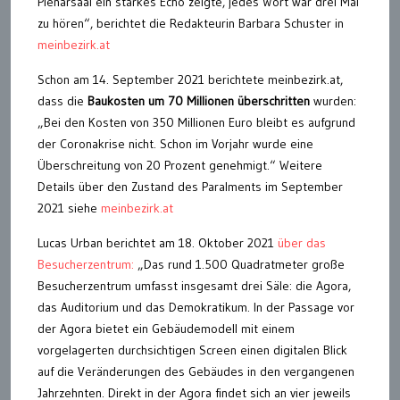
Plenarsaal ein starkes Echo zeigte, jedes Wort war drei Mal
zu hören“, berichtet die Redakteurin Barbara Schuster in
meinbezirk.at
Schon am 14. September 2021 berichtete meinbezirk.at,
dass die
Baukosten um 70 Millionen überschritten
wurden:
„Bei den Kosten von 350 Millionen Euro bleibt es aufgrund
der Coronakrise nicht. Schon im Vorjahr wurde eine
Überschreitung von 20 Prozent genehmigt.“ Weitere
Details über den Zustand des Paralments im September
2021 siehe
meinbezirk.at
Lucas Urban berichtet am 18. Oktober 2021
über das
Besucherzentrum:
„Das rund 1.500 Quadratmeter große
Besucherzentrum umfasst insgesamt drei Säle: die Agora,
das Auditorium und das Demokratikum. In der Passage vor
der Agora bietet ein Gebäudemodell mit einem
vorgelagerten durchsichtigen Screen einen digitalen Blick
auf die Veränderungen des Gebäudes in den vergangenen
Jahrzehnten. Direkt in der Agora findet sich an vier jeweils