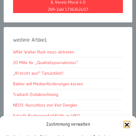
& Verein Moral 4.0
ZVR-Zahl 1736362407
weitere Artikel:
WKW: Walter Ruck muss abtreten
20 Mille für „Qualitätsjournalismus“
„KI bricht aus!“ Tatsächlich?
Babler will Medienförderungen kürzen
Traibach: Endabrechnung
NEOS: Ausschluss von Veit Dengler
Scharfe Rechnungshof-Kritik an WKO
Zustimmung verwalten
Pelletspreise steigen massiv