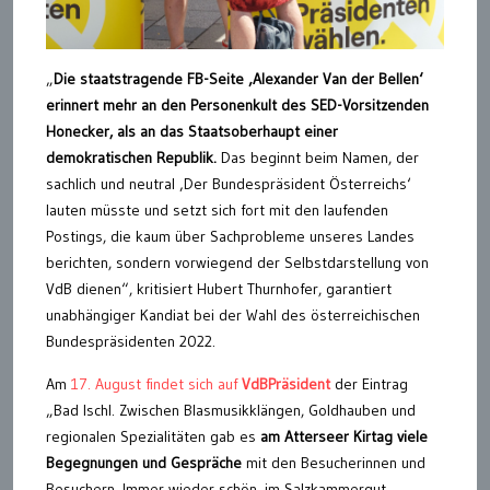
„
Die staatstragende FB-Seite ‚Alexander Van der Bellen‘
erinnert mehr an den Personenkult des SED-Vorsitzenden
Honecker, als an das Staatsoberhaupt einer
demokratischen Republik.
Das beginnt beim Namen, der
sachlich und neutral ‚Der Bundespräsident Österreichs‘
lauten müsste und setzt sich fort mit den laufenden
Postings, die kaum über Sachprobleme unseres Landes
berichten, sondern vorwiegend der Selbstdarstellung von
VdB dienen“, kritisiert Hubert Thurnhofer, garantiert
unabhängiger Kandiat bei der Wahl des österreichischen
Bundespräsidenten 2022.
Am
17. August findet sich auf
VdBPräsident
der Eintrag
„Bad Ischl. Zwischen Blasmusikklängen, Goldhauben und
regionalen Spezialitäten gab es
am Atterseer Kirtag viele
Begegnungen und Gespräche
mit den Besucherinnen und
Besuchern. Immer wieder schön, im Salzkammergut