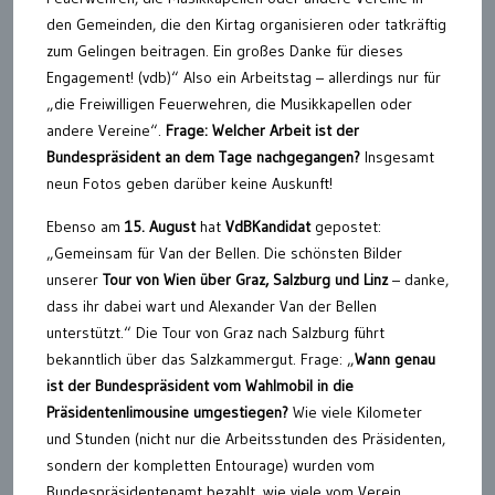
den Gemeinden, die den Kirtag organisieren oder tatkräftig
zum Gelingen beitragen. Ein großes Danke für dieses
Engagement! (vdb)“ Also ein Arbeitstag – allerdings nur für
„die Freiwilligen Feuerwehren, die Musikkapellen oder
andere Vereine“.
Frage: Welcher Arbeit ist der
Bundespräsident an dem Tage nachgegangen?
Insgesamt
neun Fotos geben darüber keine Auskunft!
Ebenso am
15. August
hat
VdBKandidat
gepostet:
„Gemeinsam für Van der Bellen. Die schönsten Bilder
unserer
Tour von Wien über Graz, Salzburg und Linz
– danke,
dass ihr dabei wart und Alexander Van der Bellen
unterstützt.“ Die Tour von Graz nach Salzburg führt
bekanntlich über das Salzkammergut. Frage: „
Wann genau
ist der Bundespräsident vom Wahlmobil in die
Präsidentenlimousine umgestiegen?
Wie viele Kilometer
und Stunden (nicht nur die Arbeitsstunden des Präsidenten,
sondern der kompletten Entourage) wurden vom
Bundespräsidentenamt bezahlt, wie viele vom Verein