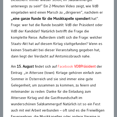
unterwegs zu sein!“ Ein 2-Minuten Video zeigt, wie VdB
eingeladen wird einen Marsch zu „dirigieren“, nachdem er
„eine ganze Runde für die Musikkapelle spendiert
hat“.
Frage: wer hat die Runde bezahlt: VdB der Präsident oder
VdB der Kandidat? Natürlich betrifft die Frage die
komplette Reise. Außerdem stellt sich die Frage: welcher
Staats-Akt hat auf diesem Kirtag stattgefunden? Wenn es
keinen Staatsakt bei dieser Veranstaltung gegeben hat,
dann liegt der Verdacht auf Amtsmissbrauch nahe.
Am
15. August
findet sich auf
Facebook
VDBPräsident
der
Eintrag: „in Attersee (town). Kirtage gehören einfach zum
Sommer in Österreich und sie sind immer eine gute
Gelegenheit, um zusammen zu kommen, zu feiern und
miteinander zu reden. Danke für die Einladung zum
Atterseer Kirtag und die Gastfreundschaft im
wunderschönen Salzkammergut! Natürlich ist so ein Fest
auch mit viel Arbeit verbunden – oft sind es die Freiwilligen
Feuerwehren, die Musikkapellen oder andere Vereine in