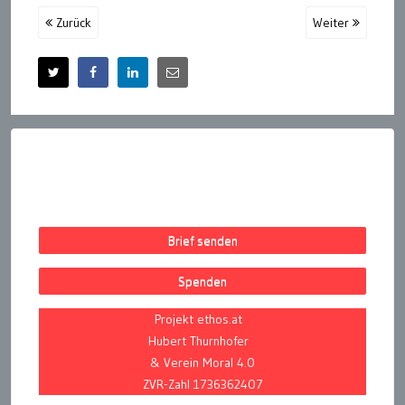
Zurück
Weiter
Brief senden
Spenden
Projekt ethos.at
Hubert Thurnhofer
& Verein Moral 4.0
ZVR-Zahl 1736362407