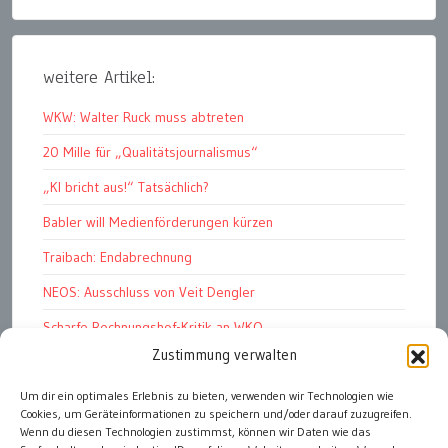
weitere Artikel:
WKW: Walter Ruck muss abtreten
20 Mille für „Qualitätsjournalismus“
„KI bricht aus!“ Tatsächlich?
Babler will Medienförderungen kürzen
Traibach: Endabrechnung
NEOS: Ausschluss von Veit Dengler
Scharfe Rechnungshof-Kritik an WKO
Zustimmung verwalten
Pelletspreise steigen massiv
Werbemüll: unüberbietbar
Um dir ein optimales Erlebnis zu bieten, verwenden wir Technologien wie
Cookies, um Geräteinformationen zu speichern und/oder darauf zuzugreifen.
Graz Stadt der HerzensbrecherInnen
Wenn du diesen Technologien zustimmst, können wir Daten wie das