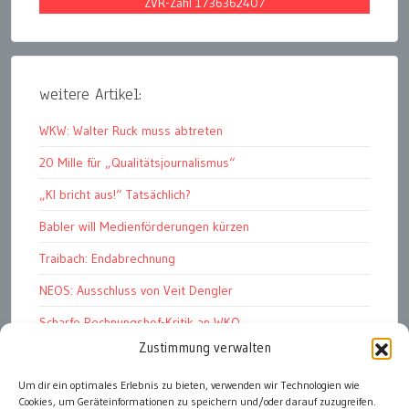
ZVR-Zahl 1736362407
weitere Artikel:
WKW: Walter Ruck muss abtreten
20 Mille für „Qualitätsjournalismus“
„KI bricht aus!“ Tatsächlich?
Babler will Medienförderungen kürzen
Traibach: Endabrechnung
NEOS: Ausschluss von Veit Dengler
Scharfe Rechnungshof-Kritik an WKO
Zustimmung verwalten
Pelletspreise steigen massiv
Um dir ein optimales Erlebnis zu bieten, verwenden wir Technologien wie
Werbemüll: unüberbietbar
Cookies, um Geräteinformationen zu speichern und/oder darauf zuzugreifen.