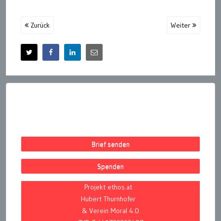
Zurück
Weiter
Brief senden
Spenden
Projekt ethos.at
Hubert Thurnhofer
& Verein Moral 4.0