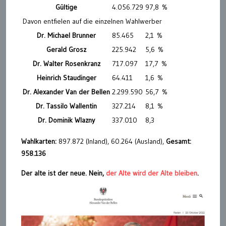
Gültige
4.056.729
97,8 %
Davon entfielen auf die einzelnen Wahlwerber
Dr. Michael Brunner
85.465
2,1 %
Gerald Grosz
225.942
5,6 %
Dr. Walter Rosenkranz
717.097
17,7 %
Heinrich Staudinger
64.411
1,6 %
Dr. Alexander Van der Bellen
2.299.590
56,7 %
Dr. Tassilo Wallentin
327.214
8,1 %
Dr. Dominik Wlazny
337.010
8,3
Wahlkarten:
897.872 (Inland), 60.264 (Ausland),
Gesamt:
958.136
Der alte ist der neue. Nein,
der Alte wird der Alte bleiben
.