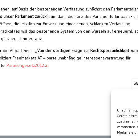
ienen, auf Basis der bestehenden Verfassung zunächst den Parlamentari
s unser Parlament zurück!
), um dann die Tore des Parlaments für basis- u
nen, die letztlich zur Entwicklung einer neuen, schlanken Verfassung
 radikal (es will das bestehende System von den Wurzeln auf erneuern), a
anzheitlich-integrativ.
 die Altparteien – „
Von der strittigen Frage zur Rechtspersönlichkeit zum
bliziert FreeMarkets.AT – parteiunabhängige Interessensvertretung für
eite
Parteiengesetz2012.at
We
Wei
Um dir ein o
Geräteinform
zustimmst, k
verarbeiten.
Merkmale und