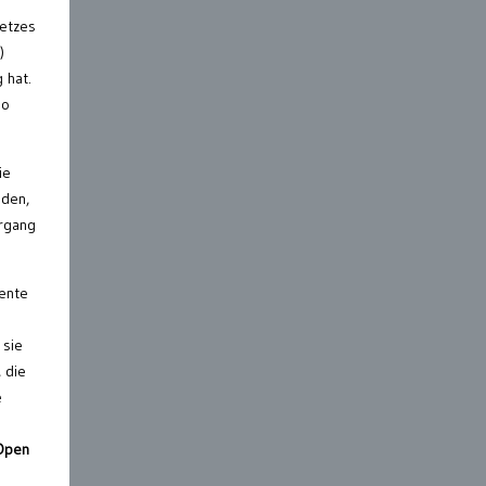
setzes
)
 hat.
so
ie
iden,
ergang
mente
 sie
 die
e
 Open