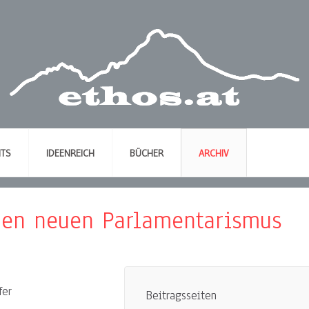
NTS
IDEENREICH
BÜCHER
ARCHIV
inen neuen Parlamentarismus
fer
Beitragsseiten