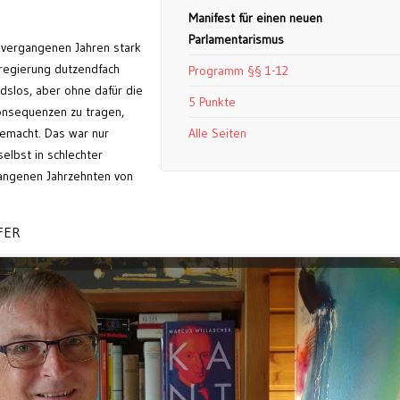
Manifest für einen neuen
Parlamentarismus
 vergangenen Jahren stark
regierung dutzendfach
Programm §§ 1-12
slos, aber ohne dafür die
5 Punkte
nsequenzen zu tragen,
gemacht. Das war nur
Alle Seiten
elbst in schlechter
gangenen Jahrzehnten von
FER