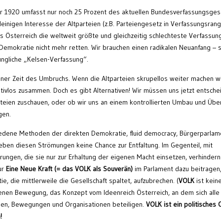
r 1920 umfasst nur noch 25 Prozent des aktuellen Bundesverfassungsge
einigen Interesse der Altparteien (z.B. Parteiengesetz in Verfassungsrang
s Österreich die weltweit größte und gleichzeitig schlechteste Verfassung
emokratie nicht mehr retten. Wir brauchen einen radikalen Neuanfang – 
rüngliche „Kelsen-Verfassung“.
n einer Zeit des Umbruchs. Wenn die Altparteien skrupellos weiter machen w
nativlos zusammen. Doch es gibt Alternativen! Wir müssen uns jetzt entsche
teien zuschauen, oder ob wir uns an einem kontrollierten Umbau und Üb
gen.
chiedene Methoden der direkten Demokratie, fluid democracy, Bürgerparla
 geben diesen Strömungen keine Chance zur Entfaltung. Im Gegenteil, mit
rungen, die sie nur zur Erhaltung der eigenen Macht einsetzen, verhindern
ur
Eine Neue Kraft
(= das VOLK als Souverän)
im Parlament dazu beitragen,
 die mittlerweile die Gesellschaft spaltet, aufzubrechen. (
VOLK
ist kein
fenen Bewegung, das Konzept vom Ideenreich Österreich, an dem sich alle
nen, Bewegungen und Organisationen beteiligen.
VOLK ist ein politisches
!