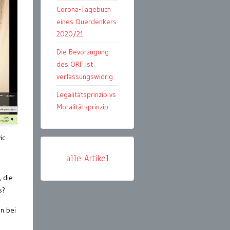
Corona-Tagebuch
eines Querdenkers
2020/21
Die Bevorzugung
des ORF ist
verfassungswidrig
Legalitätsprinzip vs
Moralitätsprinzip
ic
alle Artikel
 die
s?
n bei