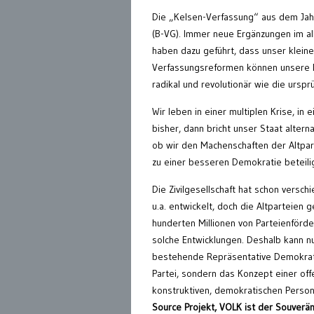
Die „Kelsen-Verfassung“ aus dem Jah
(B-VG). Immer neue Ergänzungen im all
haben dazu geführt, dass unser kleine
Verfassungsreformen können unsere D
radikal und revolutionär wie die ursp
Wir leben in einer multiplen Krise, i
bisher, dann bricht unser Staat alter
ob wir den Machenschaften der Altpar
zu einer besseren Demokratie beteili
Die Zivilgesellschaft hat schon vers
u.a. entwickelt, doch die Altparteien
hunderten Millionen von Parteienförde
solche Entwicklungen. Deshalb kann n
bestehende Repräsentative Demokratie,
Partei, sondern das Konzept einer of
konstruktiven, demokratischen Perso
Source Projekt, VOLK ist der Souverän