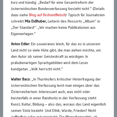
kurz und bündig: „Bedarf für eine Gesamtreform der
österreichischen Bundesverfassung besteht nicht.“ (Details
dazu siehe
Blog auf fischundfleisch
) Typisch für Journalisten
schreibt
Mia Eidlhuber,
Leiterin des Ressorts „Album“ in
„Der Standard“: „Wir machen keine Publikationen aus
Eigenverlagen.“
Anton Edler:
Ein souveränes Werk, für das es in unserem
Land nicht so viele Hüte gibt, die man ziehen möchte, um
den Autor ob seiner Geisteskraft zu würdigen. In
präludienartigen Sprachgebilden wird dem Leser
kundgetan: „Volk herrscht nicht.“
Walter Baco:
„In Thurnhofers kritischer Hinterfragung der
österreichischen Verfassung lernt man einiges über das
Österreichertum. Interessant auch, was nicht oder
bestenfalls in einer Randnotiz in der Verfassung steht:
Kunst, Kultur, Bildung – also das, woraus das Land eigentlich
seinen Stolz bezieht. Und Ethik, Würde, Frieden? Nicht
auffindbar oder gut versteckt. Die Menschenrechte, ok,