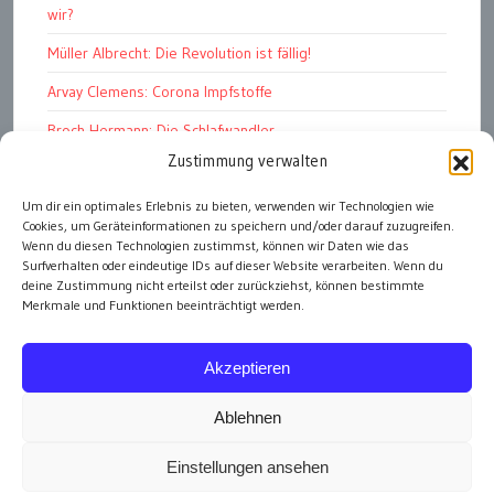
wir?
Müller Albrecht: Die Revolution ist fällig!
Arvay Clemens: Corona Impfstoffe
Broch Hermann: Die Schlafwandler
Zustimmung verwalten
Kohout Pavel: Ende der Großen Ferien
Um dir ein optimales Erlebnis zu bieten, verwenden wir Technologien wie
Bonelli Raphael: Kopflos
Cookies, um Geräteinformationen zu speichern und/oder darauf zuzugreifen.
Luczak Andreas: Deutschlands Energiewende
Wenn du diesen Technologien zustimmst, können wir Daten wie das
Surfverhalten oder eindeutige IDs auf dieser Website verarbeiten. Wenn du
deine Zustimmung nicht erteilst oder zurückziehst, können bestimmte
Merkmale und Funktionen beeinträchtigt werden.
alle Artikel
Akzeptieren
Ablehnen
Einstellungen ansehen
Impressum