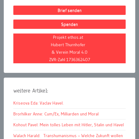
Brief senden
Spenden
Projekt ethos.at
Hubert Thurnhofer
& Verein Moral 4.0
ZVR-Zahl 1736362407
weitere Artikel:
Kriseova Eda: Vaclav Havel.
Brorhilker Anne: Cum/Ex, Milliarden und Moral
Kohout Pavel: Mein tolles Leben mit Hitler, Stalin und Havel
Walach Harald: Transhumanismus – Welche Zukunft wollen