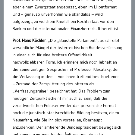
aber einem Zwergstaat angepasst, eben im Liliputformat.
Und – genauso unverhohlen wie skandalös – wird
aufgezeigt, zu welchem Kniefall ein Rechtsstaat vor den
Banken und der internationalen Finanzherrschaft bereit ist.
Prof. Hans Köchler
: „Die „Baustelle Parlament“, beschreibt
wesentliche Mängel der österreichischen Bundesverfassung
in einer auch für eine breitere Öffentlichkeit
nachvollziehbaren Form. Ich erinnere mich noch lebhaft an
die seinerzeitigen Gespräche mit Professor Klecatsky, der
die Verfassung in dem – von Ihnen treffend beschriebenen
– Zustand der Zersplitterung des öfteren als
„Verfassungsruine“ bezeichnet hat. Das Problem zum
heutigen Zeitpunkt scheint mir auch zu sein, daß die
verantwortlichen Politiker weder das persönliche Format
noch die juristisch-staatsrechtliche Bildung besitzen, einen
Neuanfang, wie Sie ihn sich vorstellen, überhaupt
anzudenken. Der amtierende Bundespräsident bewegt sich
mit seinen naiv anmutenden Äußerungen über die