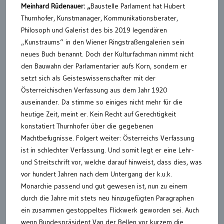
Meinhard Rüdenauer: „
Baustelle Parlament hat Hubert
Thurnhofer, Kunstmanager, Kommunikationsberater,
Philosoph und Galerist des bis 2019 legendären
„Kunstraums“ in den Wiener Ringstraßengalerien sein
neues Buch benannt. Doch der Kulturfachman nimmt nicht
den Bauwahn der Parlamentarier aufs Korn, sondern er
setzt sich als Geisteswissenschafter mit der
Österreichischen Verfassung aus dem Jahr 1920
auseinander. Da stimme so einiges nicht mehr für die
heutige Zeit, meint er. Kein Recht auf Gerechtigkeit
konstatiert Thurnhofer über die gegebenen
Machtbefugnisse. Folgert weiter: Österreichs Verfassung
ist in schlechter Verfassung. Und somit legt er eine Lehr-
und Streitschrift vor, welche darauf hinweist, dass dies, was
vor hundert Jahren nach dem Untergang der k.u.k.
Monarchie passend und gut gewesen ist, nun zu einem
durch die Jahre mit stets neu hinzugefügten Paragraphen
ein zusammen gestoppeltes Flickwerk geworden sei. Auch
wenn Bundespräsident Van der Bellen vor kurzem die