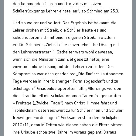
den kommenden Jahren und trotz des massiven
Schülerrückgangs Lehrer einstellen“, so Schmied am 25.3.
Und so weiter und so fort. Das Ergebnis ist bekannt: die
Lehrer drohen mit Streik, die Schüler freute es und
solidaristieren sich mit einem eigenen Streik. Trotzdem
erklärt Schmied: „Ziel ist eine einvernehmliche Lösung mit
den Lehrervertretern.“ Gscheiter wärs wohl gewesen,
wenn sich die Ministerin zum Ziel gesetzt hätte, eine
einvernehmliche Lösung mit den Lehrern zu finden. Der
Kompromiss war dann gnadenlos: „Die fünf schulautonomen
Tage werden in ihrer bisherigen Form abgeschafft und zu
Schultagen.“ Gnadenlos operettenhaft: „Allerdings werden
die – traditionell mit schulautonomen Tagen freigemachten
– Freitage („Zwickel-Tage“) nach Christi Himmelfahrt und
Fronleichnam österreichweit zu für Schülerinnen und Schüler
freiwilligen Fördertagen.“ Wirksam erst ab dem Schuljahr
2010/11, denn in Zeiten wie diesen haben die Eltern sicher
ihre Urlaube schon zwei Jahre im voraus geplant. Daraus