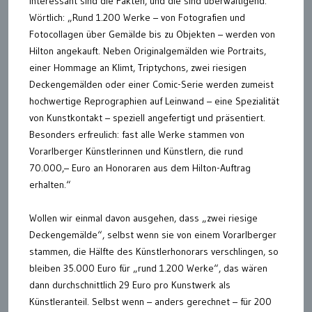
interessant sind die Fakten, und die sind überwältigend.
Wörtlich: „Rund 1.200 Werke – von Fotografien und
Fotocollagen über Gemälde bis zu Objekten – werden von
Hilton angekauft. Neben Originalgemälden wie Portraits,
einer Hommage an Klimt, Triptychons, zwei riesigen
Deckengemälden oder einer Comic-Serie werden zumeist
hochwertige Reprographien auf Leinwand – eine Spezialität
von Kunstkontakt – speziell angefertigt und präsentiert.
Besonders erfreulich: fast alle Werke stammen von
Vorarlberger Künstlerinnen und Künstlern, die rund
70.000,– Euro an Honoraren aus dem Hilton-Auftrag
erhalten.“
Wollen wir einmal davon ausgehen, dass „zwei riesige
Deckengemälde“, selbst wenn sie von einem Vorarlberger
stammen, die Hälfte des Künstlerhonorars verschlingen, so
bleiben 35.000 Euro für „rund 1.200 Werke“, das wären
dann durchschnittlich 29 Euro pro Kunstwerk als
Künstleranteil. Selbst wenn – anders gerechnet – für 200