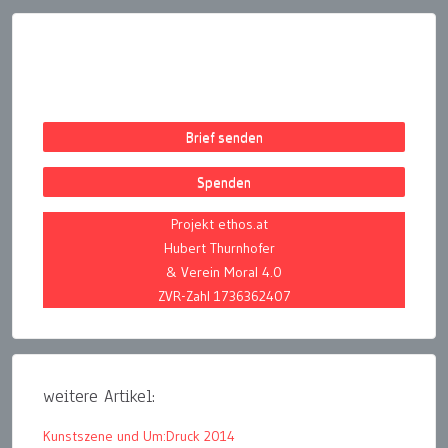
Brief senden
Spenden
Projekt ethos.at
Hubert Thurnhofer
& Verein Moral 4.0
ZVR-Zahl 1736362407
weitere Artikel:
Kunstszene und Um:Druck 2014