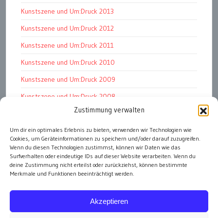
Kunstszene und Um:Druck 2013
Kunstszene und Um:Druck 2012
Kunstszene und Um:Druck 2011
Kunstszene und Um:Druck 2010
Kunstszene und Um:Druck 2009
Kunstszene und Um:Druck 2008
Zustimmung verwalten
Kunstszene und Um:Druck 2007
Um dir ein optimales Erlebnis zu bieten, verwenden wir Technologien wie
Kunst kommt von Können
Cookies, um Geräteinformationen zu speichern und/oder darauf zuzugreifen.
Renaissance der Druckgraphik
Wenn du diesen Technologien zustimmst, können wir Daten wie das
Surfverhalten oder eindeutige IDs auf dieser Website verarbeiten. Wenn du
deine Zustimmung nicht erteilst oder zurückziehst, können bestimmte
Merkmale und Funktionen beeinträchtigt werden.
alle Artikel
Akzeptieren