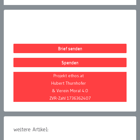
Brief senden
Spenden
Projekt ethos.at
Hubert Thurnhofer
& Verein Moral 4.0
ZVR-Zahl 1736362407
weitere Artikel: