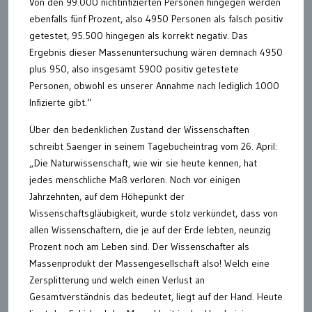
Von den 99.000 nichtinfizierten Personen hingegen werden
ebenfalls fünf Prozent, also 4950 Personen als falsch positiv
getestet, 95.500 hingegen als korrekt negativ. Das
Ergebnis dieser Massenuntersuchung wären demnach 4950
plus 950, also insgesamt 5900 positiv getestete
Personen, obwohl es unserer Annahme nach lediglich 1000
Infizierte gibt.“
Über den bedenklichen Zustand der Wissenschaften
schreibt Saenger in seinem Tagebucheintrag vom 26. April:
„Die Naturwissenschaft, wie wir sie heute kennen, hat
jedes menschliche Maß verloren. Noch vor einigen
Jahrzehnten, auf dem Höhepunkt der
Wissenschaftsgläubigkeit, wurde stolz verkündet, dass von
allen Wissenschaftern, die je auf der Erde lebten, neunzig
Prozent noch am Leben sind. Der Wissenschafter als
Massenprodukt der Massengesellschaft also! Welch eine
Zersplitterung und welch einen Verlust an
Gesamtverständnis das bedeutet, liegt auf der Hand. Heute