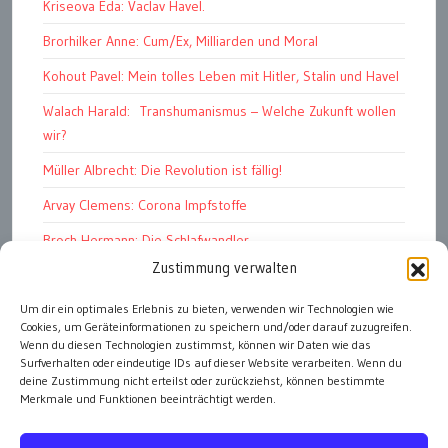
Kriseova Eda: Vaclav Havel.
Brorhilker Anne: Cum/Ex, Milliarden und Moral
Kohout Pavel: Mein tolles Leben mit Hitler, Stalin und Havel
Walach Harald: Transhumanismus – Welche Zukunft wollen
wir?
Müller Albrecht: Die Revolution ist fällig!
Arvay Clemens: Corona Impfstoffe
Broch Hermann: Die Schlafwandler
Zustimmung verwalten
Kohout Pavel: Ende der Großen Ferien
Um dir ein optimales Erlebnis zu bieten, verwenden wir Technologien wie
Bonelli Raphael: Kopflos
Cookies, um Geräteinformationen zu speichern und/oder darauf zuzugreifen.
Luczak Andreas: Deutschlands Energiewende
Wenn du diesen Technologien zustimmst, können wir Daten wie das
Surfverhalten oder eindeutige IDs auf dieser Website verarbeiten. Wenn du
deine Zustimmung nicht erteilst oder zurückziehst, können bestimmte
Merkmale und Funktionen beeinträchtigt werden.
alle Artikel