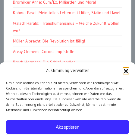
Brorhilker Anne: Cum/Ex, Milliarden und Moral
Kohout Pavel: Mein tolles Leben mit Hitler, Stalin und Havel
Walach Harald: Transhumanismus – Welche Zukunft wollen
wir?
Müller Albrecht: Die Revolution ist fällig!
Arvay Clemens: Corona Impfstoffe
Broch Hermann: Die Schlafwandler
Zustimmung verwalten
Kohout Pavel: Ende der Großen Ferien
Bonelli Raphael: Kopflos
Um dir ein optimales Erlebnis zu bieten, verwenden wir Technologien wie
Cookies, um Geräteinformationen zu speichern und/oder darauf zuzugreifen.
Luczak Andreas: Deutschlands Energiewende
Wenn du diesen Technologien zustimmst, können wir Daten wie das
Surfverhalten oder eindeutige IDs auf dieser Website verarbeiten. Wenn du
deine Zustimmung nicht erteilst oder zurückziehst, können bestimmte
Merkmale und Funktionen beeinträchtigt werden.
alle Artikel
Akzeptieren