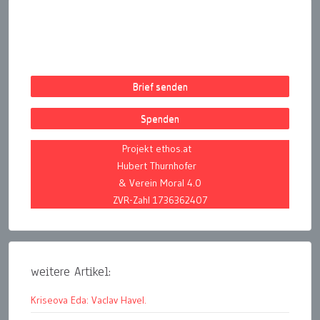
Brief senden
Spenden
Projekt ethos.at
Hubert Thurnhofer
& Verein Moral 4.0
ZVR-Zahl 1736362407
weitere Artikel:
Kriseova Eda: Vaclav Havel.