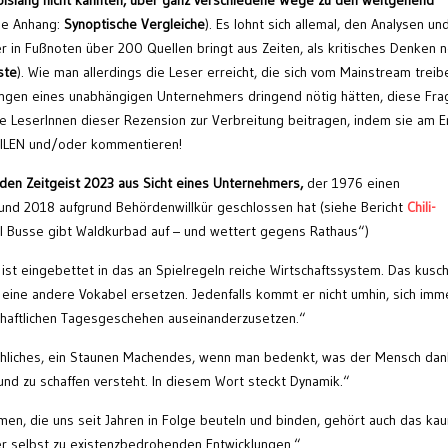
h bislang nicht kannten, über ganz verschiedene Wege zu den weitgehend
he Anhang:
Synoptische Vergleiche
). Es lohnt sich allemal, den Analysen un
 in Fußnoten über 200 Quellen bringt aus Zeiten, als kritisches Denken 
ste
). Wie man allerdings die Leser erreicht, die sich vom Mainstream treib
ungen eines unabhängigen Unternehmers dringend nötig hätten, diese Fra
die LeserInnen dieser Rezension zur Verbreitung beitragen, indem sie am 
EILEN und/oder kommentieren!
den Zeitgeist 2023 aus Sicht eines Unternehmers,
der 1976 einen
und 2018 aufgrund Behördenwillkür geschlossen hat (siehe Bericht
Chili-
ul Busse gibt Waldkurbad auf – und wettert gegens Rathaus“)
st eingebettet in das an Spielregeln reiche Wirtschaftssystem. Das kusch
 eine andere Vokabel ersetzen. Jedenfalls kommt er nicht umhin, sich imm
chaftlichen Tagesgeschehen auseinanderzusetzen.“
liches, ein Staunen Machendes, wenn man bedenkt, was der Mensch dan
und zu schaffen versteht. In diesem Wort steckt Dynamik.“
emen, die uns seit Jahren in Folge beuteln und binden, gehört auch das ka
 selbst zu existenzbedrohenden Entwicklungen.“