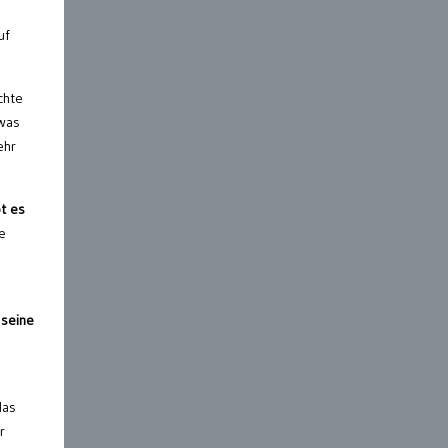
uf
chte
 was
ehr
t es
e
 seine
das
r