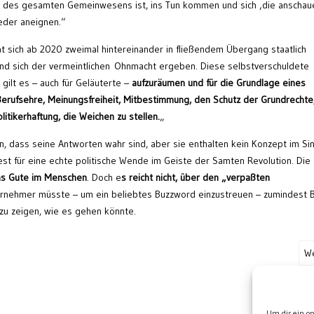
he des gesamten Gemeinwesens ist, ins Tun kommen und sich ‚die anscha
ieder aneignen.“
t sich ab 2020 zweimal hintereinander in fließendem Übergang staatlich
nd sich der vermeintlichen Ohnmacht ergeben. Diese selbstverschuldete
 gilt es – auch für Geläuterte –
aufzuräumen und für die Grundlage eines
erufsehre, Meinungsfreiheit, Mitbestimmung, den Schutz der Grundrechte
litikerhaftung, die Weichen zu stellen.
„
n, dass seine Antworten wahr sind, aber sie enthalten kein Konzept im Si
est für eine echte politische Wende im Geiste der Samten Revolution. Die
as Gute im Menschen
. Doch e
s reicht nicht, über den „verpaßten
ernehmer müsste – um ein beliebtes Buzzword einzustreuen – zumindest 
 zu zeigen, wie es gehen könnte.
We
Wei
Um dir ein o