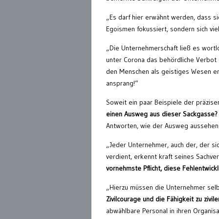
„Es darf hier erwähnt werden, dass si
Egoismen fokussiert, sondern sich vie
„Die Unternehmerschaft ließ es wortlo
unter Corona das behördliche Verbot 
den Menschen als geistiges Wesen er
ansprang!“
Soweit ein paar Beispiele der präzis
einen Ausweg aus dieser Sackgasse?
Antworten, wie der Ausweg aussehen k
„Jeder Unternehmer, auch der, der si
verdient, erkennt kraft seines Sachv
vornehmste Pflicht, diese Fehlentwicklu
„Hierzu müssen die Unternehmer sel
Zivilcourage und die Fähigkeit zu ziv
abwählbare Personal in ihren Organis