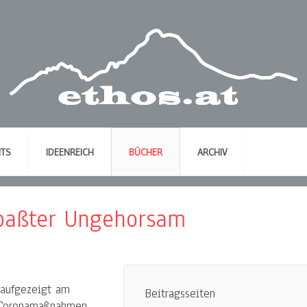
NTS
IDEENREICH
BÜCHER
ARCHIV
rpaßter Ungehorsam
t aufgezeigt am
Beitragsseiten
 Coronamaßnahmen.