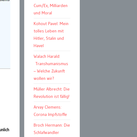
Cum/Ex, Milliarden
und Moral
Kohout Pavel: Mein
tolles Leben mit
Hitler, Stalin und
Havel
Walach Harald:
Transhumanismus
– Welche Zukunft
wollen wir?
Müller Albrecht: Die
Revolution ist fällig!
Arvay Clemens:
Corona Impfstoffe
Broch Hermann: Die
nlich
Schlafwandler