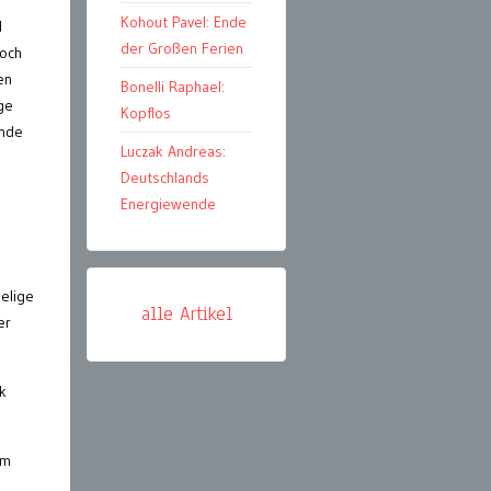
Kohout Pavel: Ende
d
der Großen Ferien
noch
en
Bonelli Raphael:
ge
Kopflos
Ende
Luczak Andreas:
Deutschlands
Energiewende
elige
alle Artikel
er
k
um