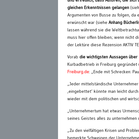
und erfreulich, dass Autoren, die sic
gleichen Erkenntnissen gelangen
(sie
Argumenten von Busse zu folgen, da er
erwünscht war (siehe
Anhang Bücherli
lassen während sie die Weltbetracht
muss hier offen bleiben; wenn nicht 
der Lektüre diese Rezension AKTIV T
Vorab
die wichtigsten Aussagen über 
Kurbadbetrieb in Freiburg gegründet 
Freiburg.de
: „Ende mit Schrecken: Pa
„Jeder mittelständische Unternehmer i
‚eingebettet‘ könnte man leicht durch
wieder mit dem politischen und wirts
„Unternehmertum hat etwas Urmensch
seines Geistes alles zu unternehmen 
„Zu den vielfältigen Krisen und Probl
bemerkte Schweigen der Unternehmer