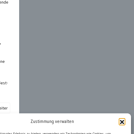
uende
,
nne
Best-
iter
Zustimmung verwalten
ter
ptimales Erlebnis zu bieten, verwenden wir Technologien wie Cookies, um