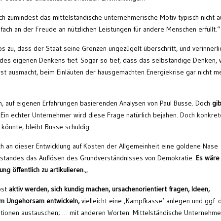
ch zumindest das mittelständische unternehmerische Motiv typisch nicht a
lfach an der Freude an nützlichen Leistungen für andere Menschen erfüllt.“
s zu, dass der Staat seine Grenzen ungezügelt überschritt, und verinnerli
des eigenen Denkens tief. Sogar so tief, dass das selbständige Denken,
st ausmacht, beim Einläuten der hausgemachten Energiekrise gar nicht m
en, auf eigenen Erfahrungen basierenden Analysen von Paul Busse. Doch
gib
Ein echter Unternehmer wird diese Frage natürlich bejahen. Doch konkret
önnte, bleibt Busse schuldig.
ch an dieser Entwicklung auf Kosten der Allgemeinheit eine goldene Nase
erstandes das Auflösen des Grundverständnisses von Demokratie.
Es wäre
ng öffentlich zu artikulieren.
„
bst
aktiv werden, sich kundig machen, ursachenorientiert fragen, Ideen,
ilem Ungehorsam entwickeln,
vielleicht eine ‚Kampfkasse‘ anlegen und ggf. 
ationen austauschen; … mit anderen Worten: Mittelständische Unternehme