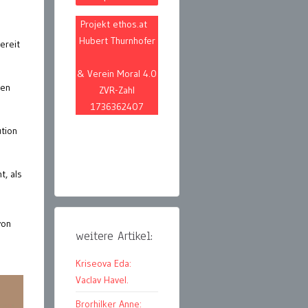
Projekt ethos.at
Hubert Thurnhofer
ereit
& Verein Moral 4.0
den
ZVR-Zahl
1736362407
tion
t, als
von
weitere Artikel:
Kriseova Eda:
Vaclav Havel.
Brorhilker Anne: