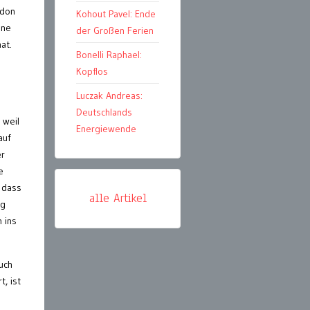
ndon
Kohout Pavel: Ende
nne
der Großen Ferien
at.
Bonelli Raphael:
Kopflos
Luczak Andreas:
Deutschlands
 weil
Energiewende
auf
er
e
 dass
alle Artikel
ng
 ins
uch
, ist