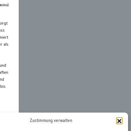
кона
)
birgt
ass
miert
r als
rund
aften
und
bis
Zustimmung verwalten
ter