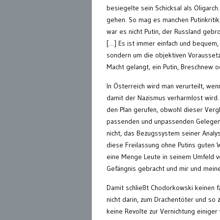
besiegelte sein Schicksal als Oligarc
gehen. So mag es manchen Putinkriti
war es nicht Putin, der Russland gebro
[…] Es ist immer einfach und bequem, 
sondern um die objektiven Voraussetz
Macht gelangt, ein Putin, Breschnew o
In Österreich wird man verurteilt, wen
damit der Nazismus verharmlost wird. 
den Plan gerufen, obwohl dieser Verg
passenden und unpassenden Gelegenhe
nicht, das Bezugssystem seiner Analy
diese Freilassung ohne Putins guten 
eine Menge Leute in seinem Umfeld ver
Gefängnis gebracht und mir und meiner
Damit schließt Chodorkowski keinen fa
nicht darin, zum Drachentöter und so 
keine Revolte zur Vernichtung einige