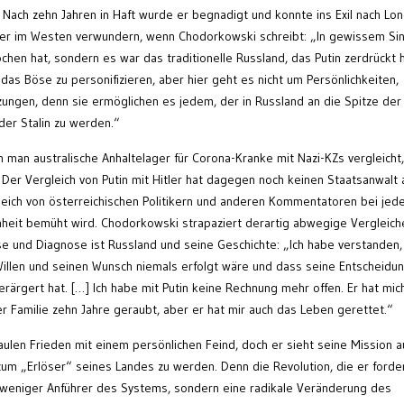
h. Nach zehn Jahren in Haft wurde er begnadigt und konnte ins Exil nach Lo
ker im Westen verwundern, wenn Chodorkowski schreibt: „In gewissem Si
chen hat, sondern es war das traditionelle Russland, das Putin zerdrückt h
das Böse zu personifizieren, aber hier geht es nicht um Persönlichkeiten,
ungen, denn sie ermöglichen es jedem, der in Russland an die Spitze der
der Stalin zu werden.“
n man australische Anhaltelager für Corona-Kranke mit Nazi-KZs vergleicht,
Der Vergleich von Putin mit Hitler hat dagegen noch keinen Staatsanwalt 
leich von österreichischen Politikern und anderen Kommentatoren bei jed
it bemüht wird. Chodorkowski strapaziert derartig abwegige Vergleich
se und Diagnose ist Russland und seine Geschichte: „Ich habe verstanden,
Willen und seinen Wunsch niemals erfolgt wäre und dass seine Entscheidu
ärgert hat. […] Ich habe mit Putin keine Rechnung mehr offen. Er hat mich
 Familie zehn Jahre geraubt, aber er hat mir auch das Leben gerettet.“
ulen Frieden mit einem persönlichen Feind, doch er sieht seine Mission a
zum „Erlöser“ seines Landes zu werden. Denn die Revolution, die er fordert
r weniger Anführer des Systems, sondern eine radikale Veränderung des