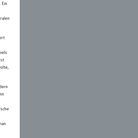
 Ein
eralen
ert
iels
hst
olte,
ndern
ann
ische
man