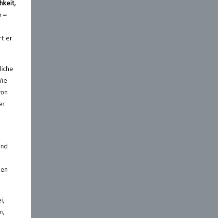
hkeit,
e –
rt er
liche
Wie
von
er
ind
e
hen
i,
m,