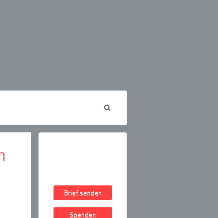
n
Brief senden
Spenden