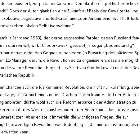
derten existiert, zur parlamentarischen Demokratie ein politischer Schock.
ck!“ Doch der Autor glaubt an eine Zukunft auf Basis der Gewaltenteilung
Exekutive, Legislative und Judikatur) und „den Aufbau einer wahrhaft föd
entwickelten lokalen Selbstverwaltung“.
enfalls Jahrgang 1963), der gerne aggressive Parolen gegen Russland feu
tin stürzen will, wirkt Chodorkowski geerdet, ja sogar „bodenständig“.
 nur darum geht, den Gegner zu besiegen (in Erwartung des nächsten Sp
m Ex-Manager darum, die Revolution so zu organisieren, dass sie möglic
enn die wahre Revolution beginnt aus Sicht von Chodorkowski nach der Rev
arischen Republik.
 Chancen auch die Risiken einer Revolution, die nicht nur kurzfristig, so
der Lage, zur Geburt eines neuen Drachen führen könnte. Und der Autor k
ung anbieten, dürfte wohl auch die Reformierbarkeit der Administration zu
 Bereitschaft des Westens, insbesonders der Amerikaner die nächste russ
 unterstützen. Aber er stellt immerhin die wichtigsten Fragen, die zur
ngst notwendigen Revolution von Bedeutung sind – und das ist mehr, als 
 erwarten kann.