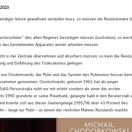
 2023
wendiger Weise gewaltsam verlaufen muss, so müssen die Revolutionäre b
usterschüler“ des alten Regimes beseitigen müssen (Lustration), so wer
en des bestehenden Apparates weiter arbeiten müssen.
cht in der Zentrale übernehmen und absichern müssen, so kann die Revolu
ung und Einführung des Föderalismus gelingen.
 von Chodorkowski, der Putin und das System des Putinismus besser kenn
zusammen genommen. Chodorkowski, geboren 1963, hat als junger
) Persestrojka nicht nur mit erlebt sondern als einer der ersten
its 1990 gründete er seine Privatbank, gelangte bald in den Beraterstab 
e und konnte sich aus dieser Gemengelage 1995/96 über 45 Prozent des
ihn – lange vor Putin – zu einem der reichsten Männer Russlands machte.