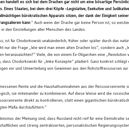
n handelt es sich bei dem Drachen gar nicht um eine bösartige Persönlic
. Eines Staates, bei dem drei Köpfe –Legislative, Exekutive und Judikativ
llmächtigen bürokratischen Apparats sitzen, der dank der Einigkeit seiner
drangsalieren kann
.“ Auch wenn der Drache gar keine Person ist, so existie
 in den Einstellungen aller Menschen des Landes.
ist für Chodorkowski unabänderlich, früher oder später durch das natür
icht nur die Frage „Wie wird man einen alten Drachen los“, sondern auch „
n heranzuzüchten?“ Viele, die von einem Ex-Oligarchen eine „Revolution 
 dass Chodorkowski für „linke Konzepte“ plädiert. Ganz konkret schlägt 
mögen vor und Umverteilung von Gewinnen aus den Rohstoffressourcen zur
ngemessenen Rente und die Haushaltseinnahmen aus der Ressourcenrente s
ogisch, sie miteinander zu kombinieren. Auf diese Weise wird die russisch
sourcenrente direkt zu kontrollieren, statt einen gigantischen bürokratisc
ten Mafia durchzufüttern.“
utinismus der Meinung sind, dass Russland nicht reif für eine Demokratie se
haftlichen und streng zentralisierten, personalistischen Regierungssyste