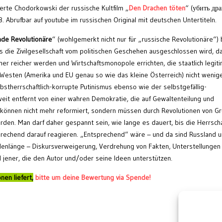
ierte Chodorkowski der russische Kultfilm „
Den Drachen töten
“ (
убить дра
Abrufbar auf youtube im russischen Original mit deutschen Untertiteln.
de Revolutionäre
“ (wohlgemerkt nicht nur für „russische Revolutionäre“) 
s die Zivilgesellschaft vom politischen Geschehen ausgeschlossen wird, d
r reicher werden und Wirtschaftsmonopole errichten, die staatlich legiti
 Westen (Amerika und EU genau so wie das kleine Österreich) nicht wenige
bstherrschaftlich-korrupte Putinismus ebenso wie der selbstgefällig-
weit entfernt von einer wahren Demokratie, die auf Gewaltenteilung und
 können nicht mehr reformiert, sondern müssen durch Revolutionen von G
werden. Man darf daher gespannt sein, wie lange es dauert, bis die Herrsch
echend darauf reagieren. „Entsprechend“ wäre – und da sind Russland 
lenlänge – Diskursverweigerung, Verdrehung von Fakten, Unterstellungen 
ll jener, die den Autor und/oder seine Ideen unterstützen.
nen liefert,
bitte um deine Bewertung via Spende!
Wei