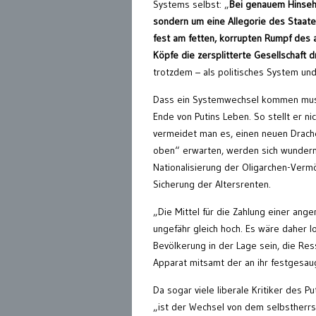
Systems selbst: „
Bei genauem Hinsehe
sondern um eine Allegorie des Staates
fest am fetten, korrupten Rumpf des a
Köpfe die zersplitterte Gesellschaft 
trotzdem – als politisches System und
Dass ein Systemwechsel kommen muss, 
Ende von Putins Leben. So stellt er n
vermeidet man es, einen neuen Drache
oben“ erwarten, werden sich wundern,
Nationalisierung der Oligarchen-Ver
Sicherung der Altersrenten.
„Die Mittel für die Zahlung einer a
ungefähr gleich hoch. Es wäre daher l
Bevölkerung in der Lage sein, die Res
Apparat mitsamt der an ihr festgesaug
Da sogar viele liberale Kritiker des P
„ist der Wechsel von dem selbstherrsc