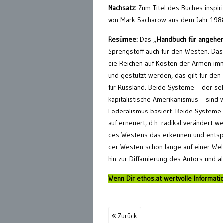
Nachsatz:
Zum Titel des Buches inspir
von Mark Sacharow aus dem Jahr 1988. 
Resümee:
Das „
Handbuch für angehen
Sprengstoff auch für den Westen. Das
die Reichen auf Kosten der Armen imme
und gestützt werden, das gilt für den
für Russland. Beide Systeme – der sel
kapitalistische Amerikanismus – sind 
Föderalismus basiert. Beide Systeme
auf erneuert, d.h. radikal verändert 
des Westens das erkennen und entspr
der Westen schon lange auf einer Wel
hin zur Diffamierung des Autors und a
Wenn Dir ethos.at wertvolle Informatio
Zurück