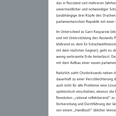
das in Russland seit mehreren Jahrhun
unvermeidlicher und notwendiger Scho
(unabhängige drei Köpfe des Drachen: 
parlamentarischen Republik mit einer 
Im Unterschied zu Garri Kasparow (eb
und mit Unterstützung des Auslands Pu
Während es dem Ex-Schachweltmeister
mit dem nächsten Gegner), geht es de
wenig verbrannte Erde hinterlässt. D
mit dem Aufbau einer neuen parlament
Natürlich sieht Chodorkowski neben den
dauerhaft zu einer Verschlechterung 
auch nicht für alle Probleme eine Lös
optimistisch einschätzen, ebenso die
Revolution „rational reflektierend“ zu
Vorbereitung und Durchführung der lä
von einem „Handbuch“ üblicher Weise