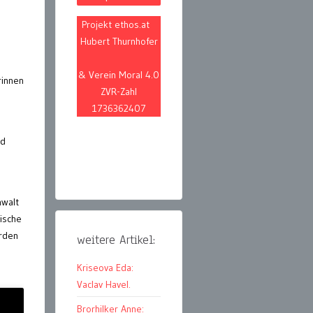
Projekt ethos.at
Hubert Thurnhofer
& Verein Moral 4.0
rinnen
ZVR-Zahl
1736362407
nd
nwalt
lische
rden
weitere Artikel:
Kriseova Eda:
Vaclav Havel.
Brorhilker Anne: