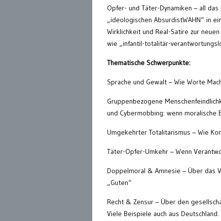
Opfer- und Täter-Dynamiken – all das b
„ideologischen AbsurdistWAHN“ in eine
Wirklichkeit und Real-Satire zur neuen 
wie „infantil-totalitär-verantwortungs
Thematische Schwerpunkte:
Sprache und Gewalt – Wie Worte Mach
Gruppenbezogene Menschenfeindlichkei
und Cybermobbing: wenn moralische E
Umgekehrter Totalitarismus – Wie Kont
Täter-Opfer-Umkehr – Wenn Verantwo
Doppelmoral & Amnesie – Über das V
„Guten“
Recht & Zensur – Über den gesellscha
Viele Beispiele auch aus Deutschland.