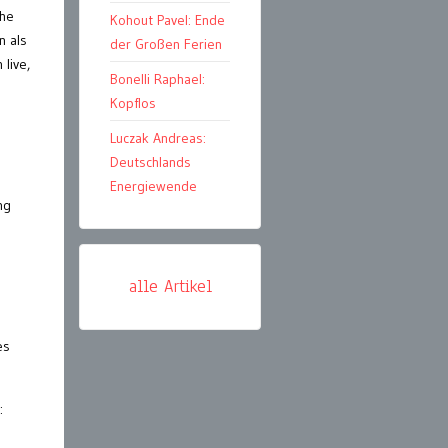
che
Kohout Pavel: Ende
n als
der Großen Ferien
 live,
Bonelli Raphael:
Kopflos
Luczak Andreas:
Deutschlands
Energiewende
ng
alle Artikel
es
: