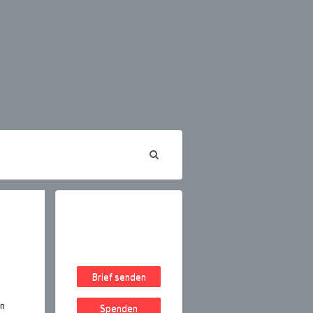
Brief senden
rn
Spenden