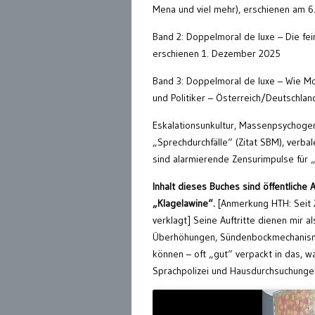
Mena und viel mehr), erschienen am 6
Band 2: Doppelmoral de luxe – Die fei
erschienen 1. Dezember 2025
Band 3: Doppelmoral de luxe – Wie Mor
und Politiker – Österreich/Deutschlan
Eskalationsunkultur, Massenpsychoge
„Sprechdurchfälle“ (Zitat SBM), verb
sind alarmierende Zensurimpulse für 
Inhalt dieses Buches sind öffentlich
„Klagelawine“.
[Anmerkung HTH: Seit 2
verklagt] Seine Auftritte dienen mir al
Überhöhungen, Sündenbockmechanis
können – oft „gut“ verpackt in das, w
Sprachpolizei und Hausdurchsuchunge