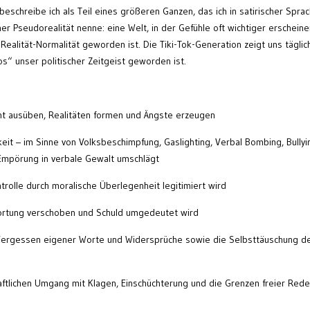
eschreibe ich als Teil eines größeren Ganzen, das ich in satirischer Spra
r Pseudorealität nenne: eine Welt, in der Gefühle oft wichtiger erscheine
Realität-Normalität geworden ist. Die Tiki-Tok-Generation zeigt uns täglich
los“ unser politischer Zeitgeist geworden ist.
t ausüben, Realitäten formen und Ängste erzeugen
t – im Sinne von Volksbeschimpfung, Gaslighting, Verbal Bombing, Bullyi
mpörung in verbale Gewalt umschlägt
rolle durch moralische Überlegenheit legitimiert wird
rtung verschoben und Schuld umgedeutet wird
ergessen eigener Worte und Widersprüche sowie die Selbsttäuschung d
ftlichen Umgang mit Klagen, Einschüchterung und die Grenzen freier Rede