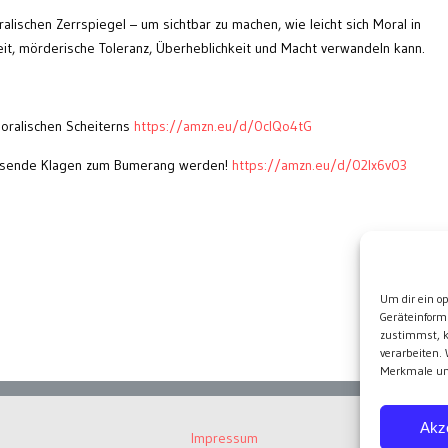
ralischen Zerrspiegel – um sichtbar zu machen, wie leicht sich Moral in
it, mörderische Toleranz, Überheblichkeit und Macht verwandeln kann.
oralischen Scheiterns
https://amzn.eu/d/0cIQo4tG
usende Klagen zum Bumerang werden!
https://amzn.eu/d/02Ix6v03
Wei
Um dir ein o
Geräteinform
zustimmst, k
verarbeiten.
Merkmale und
Akz
Impressum