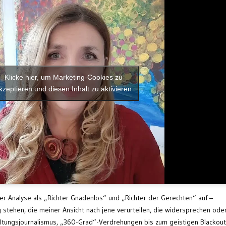
Klicke hier, um Marketing-Cookies zu
kzeptieren und diesen Inhalt zu aktivieren
er Analyse als „Richter Gnadenlos“ und „Richter der Gerechten“ auf –
ng stehen, die meiner Ansicht nach jene verurteilen, die widersprechen ode
ltungsjournalismus, „360-Grad“-Verdrehungen bis zum geistigen Blackout