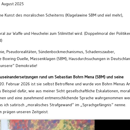
. August 2025
ne Kunst des moralischen Scheiterns (Klagelawine SBM und viel mehr),
al zur Waffe und Heuchelei zum Stilmittel wird. (Doppelmoral der Politike
d)
nie, Pseudorealitäten, Sündenbockmechanismus, Schadenszauber,
ale Boxring-Duelle, Massenklagen (SBM), Hausdurchsuchungen in Deutschla
„unsere“ Demokratie!
e Auseinandersetzungen rund um Sebastian Bohrn Mena (SBM) und seine
0. Februar 2026 ist sie selbst Betroffene und wurde von Bohrn Menas A
s Beispiel dafür, wie aus meiner Sicht gesellschaftliche Eskalationen, mora
men und eine zunehmend entmenschlichende Sprache wahrgenommen we
as ich satirisch „moralisches Strafgewand“ im „Sprachgefängnis“ nenne.
n prägen unseren Zeitgeist.