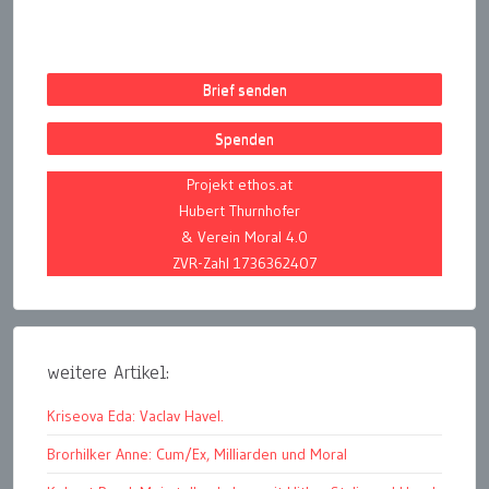
Brief senden
Spenden
Projekt ethos.at
Hubert Thurnhofer
& Verein Moral 4.0
ZVR-Zahl 1736362407
weitere Artikel:
Kriseova Eda: Vaclav Havel.
Brorhilker Anne: Cum/Ex, Milliarden und Moral