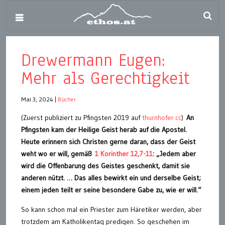
Drewermann Eugen:
Mehr als Gerechtigkeit
Mai 3, 2024
|
Bücher
(Zuerst publiziert zu Pfingsten 2019 auf
thurnhofer.cc
)
An
Pfingsten kam der Heilige Geist herab auf die Apostel.
Heute erinnern sich Christen gerne daran, dass der Geist
weht wo er will, gemäß
1 Korinther 12,7-11
: „Jedem aber
wird die Offenbarung des Geistes geschenkt, damit sie
anderen nützt. … Das alles bewirkt ein und derselbe Geist;
einem jeden teilt er seine besondere Gabe zu, wie er will.“
So kann schon mal ein Priester zum Häretiker werden, aber
trotzdem am Katholikentag predigen. So geschehen im