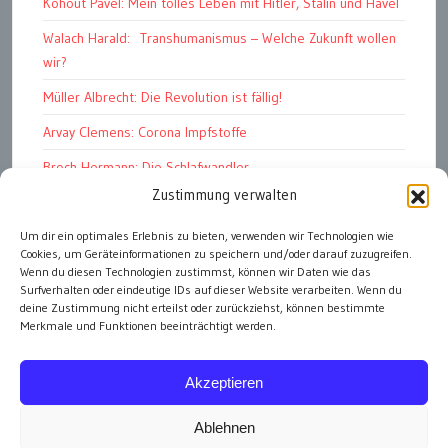
Kohout Pavel: Mein tolles Leben mit Hitler, Stalin und Havel
Walach Harald: Transhumanismus – Welche Zukunft wollen
wir?
Müller Albrecht: Die Revolution ist fällig!
Arvay Clemens: Corona Impfstoffe
Broch Hermann: Die Schlafwandler
Zustimmung verwalten
Kohout Pavel: Ende der Großen Ferien
Um dir ein optimales Erlebnis zu bieten, verwenden wir Technologien wie
Bonelli Raphael: Kopflos
Cookies, um Geräteinformationen zu speichern und/oder darauf zuzugreifen.
Luczak Andreas: Deutschlands Energiewende
Wenn du diesen Technologien zustimmst, können wir Daten wie das
Surfverhalten oder eindeutige IDs auf dieser Website verarbeiten. Wenn du
deine Zustimmung nicht erteilst oder zurückziehst, können bestimmte
Merkmale und Funktionen beeinträchtigt werden.
alle Artikel
Akzeptieren
Ablehnen