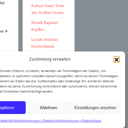
tät
Kohout Pavel: Ende
der Großen Ferien
Bonelli Raphael:
Kopflos
ter
Luczak Andreas:
Deutschlands
Energiewende
Zustimmung verwalten
ptimales Erlebnis zu bieten, verwenden wir Technologien wie Cookies, um
ationen zu speichern und/oder darauf zuzugreifen. Wenn du diesen Technologien
alle Artikel
önnen wir Daten wie das Surfverhalten oder eindeutige IDs auf dieser Website
 Wenn du deine Zustimmung nicht erteilst oder zurückziehst, können bestimmte
 Funktionen beeinträchtigt werden.
eptieren
Ablehnen
Einstellungen ansehen
Cookie-Richtlinie
Impressum + Datenschutz
Impressum + Datenschutz