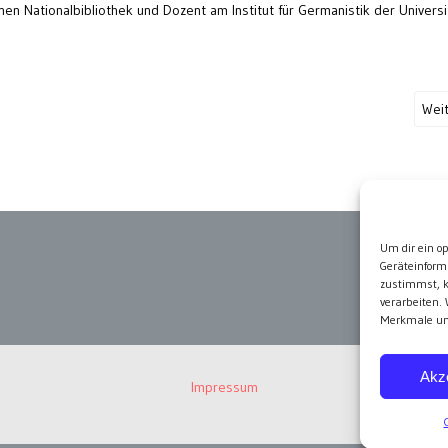
n Nationalbibliothek und Dozent am Institut für Germanistik der Universi
Wei
Um dir ein o
Geräteinform
zustimmst, k
verarbeiten.
Merkmale und
Akz
Impressum