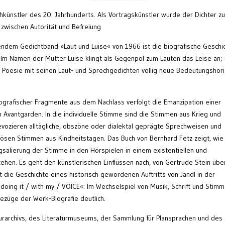
hkünstler des 20. Jahrhunderts. Als Vortragskünstler wurde der Dichter z
 zwischen Autorität und Befreiung
endem Gedichtband »Laut und Luise« von 1966 ist die biografische Geschi
 Im Namen der Mutter Luise klingt als Gegenpol zum Lauten das Leise an;
 Poesie mit seinen Laut- und Sprechgedichten völlig neue Bedeutungshor
grafischer Fragmente aus dem Nachlass verfolgt die Emanzipation einer
 Avantgarden. In die individuelle Stimme sind die Stimmen aus Krieg und
evozieren alltägliche, obszöne oder dialektal geprägte Sprechweisen und
giösen Stimmen aus Kindheitstagen. Das Buch von Bernhard Fetz zeigt, wie
salierung der Stimme in den Hörspielen in einem existentiellen und
en. Es geht den künstlerischen Einflüssen nach, von Gertrude Stein übe
t die Geschichte eines historisch gewordenen Auftritts von Jandl in der
 doing it / with my / VOICE«: Im Wechselspiel von Musik, Schrift und Stim
ezüge der Werk-Biografie deutlich.
aturarchivs, des Literaturmuseums, der Sammlung für Plansprachen und des