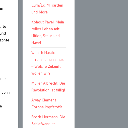
Cum/Ex, Milliarden
um
und Moral
Kohout Pavel: Mein
chte
tolles Leben mit
 und
Hitler, Stalin und
izonte
Havel
Walach Harald:
Transhumanismus
– Welche Zukunft
wollen wir?
 die
Müller Albrecht: Die
Revolution ist fällig!
r John
Arvay Clemens:
me
Corona Impfstoffe
Broch Hermann: Die
Schlafwandler