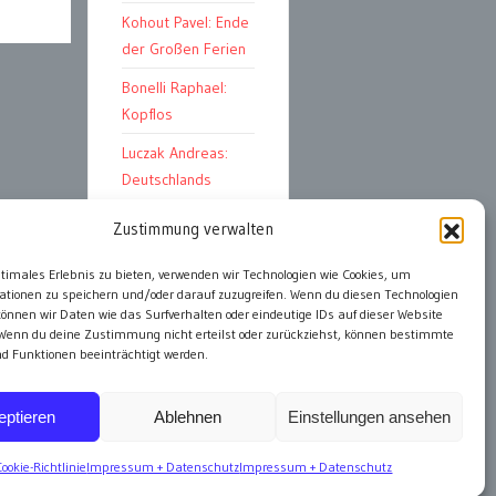
Kohout Pavel: Ende
der Großen Ferien
Bonelli Raphael:
Kopflos
Luczak Andreas:
Deutschlands
Energiewende
Zustimmung verwalten
ptimales Erlebnis zu bieten, verwenden wir Technologien wie Cookies, um
ationen zu speichern und/oder darauf zuzugreifen. Wenn du diesen Technologien
alle Artikel
önnen wir Daten wie das Surfverhalten oder eindeutige IDs auf dieser Website
 Wenn du deine Zustimmung nicht erteilst oder zurückziehst, können bestimmte
 Funktionen beeinträchtigt werden.
eptieren
Ablehnen
Einstellungen ansehen
Cookie-Richtlinie
Impressum + Datenschutz
Impressum + Datenschutz