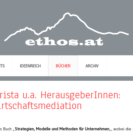
NTS
IDEENREICH
BÜCHER
ARCHIV
rista u.a. HerausgeberInnen:
rtschaftsmediation
es Buch „
Strategien, Modelle und Methoden für Unternehmen
„, wobei die