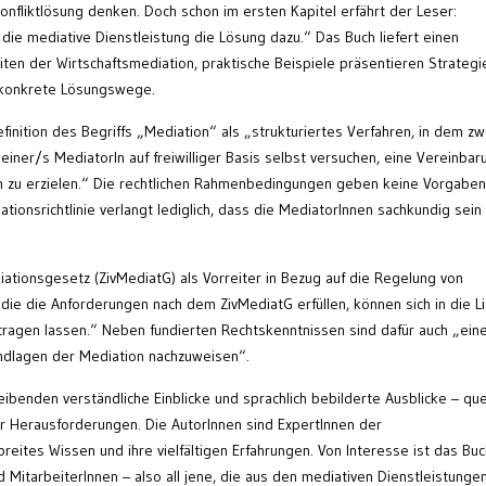
nfliktlösung denken. Doch schon im ersten Kapitel erfährt der Leser:
die mediative Dienstleistung die Lösung dazu.“ Das Buch liefert einen
en der Wirtschaftsmediation, praktische Beispiele präsentieren Strategi
 konkrete Lösungswege.
finition des Begriffs „Mediation“ als „strukturiertes Verfahren, in dem zw
einer/s MediatorIn auf freiwilliger Basis selbst versuchen, eine Vereinbar
en zu erzielen.“ Die rechtlichen Rahmenbedingungen geben keine Vorgaben
tionsrichtlinie verlangt lediglich, dass die MediatorInnen sachkundig sein
diationsgesetz (ZivMediatG) als Vorreiter in Bezug auf die Regelung von
die die Anforderungen nach dem ZivMediatG erfüllen, können sich in die L
ntragen lassen.“ Neben fundierten Rechtskenntnissen sind dafür auch „ein
ndlagen der Mediation nachzuweisen“.
eibenden verständliche Einblicke und sprachlich bebilderte Ausblicke – qu
er Herausforderungen. Die AutorInnen sind ExpertInnen der
reites Wissen und ihre vielfältigen Erfahrungen. Von Interesse ist das Buc
MitarbeiterInnen – also all jene, die aus den mediativen Dienstleistunge