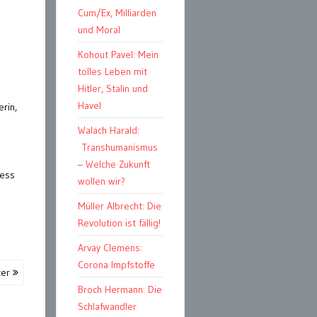
Cum/Ex, Milliarden
und Moral
Kohout Pavel: Mein
tolles Leben mit
Hitler, Stalin und
Havel
rin,
Walach Harald:
Transhumanismus
– Welche Zukunft
ness
wollen wir?
Müller Albrecht: Die
Revolution ist fällig!
Arvay Clemens:
Corona Impfstoffe
ter
Broch Hermann: Die
Schlafwandler