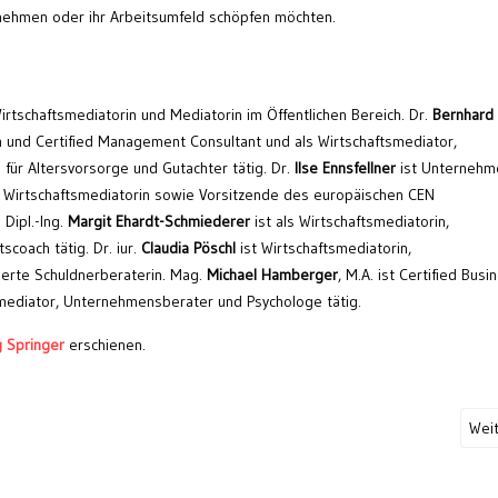
rnehmen oder ihr Arbeitsumfeld schöpfen möchten.
Wirtschaftsmediatorin und Mediatorin im Öffentlichen Bereich. Dr.
Bernhard
h und Certified Management Consultant und als Wirtschaftsmediator,
e für Altersvorsorge und Gutachter tätig. Dr.
Ilse Ennsfellner
ist Unternehme
 Wirtschaftsmediatorin sowie Vorsitzende des europäischen CEN
Dipl.-Ing.
Margit Ehardt-Schmiederer
ist als Wirtschaftsmediatorin,
coach tätig. Dr. iur.
Claudia Pöschl
ist Wirtschaftsmediatorin,
ierte Schuldnerberaterin. Mag.
Michael Hamberger
, M.A. ist Certified Busi
smediator, Unternehmensberater und Psychologe tätig.
g Springer
erschienen.
Wei