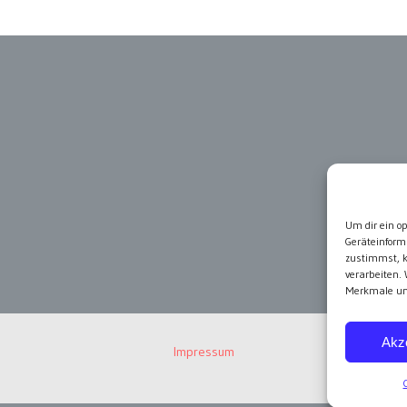
Um dir ein o
Geräteinform
zustimmst, k
verarbeiten.
Merkmale und
Akz
Impressum