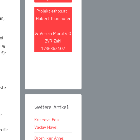
Projekt ethos.at
en,
Hubert Thurnhofer
& Verein Moral 4.0
ei
ZVR-Zahl
ung
1736362407
 für
iste
e
weitere Artikel:
er
Kriseova Eda:
Vaclav Havel.
h für
n
Brorhilker Anne: