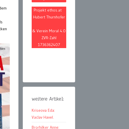
 dem
Projekt ethos.at
Hubert Thurnhofer
ls
cken
& Verein Moral 4.0
ZVR-Zahl
1736362407
weitere Artikel:
Kriseova Eda:
Vaclav Havel.
Brorhilker Anne: