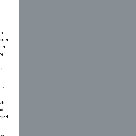
eren
niger
der
re“,
 +
che
geht
nd
 rund
dem