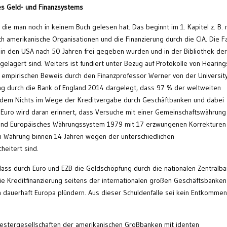
es Geld- und Finanzsystems
 die man noch in keinem Buch gelesen hat. Das beginnt im 1. Kapitel z. B. 
 amerikanische Organisationen und die Finanzierung durch die CIA. Die F
n den USA nach 50 Jahren frei gegeben wurden und in der Bibliothek der
elagert sind. Weiters ist fundiert unter Bezug auf Protokolle von Hearing
 empirischen Beweis durch den Finanzprofessor Werner von der Universit
g durch die Bank of England 2014 dargelegt, dass 97 % der weltweiten
dem Nichts im Wege der Kreditvergabe durch Geschäftbanken und dabei
Euro wird daran erinnert, dass Versuche mit einer Gemeinschaftswährung
und Europäisches Währungssystem 1979 mit 17 erzwungenen Korrekturen
 Währung binnen 14 Jahren wegen der unterschiedlichen
heitert sind.
dass durch Euro und EZB die Geldschöpfung durch die nationalen Zentralb
ie Kreditfinanzierung seitens der internationalen großen Geschäftsbanken
dauerhaft Europa plündern. Aus dieser Schuldenfalle sei kein Entkommen
estergesellschaften der amerikanischen Großbanken mit identen