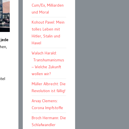
Cum/Ex, Milliarden
und Moral
Kohout Pavel: Mein
tolles Leben mit
Hitler, Stalin und
 jede
Havel
chen,
Walach Harald:
Transhumanismus
– Welche Zukunft
wollen wir?
tel
Müller Albrecht: Die
Revolution ist fällig!
Arvay Clemens:
Corona Impfstoffe
Broch Hermann: Die
Schlafwandler