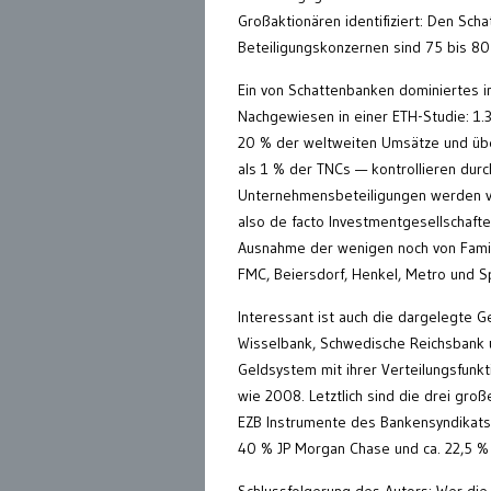
Großaktionären identifiziert: Den Scha
Beteiligungskonzernen sind 75 bis 80 B
Ein von Schattenbanken dominiertes i
Nachgewiesen in einer ETH-Studie: 1.3
20 % der weltweiten Umsätze und übe
als 1 % der TNCs — kontrollieren dur
Unternehmensbeteiligungen werden vo
also de facto Investmentgesellschaft
Ausnahme der wenigen noch von Famil
FMC, Beiersdorf, Henkel, Metro und S
Interessant ist auch die dargelegte G
Wisselbank, Schwedische Reichsbank u
Geldsystem mit ihrer Verteilungsfunkt
wie 2008. Letztlich sind die drei gro
EZB Instrumente des Bankensyndikats.
40 % JP Morgan Chase und ca. 22,5 % 
Schlussfolgerung des Autors: Wer die S