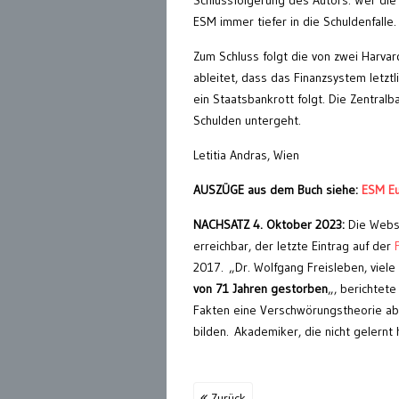
ESM immer tiefer in die Schuldenfalle.
Zum Schluss folgt die von zwei Harvar
ableitet, dass das Finanzsystem letz
ein Staatsbankrott folgt. Die Zentra
Schulden untergeht.
Letitia Andras, Wien
AUSZÜGE aus dem Buch siehe:
ESM Eu
NACHSATZ 4. Oktober 2023:
Die Webse
erreichbar, der letzte Eintrag auf der
F
2017. „Dr. Wolfgang Freisleben, viele
von 71 Jahren gestorben
„, berichtete
Fakten eine Verschwörungstheorie abzu
bilden. Akademiker, die nicht gelernt 
Zurück