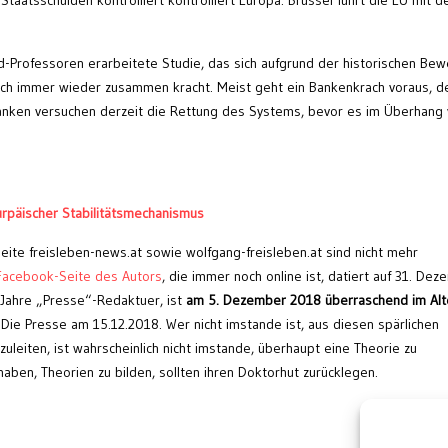
d-Professoren erarbeitete Studie, das sich aufgrund der historischen Bew
tlich immer wieder zusammen kracht. Meist geht ein Bankenkrach voraus, 
lbanken versuchen derzeit die Rettung des Systems, bevor es im Überhang
rpäischer Stabilitätsmechanismus
ite freisleben-news.at sowie wolfgang-freisleben.at sind nicht mehr
acebook-Seite des Autors
, die immer noch online ist, datiert auf 31. De
 Jahre „Presse“-Redaktuer, ist
am 5. Dezember 2018 überraschend im Alt
 Die Presse am 15.12.2018. Wer nicht imstande ist, aus diesen spärlichen
leiten, ist wahrscheinlich nicht imstande, überhaupt eine Theorie zu
haben, Theorien zu bilden, sollten ihren Doktorhut zurücklegen.
Wei