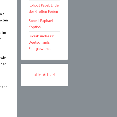
Kohout Pavel: Ende
der Großen Ferien
mit
akten
Bonelli Raphael:
Kopflos
s im
Luczak Andreas:
y
Deutschlands
Energiewende
 wie
 der
alle Artikel
anken