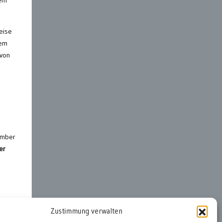
eise
dem
 von
zember
er
Zustimmung verwalten
ter