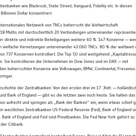
ttenbanken wie Blackrock, State Street, Vanguard, Fidelity etc. In diesen
illionen Dollar konzentriert.
nternationales Netzwerk von TNCs beherrscht die Weltwirtschaft.
18 Multis mit durchschnittlich 20 Verbindungen untereinander repräsenti
r direkte und indirekte Beteiligungen weitere 60 %. 147 Konzerne — we
ch vielfache Vernetzungen untereinander 43.060 TNCs. 80 % der weltweit 
n 737 Konzernen kontrolliert. Die Top 50 sind weitgehend „Kapitaltreso
en. Sie kontrollieren die Unternehmen im Dow Jones und im DAX — mit
ien beherrschten Konzerne wie Volkswagen, BMW, Continental, Fresenius
pringer.
eschichte der Zentralbanken: Von den ersten drei im 17. Jhdt. — holländis
nd Bank of England — gibt es die letzten zwei noch heute. Sie halten das
ion aufrecht und springen als „Bank der Banken“ ein, wenn etwas schief 
ßen westlichen Zentralbanken US-Federal Reserve (Fed), Bank of England u
 Bank of England und Fed sind Privatbanken. Die Fed New York gehört zu
der Citibank.
taatsschulden kontrolliert kontrolliert Europa. Brüssel führt die EU mit 