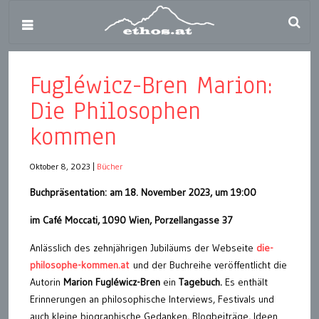
Fugléwicz-Bren Marion:
Die Philosophen
kommen
Oktober 8, 2023
|
Bücher
Buchpräsentation: am 18. November 2023, um 19:00
im Café Moccati, 1090 Wien, Porzellangasse 37
Anlässlich des zehnjährigen Jubiläums der Webseite
die-
philosophe-kommen.at
und der Buchreihe veröffentlicht die
Autorin
Marion Fugléwicz-Bren
ein
Tagebuch.
Es enthält
Erinnerungen an philosophische Interviews, Festivals und
auch kleine biographische Gedanken, Blogbeiträge, Ideen