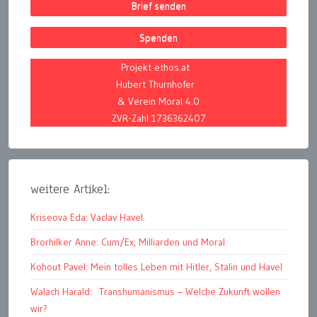
Brief senden
Spenden
Projekt ethos.at
Hubert Thurnhofer
& Verein Moral 4.0
ZVR-Zahl 1736362407
weitere Artikel:
Kriseova Eda: Vaclav Havel.
Brorhilker Anne: Cum/Ex, Milliarden und Moral
Kohout Pavel: Mein tolles Leben mit Hitler, Stalin und Havel
Walach Harald: Transhumanismus – Welche Zukunft wollen
wir?