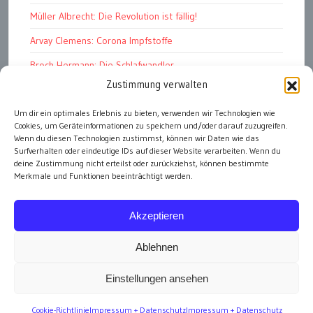
Müller Albrecht: Die Revolution ist fällig!
Arvay Clemens: Corona Impfstoffe
Broch Hermann: Die Schlafwandler
Zustimmung verwalten
Kohout Pavel: Ende der Großen Ferien
Um dir ein optimales Erlebnis zu bieten, verwenden wir Technologien wie
Bonelli Raphael: Kopflos
Cookies, um Geräteinformationen zu speichern und/oder darauf zuzugreifen.
Luczak Andreas: Deutschlands Energiewende
Wenn du diesen Technologien zustimmst, können wir Daten wie das
Surfverhalten oder eindeutige IDs auf dieser Website verarbeiten. Wenn du
deine Zustimmung nicht erteilst oder zurückziehst, können bestimmte
Merkmale und Funktionen beeinträchtigt werden.
alle Artikel
Akzeptieren
Ablehnen
Einstellungen ansehen
Impressum
Cookie-Richtlinie
Impressum + Datenschutz
Impressum + Datenschutz