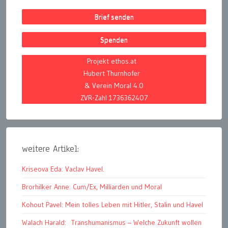
Brief senden
Spenden
Projekt ethos.at
Hubert Thurnhofer
& Verein Moral 4.0
ZVR-Zahl 1736362407
weitere Artikel:
Kriseova Eda: Vaclav Havel.
Brorhilker Anne: Cum/Ex, Milliarden und Moral
Kohout Pavel: Mein tolles Leben mit Hitler, Stalin und Havel
Walach Harald: Transhumanismus – Welche Zukunft wollen