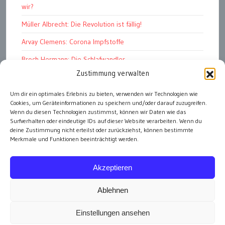
wir?
Müller Albrecht: Die Revolution ist fällig!
Arvay Clemens: Corona Impfstoffe
Broch Hermann: Die Schlafwandler
Zustimmung verwalten
Kohout Pavel: Ende der Großen Ferien
Bonelli Raphael: Kopflos
Um dir ein optimales Erlebnis zu bieten, verwenden wir Technologien wie
Cookies, um Geräteinformationen zu speichern und/oder darauf zuzugreifen.
Luczak Andreas: Deutschlands Energiewende
Wenn du diesen Technologien zustimmst, können wir Daten wie das
Surfverhalten oder eindeutige IDs auf dieser Website verarbeiten. Wenn du
deine Zustimmung nicht erteilst oder zurückziehst, können bestimmte
Merkmale und Funktionen beeinträchtigt werden.
alle Artikel
Akzeptieren
Ablehnen
Einstellungen ansehen
Impressum