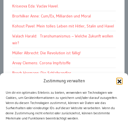
Kriseova Eda: Vaclav Havel.
Brorhilker Anne: Cum/Ex, Milliarden und Moral
Kohout Pavel: Mein tolles Leben mit Hitler, Stalin und Havel
Walach Harald: Transhumanismus – Welche Zukunft wollen
wir?
Müller Albrecht: Die Revolution ist fällig!
Arvay Clemens: Corona Impfstoffe
Broch Hermann: Die Schlafwandler
Zustimmung verwalten
Kohout Pavel: Ende der Großen Ferien
Bonelli Raphael: Kopflos
Um dir ein optimales Erlebnis zu bieten, verwenden wir Technologien wie
Cookies, um Geräteinformationen zu speichern und/oder darauf zuzugreifen.
Luczak Andreas: Deutschlands Energiewende
Wenn du diesen Technologien zustimmst, können wir Daten wie das
Surfverhalten oder eindeutige IDs auf dieser Website verarbeiten. Wenn du
deine Zustimmung nicht erteilst oder zurückziehst, können bestimmte
Merkmale und Funktionen beeinträchtigt werden.