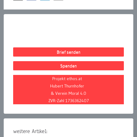
Brief senden
Spenden
Projekt ethos.at
Hubert Thurnhofer
& Verein Moral 4.0
ZVR-Zahl 1736362407
weitere Artikel: