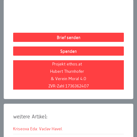
Brief senden
Spenden
Projekt ethos.at
Hubert Thurnhofer
& Verein Moral 4.0
ZVR-Zahl 1736362407
weitere Artikel:
Kriseova Eda: Vaclav Havel.