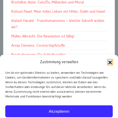
Brorhilker Anne: Cum/Ex, Milliarden und Moral
Kohout Pavel: Mein tolles Leben mit Hitler, Stalin und Havel
Walach Harald: Transhumanismus – Welche Zukunft wollen
wir?
Müller Albrecht: Die Revolution ist fällig!
Arvay Clemens: Corona Impfstoffe
Broch Hermann: Die Schlafwandler
Zustimmung verwalten
Kohout Pavel: Ende der Großen Ferien
Um dir ein optimales Erlebnis zu bieten, verwenden wir Technologien wie
Bonelli Raphael: Kopflos
Cookies, um Geräteinformationen zu speichern und/oder darauf zuzugreifen.
Luczak Andreas: Deutschlands Energiewende
Wenn du diesen Technologien zustimmst, können wir Daten wie das
Surfverhalten oder eindeutige IDs auf dieser Website verarbeiten. Wenn du
deine Zustimmung nicht erteilst oder zurückziehst, können bestimmte
Merkmale und Funktionen beeinträchtigt werden.
alle Artikel
Akzeptieren