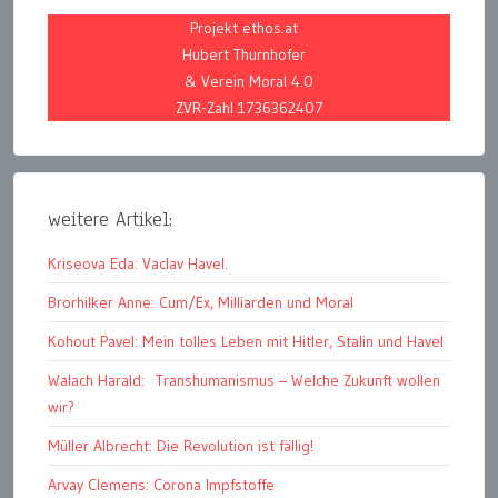
Projekt ethos.at
Hubert Thurnhofer
& Verein Moral 4.0
ZVR-Zahl 1736362407
weitere Artikel:
Kriseova Eda: Vaclav Havel.
Brorhilker Anne: Cum/Ex, Milliarden und Moral
Kohout Pavel: Mein tolles Leben mit Hitler, Stalin und Havel
Walach Harald: Transhumanismus – Welche Zukunft wollen
wir?
Müller Albrecht: Die Revolution ist fällig!
Arvay Clemens: Corona Impfstoffe