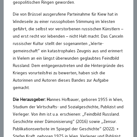
geopolitischen Ringen geworden.
Die von Brüssel ausgerufene Parteinahme für Kiew hat in
Windeseile zu einer russophoben Stimmung im Westen
geführt, die selbst vor verstorbenen russischen Künstlern –
und erst recht vor lebenden – nicht Halt macht. Das Canceln
russischer Kultur stellt der sogenannten „Werte­
gemeinschaft“ ein katastrophales Zeugnis aus und erinnert
in Vielem an ein längst überwunden geglaubtes Feindbild
Russland. Dem entgegenzutreten und die Hintergründe des
Krieges vorurteilsfrei zu bewerten, haben sich die
Autorinnen und Autoren dieses Bandes zur Aufgabe
gemacht.
Die Herausgeber: H
annes Hofbauer, geboren 1955 in Wien,
Studium der Wirtschafts- und Sozialgeschichte, Publizist und
Verleger. Von ihm ist u.a. erschienen: „Feindbild Russland.
Geschichte einer Dämonisierung“ (2016) sowie „Zensur.
Publikationsverbote im Spiegel der Geschichte“ (2022). +
Stefan Kraft, geboren 1975 in Wien, Verleger und Publizist.