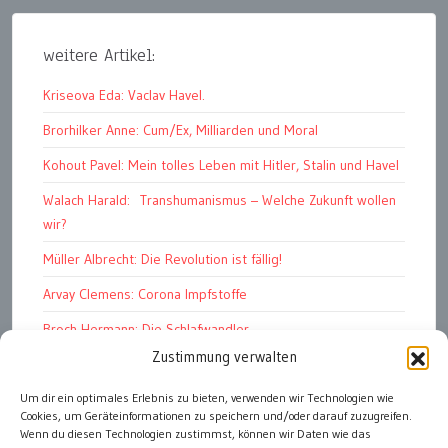
weitere Artikel:
Kriseova Eda: Vaclav Havel.
Brorhilker Anne: Cum/Ex, Milliarden und Moral
Kohout Pavel: Mein tolles Leben mit Hitler, Stalin und Havel
Walach Harald: Transhumanismus – Welche Zukunft wollen
wir?
Müller Albrecht: Die Revolution ist fällig!
Arvay Clemens: Corona Impfstoffe
Broch Hermann: Die Schlafwandler
Zustimmung verwalten
Kohout Pavel: Ende der Großen Ferien
Bonelli Raphael: Kopflos
Um dir ein optimales Erlebnis zu bieten, verwenden wir Technologien wie
Cookies, um Geräteinformationen zu speichern und/oder darauf zuzugreifen.
Luczak Andreas: Deutschlands Energiewende
Wenn du diesen Technologien zustimmst, können wir Daten wie das