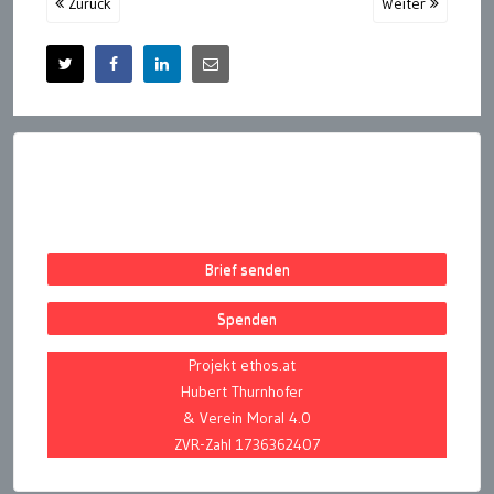
Zurück
Weiter
Brief senden
Spenden
Projekt ethos.at
Hubert Thurnhofer
& Verein Moral 4.0
ZVR-Zahl 1736362407