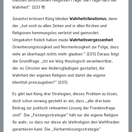
meisten umstrittenen religiösen Frage: die Frage nach der
Wahrheit“. (103 ff)
Zunächst kritisiert Küng blinden
Wahrheitsfanatismus
, denn
der „hat noch zu allen Zeiten und in allen Kirchen und
Religionen hemmungslos verletzt und gemordet.
Umgekehrt freilich haben müde
Wahrheitsvergessenheit
Orientierungslosigkeit und Normenlosigkeit zur Folge, dass
viele an überhaupt nichts mehr glauben.“ (105) Daraus folgt
die Grundfrage: „Ist ein Weg theologisch verantwortbar,
der es Christen wie Andersgläubigen gestattet, die
Wahrheit der eigenen Religion und damit die eigene
Identität preiszugeben?“ (105)
Es gibt laut Küng drei Strategien, dieses Problem zu lösen,
doch schon vorweg gesteht er ein, dass „alle drei kein
Beitrag zur politisch relevanten Lösung der Friedensfrage
sind“. Die „Festungsstrategie“ hält nur die eigene Religion
für wahr, so dass nur diese als Weltreligion den Weltfrieden
garantieren kann. Die „Verharmlosungsstrategie“