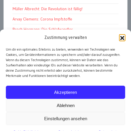
Müller Albrecht: Die Revolution ist fällig!
Arvay Clemens: Corona Impfstoffe
Broch Hermann: Die Schlafwandler
Zustimmung verwalten
Kohout Pavel: Ende der Großen Ferien
Bonelli Raphael: Kopflos
Um dir ein optimales Erlebnis zu bieten, verwenden wir Technologien wie
Cookies, um Geräteinformationen zu speichern und/oder darauf zuzugreifen.
Luczak Andreas: Deutschlands Energiewende
Wenn du diesen Technologien zustimmst, können wir Daten wie das
Surfverhalten oder eindeutige IDs auf dieser Website verarbeiten. Wenn du
deine Zustimmung nicht erteilst oder zurückziehst, können bestimmte
Merkmale und Funktionen beeinträchtigt werden.
alle Artikel
Akzeptieren
Ablehnen
Einstellungen ansehen
Impressum