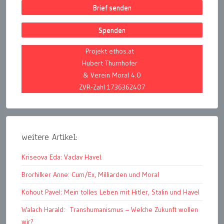
Brief senden
Spenden
Projekt ethos.at
Hubert Thurnhofer
& Verein Moral 4.0
ZVR-Zahl 1736362407
weitere Artikel:
Kriseova Eda: Vaclav Havel.
Brorhilker Anne: Cum/Ex, Milliarden und Moral
Kohout Pavel: Mein tolles Leben mit Hitler, Stalin und Havel
Walach Harald: Transhumanismus – Welche Zukunft wollen
wir?