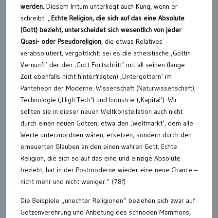
werden.
Diesem Irrtum unterliegt auch Küng, wenn er
schreibt: „
Echte Religion, die sich auf das eine Absolute
(Gott) bezieht, unterscheidet sich wesentlich von jeder
Quasi- oder Pseudoreligion
, die etwas Relatives
verabsolutiert, vergöttlicht: sei es die atheistische ‚Göttin
Vernunft‘ der den ‚Gott Fortschritt‘ mit all seinen (lange
Zeit ebenfalls nicht hinterfragten) ‚Untergöttern‘ im
Panteheon der Moderne: Wissenschaft (Naturwissenschaft),
Technologie (‚High Tech‘) und Industrie (‚Kapital‘). Wir
sollten sie in dieser neuen Weltkonstellation auch nicht
durch einen neuen Götzen, etwa den ‚Weltmarkt‘, dem alle
Werte unterzuordnen wären, ersetzen, sondern durch den
erneuerten Glauben an den einen wahren Gott. Echte
Religion, die sich so auf das eine und einzige Absolute
bezieht, hat in der Postmoderne wieder eine neue Chance –
nicht mehr und nicht weniger.“ (78f)
Die Beispiele „unechter Religionen“ beziehen sich zwar auf
Götzenverehrung und Anbetung des schnöden Mammons,