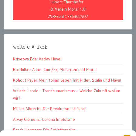
Hubert Thurnhofer
& Verein Moral 4.0
ZVR-Zahl 1736362407
weitere Artikel:
Kriseova Eda: Vaclav Havel.
Brorhilker Anne: Cum/Ex, Milliarden und Moral
Kohout Pavel: Mein tolles Leben mit Hitler, Stalin und Havel
Walach Harald: Transhumanismus – Welche Zukunft wollen
wir?
Müller Albrecht: Die Revolution ist fällig!
Arvay Clemens: Corona Impfstoffe
Broch Hermann: Die Schlafwandler