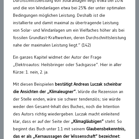
Durchschnittsleistung von Solaranlagen liegt etwa bei 10%
und die von Windanlagen etwa bei 25% der unter optimalen
Bedingungen möglichen Leistung. Deshalb ist die
installierte und damit maximal zu übertragende Leistung
von Solar- und Windanlagen um ein Vielfaches höher als bei
fossilen Grundlast-Kraftwerken, deren Durchschnittsleistung
nahe der maximalen Leistung liegt.“ (142)
Ein ganzes Kapitel widmet der Autor der Frage
„Elektroautos: Heilsbringer oder Sackgasse“. Hier in aller
Kürze: 1. nein, 2. ja.
Mit diesen Beispielen
bestätigt Andreas Luczak scheinbar
die Ansichten der „Klimaleugner“.
Würde die Rezension an
der Stelle enden, wäre sie schwer tendenziös; sie würde
weder den Gesamt-Inhalt des Buches, noch die Intention
des Autors richtig wiedergeben. Luczak macht einleitend
klar, dass er auf der Seite der
„Klimagläubigen“
steht. So
beginnt das Buch unter 1.1 mit seinem
Glaubensbekenntnis,
das er als „Kernaussagen der Wissenschaft“ bezeichnet: