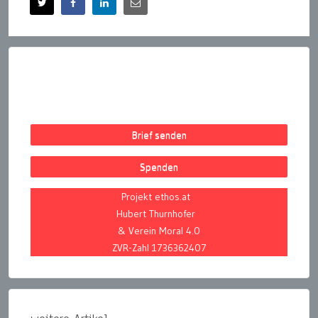
Brief senden
Spenden
Projekt ethos.at
Hubert Thurnhofer
& Verein Moral 4.0
ZVR-Zahl 1736362407