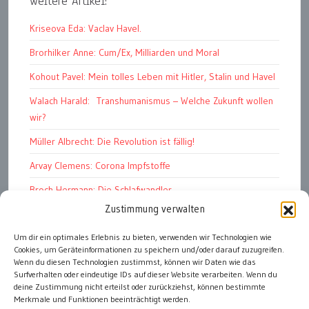
weitere Artikel:
Kriseova Eda: Vaclav Havel.
Brorhilker Anne: Cum/Ex, Milliarden und Moral
Kohout Pavel: Mein tolles Leben mit Hitler, Stalin und Havel
Walach Harald: Transhumanismus – Welche Zukunft wollen
wir?
Müller Albrecht: Die Revolution ist fällig!
Arvay Clemens: Corona Impfstoffe
Broch Hermann: Die Schlafwandler
Zustimmung verwalten
Kohout Pavel: Ende der Großen Ferien
Um dir ein optimales Erlebnis zu bieten, verwenden wir Technologien wie
Bonelli Raphael: Kopflos
Cookies, um Geräteinformationen zu speichern und/oder darauf zuzugreifen.
Luczak Andreas: Deutschlands Energiewende
Wenn du diesen Technologien zustimmst, können wir Daten wie das
Surfverhalten oder eindeutige IDs auf dieser Website verarbeiten. Wenn du
deine Zustimmung nicht erteilst oder zurückziehst, können bestimmte
Merkmale und Funktionen beeinträchtigt werden.