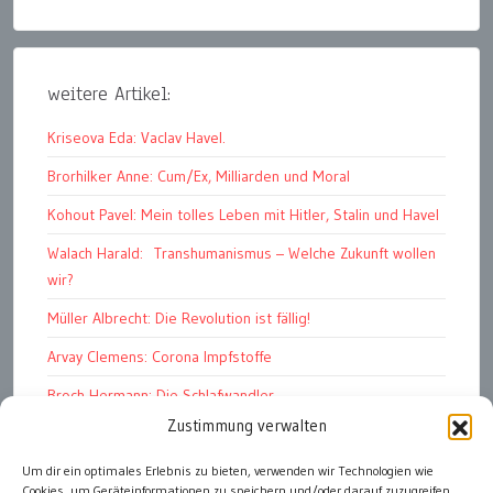
weitere Artikel:
Kriseova Eda: Vaclav Havel.
Brorhilker Anne: Cum/Ex, Milliarden und Moral
Kohout Pavel: Mein tolles Leben mit Hitler, Stalin und Havel
Walach Harald: Transhumanismus – Welche Zukunft wollen
wir?
Müller Albrecht: Die Revolution ist fällig!
Arvay Clemens: Corona Impfstoffe
Broch Hermann: Die Schlafwandler
Zustimmung verwalten
Kohout Pavel: Ende der Großen Ferien
Um dir ein optimales Erlebnis zu bieten, verwenden wir Technologien wie
Bonelli Raphael: Kopflos
Cookies, um Geräteinformationen zu speichern und/oder darauf zuzugreifen.