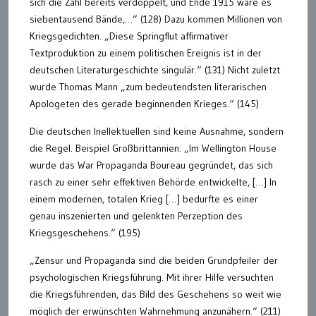
sich die Zahl bereits verdoppelt, und Ende 1915 ware es
siebentausend Bände,…“ (128) Dazu kommen Millionen von
Kriegsgedichten. „Diese Springflut affirmativer
Textproduktion zu einem politischen Ereignis ist in der
deutschen Literaturgeschichte singulär.“ (131) Nicht zuletzt
wurde Thomas Mann „zum bedeutendsten literarischen
Apologeten des gerade beginnenden Krieges.“ (145)
Die deutschen Inellektuellen sind keine Ausnahme, sondern
die Regel. Beispiel Großbrittannien: „Im Wellington House
wurde das War Propaganda Boureau gegründet, das sich
rasch zu einer sehr effektiven Behörde entwickelte, […] In
einem modernen, totalen Krieg […] bedurfte es einer
genau inszenierten und gelenkten Perzeption des
Kriegsgeschehens.“ (195)
„Zensur und Propaganda sind die beiden Grundpfeiler der
psychologischen Kriegsführung. Mit ihrer Hilfe versuchten
die Kriegsführenden, das Bild des Geschehens so weit wie
möglich der erwünschten Wahrnehmung anzunähern.“ (211)