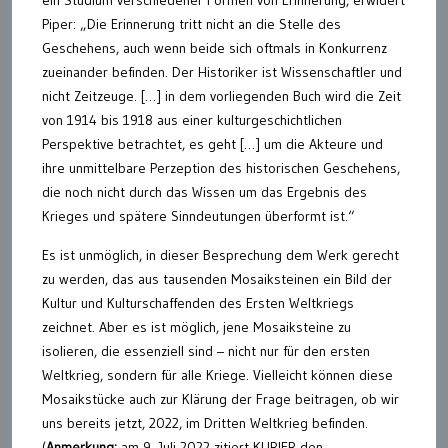
ein Studium verschiedener Formen von Erinnerung, erwidert
Piper: „Die Erinnerung tritt nicht an die Stelle des
Geschehens, auch wenn beide sich oftmals in Konkurrenz
zueinander befinden. Der Historiker ist Wissenschaftler und
nicht Zeitzeuge. […] in dem vorliegenden Buch wird die Zeit
von 1914 bis 1918 aus einer kulturgeschichtlichen
Perspektive betrachtet, es geht […] um die Akteure und
ihre unmittelbare Perzeption des historischen Geschehens,
die noch nicht durch das Wissen um das Ergebnis des
Krieges und spätere Sinndeutungen überformt ist.“
Es ist unmöglich, in dieser Besprechung dem Werk gerecht
zu werden, das aus tausenden Mosaiksteinen ein Bild der
Kultur und Kulturschaffenden des Ersten Weltkriegs
zeichnet. Aber es ist möglich, jene Mosaiksteine zu
isolieren, die essenziell sind – nicht nur für den ersten
Weltkrieg, sondern für alle Kriege. Vielleicht können diese
Mosaikstücke auch zur Klärung der Frage beitragen, ob wir
uns bereits jetzt, 2022, im Dritten Weltkrieg befinden.
(
Anmerkung:
am 9. Juli 2022 zitiert KURIER den