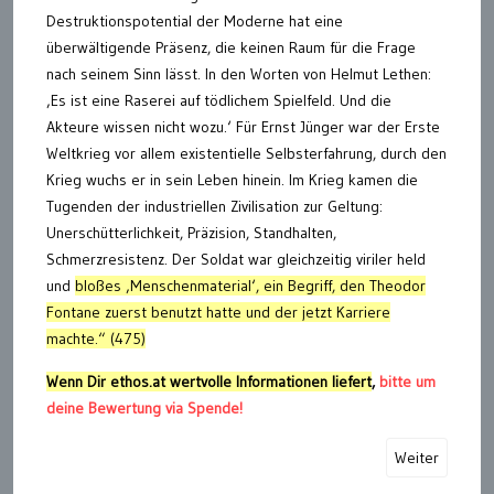
Destruktionspotential der Moderne hat eine
überwältigende Präsenz, die keinen Raum für die Frage
nach seinem Sinn lässt. In den Worten von Helmut Lethen:
‚Es ist eine Raserei auf tödlichem Spielfeld. Und die
Akteure wissen nicht wozu.‘ Für Ernst Jünger war der Erste
Weltkrieg vor allem existentielle Selbsterfahrung, durch den
Krieg wuchs er in sein Leben hinein. Im Krieg kamen die
Tugenden der industriellen Zivilisation zur Geltung:
Unerschütterlichkeit, Präzision, Standhalten,
Schmerzresistenz. Der Soldat war gleichzeitig viriler held
und
bloßes ‚Menschenmaterial‘, ein Begriff, den Theodor
Fontane zuerst benutzt hatte und der jetzt Karriere
machte.“ (475)
Wenn Dir ethos.at wertvolle Informationen liefert
,
bitte um
deine Bewertung via Spende!
Weiter