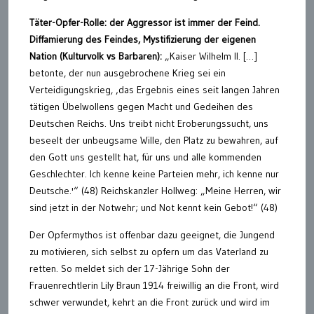
Täter-Opfer-Rolle: der Aggressor ist immer der
Feind.
Diffamierung des Feindes, Mystifizierung der eigenen
Nation (
Kulturvolk vs Barbaren
)
:
„Kaiser Wilhelm II. […]
betonte, der nun ausgebrochene Krieg sei ein
Verteidigungskrieg, ‚das Ergebnis eines seit langen Jahren
tätigen Übelwollens gegen Macht und Gedeihen des
Deutschen Reichs. Uns treibt nicht Eroberungssucht, uns
beseelt der unbeugsame Wille, den Platz zu bewahren, auf
den Gott uns gestellt hat, für uns und alle kommenden
Geschlechter. Ich kenne keine Parteien mehr, ich kenne nur
Deutsche.'“ (48) Reichskanzler Hollweg: „Meine Herren, wir
sind jetzt in der Notwehr; und Not kennt kein Gebot!“ (48)
Der Opfermythos ist offenbar dazu geeignet, die Jungend
zu motivieren, sich selbst zu opfern um das Vaterland zu
retten. So meldet sich der 17-Jährige Sohn der
Frauenrechtlerin Lily Braun 1914 freiwillig an die Front, wird
schwer verwundet, kehrt an die Front zurück und wird im