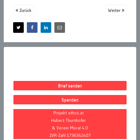
Zurück
Weiter
Brief senden
Spenden
Projekt ethos.at
Hubert Thurnhofer
& Verein Moral 4.0
ZVR-Zahl 1736362407