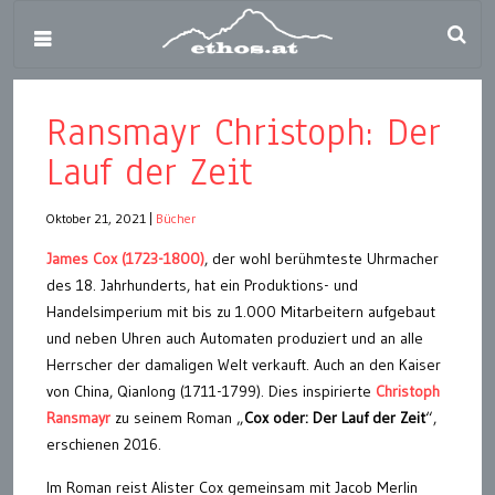
Ransmayr Christoph: Der
Lauf der Zeit
Oktober 21, 2021
|
Bücher
James Cox (1723-1800)
, der wohl berühmteste Uhrmacher
des 18. Jahrhunderts, hat ein Produktions- und
Handelsimperium mit bis zu 1.000 Mitarbeitern aufgebaut
und neben Uhren auch Automaten produziert und an alle
Herrscher der damaligen Welt verkauft. Auch an den Kaiser
von China, Qianlong (1711-1799). Dies inspirierte
Christoph
Ransmayr
zu seinem Roman „
Cox oder: Der Lauf der Zeit
“,
erschienen 2016.
Im Roman reist Alister Cox gemeinsam mit Jacob Merlin