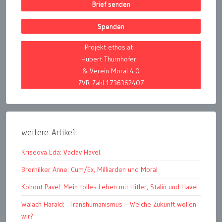
Brief senden
Spenden
Projekt ethos.at
Hubert Thurnhofer
& Verein Moral 4.0
ZVR-Zahl 1736362407
weitere Artikel:
Kriseova Eda: Vaclav Havel.
Brorhilker Anne: Cum/Ex, Milliarden und Moral
Kohout Pavel: Mein tolles Leben mit Hitler, Stalin und Havel
Walach Harald: Transhumanismus – Welche Zukunft wollen
wir?