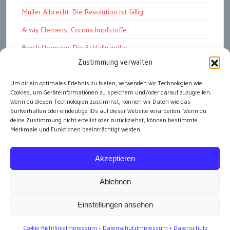
Müller Albrecht: Die Revolution ist fällig!
Arvay Clemens: Corona Impfstoffe
Broch Hermann: Die Schlafwandler
Zustimmung verwalten
Kohout Pavel: Ende der Großen Ferien
Um dir ein optimales Erlebnis zu bieten, verwenden wir Technologien wie
Bonelli Raphael: Kopflos
Cookies, um Geräteinformationen zu speichern und/oder darauf zuzugreifen.
Luczak Andreas: Deutschlands Energiewende
Wenn du diesen Technologien zustimmst, können wir Daten wie das
Surfverhalten oder eindeutige IDs auf dieser Website verarbeiten. Wenn du
deine Zustimmung nicht erteilst oder zurückziehst, können bestimmte
Merkmale und Funktionen beeinträchtigt werden.
alle Artikel
Akzeptieren
Ablehnen
Einstellungen ansehen
Impressum
Cookie-Richtlinie
Impressum + Datenschutz
Impressum + Datenschutz