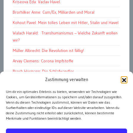
Kriseova Eda: Vaclav Havel.
Brorhilker Anne: Cum/Ex, Milliarden und Moral
Kohout Pavel: Mein tolles Leben mit Hitler, Stalin und Havel
Walach Harald: Transhumanismus – Welche Zukunft wollen
wir?
Müller Albrecht: Die Revolution ist fällig!
Arvay Clemens: Corona Impfstoffe
Broch Hermann: Die Schlafwandler
Zustimmung verwalten
Kohout Pavel: Ende der Großen Ferien
Um dir ein optimales Erlebnis zu bieten, verwenden wir Technologien wie
Bonelli Raphael: Kopflos
Cookies, um Geräteinformationen zu speichern und/oder darauf zuzugreifen.
Luczak Andreas: Deutschlands Energiewende
Wenn du diesen Technologien zustimmst, können wir Daten wie das
Surfverhalten oder eindeutige IDs auf dieser Website verarbeiten. Wenn du
deine Zustimmung nicht erteilst oder zurückziehst, können bestimmte
Merkmale und Funktionen beeinträchtigt werden.
alle Artikel