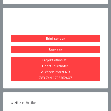
Brief senden
Spenden
Projekt ethos.at
Hubert Thurnhofer
& Verein Moral 4.0
ZVR-Zahl 1736362407
weitere Artikel: