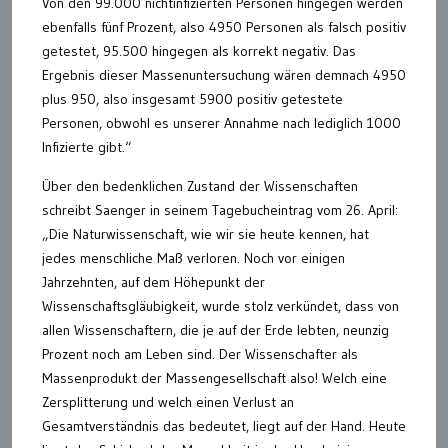
Von den 99.000 nichtinfizierten Personen hingegen werden
ebenfalls fünf Prozent, also 4950 Personen als falsch positiv
getestet, 95.500 hingegen als korrekt negativ. Das
Ergebnis dieser Massenuntersuchung wären demnach 4950
plus 950, also insgesamt 5900 positiv getestete
Personen, obwohl es unserer Annahme nach lediglich 1000
Infizierte gibt.“
Über den bedenklichen Zustand der Wissenschaften
schreibt Saenger in seinem Tagebucheintrag vom 26. April:
„Die Naturwissenschaft, wie wir sie heute kennen, hat
jedes menschliche Maß verloren. Noch vor einigen
Jahrzehnten, auf dem Höhepunkt der
Wissenschaftsgläubigkeit, wurde stolz verkündet, dass von
allen Wissenschaftern, die je auf der Erde lebten, neunzig
Prozent noch am Leben sind. Der Wissenschafter als
Massenprodukt der Massengesellschaft also! Welch eine
Zersplitterung und welch einen Verlust an
Gesamtverständnis das bedeutet, liegt auf der Hand. Heute