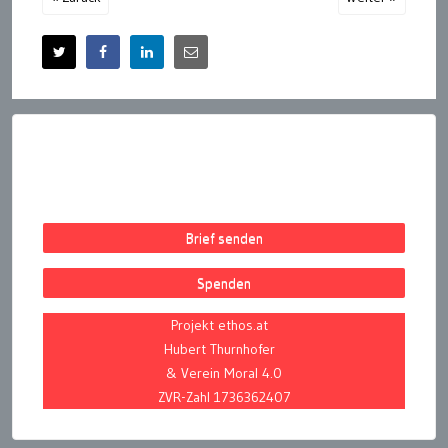
Brief senden
Spenden
Projekt ethos.at
Hubert Thurnhofer
& Verein Moral 4.0
ZVR-Zahl 1736362407