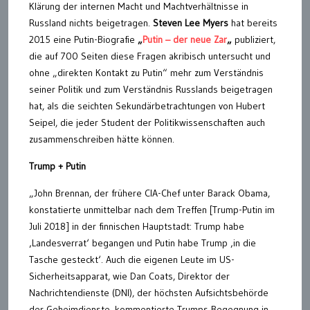
Klärung der internen Macht und Machtverhältnisse in
Russland nichts beigetragen.
Steven Lee Myers
hat bereits
2015 eine Putin-Biografie
„
Putin – der neue Zar
„
publiziert,
die auf 700 Seiten diese Fragen akribisch untersucht und
ohne „direkten Kontakt zu Putin“ mehr zum Verständnis
seiner Politik und zum Verständnis Russlands beigetragen
hat, als die seichten Sekundärbetrachtungen von Hubert
Seipel, die jeder Student der Politikwissenschaften auch
zusammenschreiben hätte können.
Trump + Putin
„John Brennan, der frühere CIA-Chef unter Barack Obama,
konstatierte unmittelbar nach dem Treffen [Trump-Putin im
Juli 2018] in der finnischen Hauptstadt: Trump habe
‚Landesverrat‘ begangen und Putin habe Trump ‚in die
Tasche gesteckt‘. Auch die eigenen Leute im US-
Sicherheitsapparat, wie Dan Coats, Direktor der
Nachrichtendienste (DNI), der höchsten Aufsichtsbehörde
der Geheimdienste, kommentierte Trumps Begegnung in