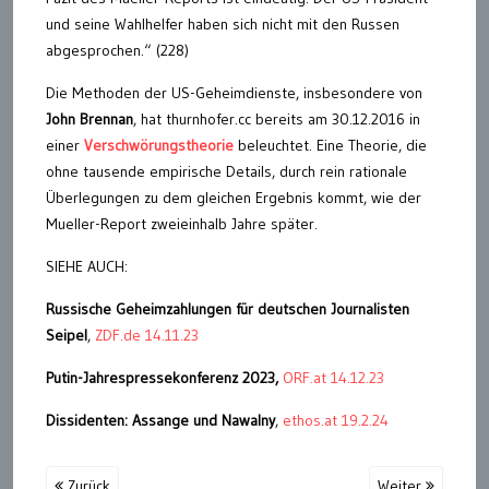
und seine Wahlhelfer haben sich nicht mit den Russen
abgesprochen.“ (228)
Die Methoden der US-Geheimdienste, insbesondere von
John Brennan
, hat thurnhofer.cc bereits am 30.12.2016 in
einer
Verschwörungstheorie
beleuchtet. Eine Theorie, die
ohne tausende empirische Details, durch rein rationale
Überlegungen zu dem gleichen Ergebnis kommt, wie der
Mueller-Report zweieinhalb Jahre später.
SIEHE AUCH:
Russische Geheimzahlungen für deutschen Journalisten
Seipel
,
ZDF.de 14.11.23
Putin-Jahrespressekonferenz 2023,
ORF.at 14.12.23
Dissidenten: Assange und Nawalny
,
ethos.at 19.2.24
Zurück
Weiter