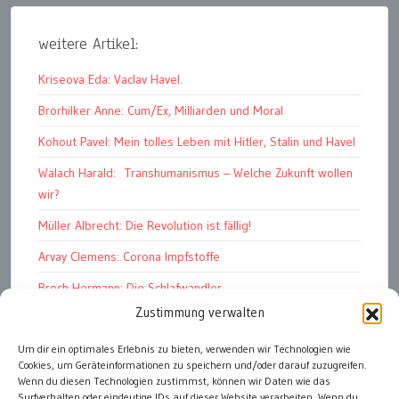
weitere Artikel:
Kriseova Eda: Vaclav Havel.
Brorhilker Anne: Cum/Ex, Milliarden und Moral
Kohout Pavel: Mein tolles Leben mit Hitler, Stalin und Havel
Walach Harald: Transhumanismus – Welche Zukunft wollen
wir?
Müller Albrecht: Die Revolution ist fällig!
Arvay Clemens: Corona Impfstoffe
Broch Hermann: Die Schlafwandler
Zustimmung verwalten
Kohout Pavel: Ende der Großen Ferien
Bonelli Raphael: Kopflos
Um dir ein optimales Erlebnis zu bieten, verwenden wir Technologien wie
Cookies, um Geräteinformationen zu speichern und/oder darauf zuzugreifen.
Luczak Andreas: Deutschlands Energiewende
Wenn du diesen Technologien zustimmst, können wir Daten wie das
Surfverhalten oder eindeutige IDs auf dieser Website verarbeiten. Wenn du