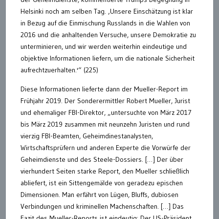
Helsinki noch am selben Tag. ‚Unsere Einschätzung ist klar
in Bezug auf die Einmischung Russlands in die Wahlen von
2016 und die anhaltenden Versuche, unsere Demokratie zu
unterminieren, und wir werden weiterhin eindeutige und
objektive Informationen liefern, um die nationale Sicherheit
aufrechtzuerhalten.'“ (225)
Diese Informationen lieferte dann der Mueller-Report im
Frühjahr 2019. Der Sonderermittler Robert Mueller, Jurist
und ehemaliger FBI-Direktor, „untersuchte von März 2017
bis März 2019 zusammen mit neunzehn Juristen und rund
vierzig FBI-Beamten, Geheimdinestanalysten,
Wirtschaftsprüfern und anderen Experte die Vorwürfe der
Geheimdienste und des Steele-Dossiers. […] Der über
vierhundert Seiten starke Report, den Mueller schließlich
abliefert, ist ein Sittengemälde von geradezu epischen
Dimensionen. Man erfährt von Lügen, Bluffs, dubiosen
Verbindungen und kriminellen Machenschaften. […] Das
Fazit des Mueller-Reports ist eindeutig: Der US-Präsident