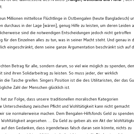
t.
un Millionen mittellose Flüchtlinge in Ostbengalen (heute Bangladesch) u
en durchaus in der Lage [wären], genug Hilfe zu leisten, um deren Leiden a
icherweise sind die notwendigen Entscheidungen jedoch nicht getroffen
g für den Einzelnen alles zu tun, was in seiner Macht steht. Und genau in
mlich eingeschränkt, denn seine ganze Argumentation beschränkt sich auf d
chten Betrag für alle, sondern darum, so viel wie möglich zu spenden, de
eit sind ihren Solidarbeitrag zu leisten. So muss jeder, der wirklich
n die Tasche greifen. Singers Position ist die des Utilitaristen, der das Gu
gliche Zahl der Menschen glücklich ist.
hat zur Folge, dass unsere traditionellen moralischen Kategorien
le Unterscheidung zwischen Pflicht und Wohltätigkeit kann nicht gemacht
wir sie normalerweise machen. Dem Bengalen-Hilfsfonds Geld zu spenden,
er Wohltätigkeit angesehen. … Da Geld zu geben als ein Akt der Wohltätigk
auf den Gedanken, dass irgendetwas falsch daran sein könnte, nichts zu