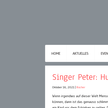
HOME
AKTUELLES
EVE
Singer Peter: H
Oktober 16, 2021
|
Bücher
Wenn irgendwo auf dieser Welt Mensc
können, dann ist das genauso schlimm
ein Kind vor dem Ertrinken zu retten. 