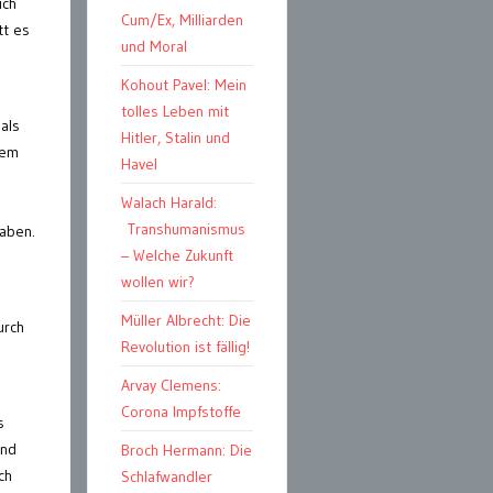
ich
Cum/Ex, Milliarden
tt es
und Moral
Kohout Pavel: Mein
tolles Leben mit
mals
Hitler, Stalin und
nem
Havel
Walach Harald:
Transhumanismus
haben.
– Welche Zukunft
wollen wir?
Müller Albrecht: Die
urch
Revolution ist fällig!
Arvay Clemens:
Corona Impfstoffe
s
und
Broch Hermann: Die
ch
Schlafwandler