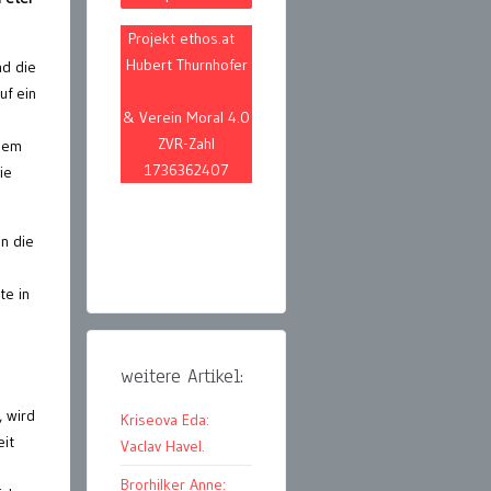
Projekt ethos.at
Hubert Thurnhofer
nd die
uf ein
& Verein Moral 4.0
ZVR-Zahl
 dem
1736362407
ie
nn die
te in
weitere Artikel:
 wird
Kriseova Eda:
eit
Vaclav Havel.
Brorhilker Anne: