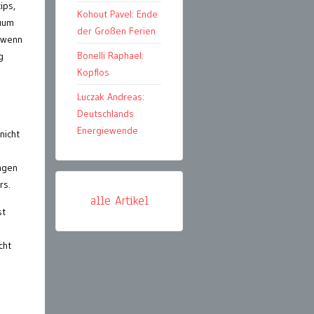
ips,
Kohout Pavel: Ende
duum
der Großen Ferien
 wenn
Bonelli Raphael:
g
Kopflos
Luczak Andreas:
Deutschlands
Energiewende
nicht
ngen
rs.
alle Artikel
st
cht