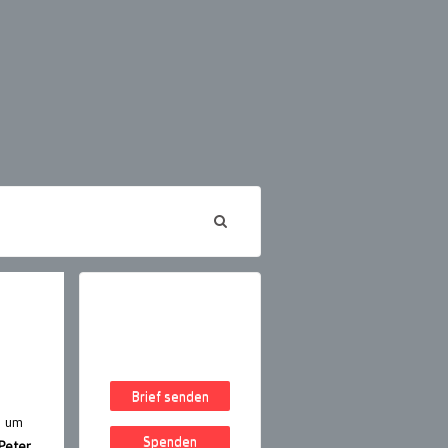
Brief senden
e um
Spenden
Peter