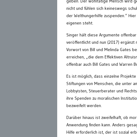
geben. Der wohltätige Mensch wird gep
nicht und fühlen sich keineswegs schu
der Welthungerhilfe zuspenden.“ Hier 
eigenen steht.
Singer hält diese Argumente offenbar f
veröffentlicht und nun (2017) ergänzt
Vorwort von Bill und Melinda Gates be
erreichen, „die dem Effektiven Altrui
offenbar auch Bill Gates und Warren B
Es ist möglich, dass einzelne Projekt
Stiftungen von Menschen, die unter an
Lobbyisten, Steuerberater und Rechts
ihre Spenden zu moralischen Institut
bezweifelt werden.
Darüber hinaus ist zweifelhaft, ob mo
Anwendung finden kann. Anders gesag
Hilfe erforderlich ist, der ist sozial 