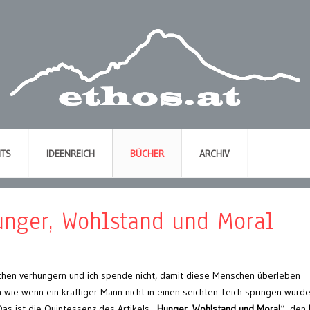
NTS
IDEENREICH
BÜCHER
ARCHIV
unger, Wohlstand und Moral
hen verhungern und ich spende nicht, damit diese Menschen überleben
 wie wenn ein kräftiger Mann nicht in einen seichten Teich springen würd
Das ist die Quintessenz des Artikels „
Hunger, Wohlstand und Moral
“, den