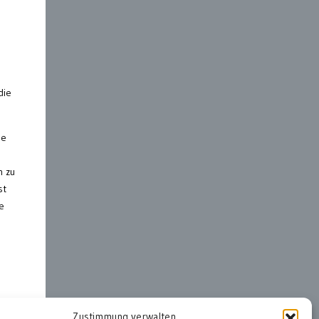
die
le
h zu
st
e
Zustimmung verwalten