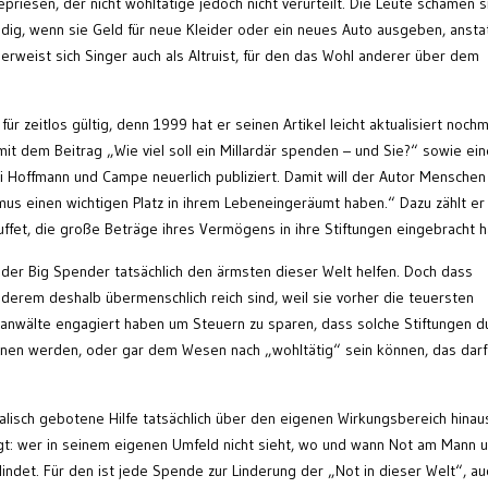
riesen, der nicht wohltätige jedoch nicht verurteilt. Die Leute schämen s
ldig, wenn sie Geld für neue Kleider oder ein neues Auto ausgeben, ansta
erweist sich Singer auch als Altruist, für den das Wohl anderer über dem
ür zeitlos gültig, denn 1999 hat er seinen Artikel leicht aktualisiert noch
 mit dem Beitrag „Wie viel soll ein Millardär spenden – und Sie?“ sowie ei
i Hoffmann und Campe neuerlich publiziert. Damit will der Autor Menschen
smus einen wichtigen Platz in ihrem Lebeneingeräumt haben.“ Dazu zählt er
uffet, die große Beträge ihres Vermögens in ihre Stiftungen eingebracht 
e der Big Spender tatsächlich den ärmsten dieser Welt helfen. Doch dass
derem deshalb übermenschlich reich sind, weil sie vorher die teuersten
anwälte engagiert haben um Steuern zu sparen, dass solche Stiftungen d
ionen werden, oder gar dem Wesen nach „wohltätig“ sein können, das darf
ralisch gebotene Hilfe tatsächlich über den eigenen Wirkungsbereich hinau
t: wer in seinem eigenen Umfeld nicht sieht, wo und wann Not am Mann 
erblindet. Für den ist jede Spende zur Linderung der „Not in dieser Welt“, au