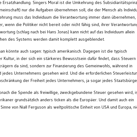
e Ersatzhandlung. Singers Moral ist die Umkehrung des Subsidiaritätsprinz
meinschaft) nur die Aufgaben übernehmen soll, die der Mensch als Indivi
mkehrung muss das Individuum die Verantwortung immer dann übernehmen,
, wenn die Politiker nicht bereit oder nicht fähig sind, ihrer Verantwortun
wortung (schlag nach bei Hans Jonas) kann nicht auf das Individuum allein
chen des Systems werden damit komplett ausgeblendet.
 man könnte auch sagen: typisch amerikanisch. Dagegen ist die typisch
 Kultur, in der sich ein stärkeres Bewusstsein dafür findet, dass Steuern 
trägern da sind, sondern zur Finanzierung des Gemeinwohls, während in
ind jedes Unternehmens gesehen wird. Und die erforderlichen Steuerleistu
inschränkung der Freiheit jedes Unternehmers, ja sogar jedes Staatsbürge
ach die Spende als freiwillige, zweckgebundene Steuer gesehen wird, i
erikaner grundsätzlich anders ticken als die Europäer. Und damit auch ein
Sinne von Niall Ferguson als weltpolitische Einheit von USA und Europa, ni