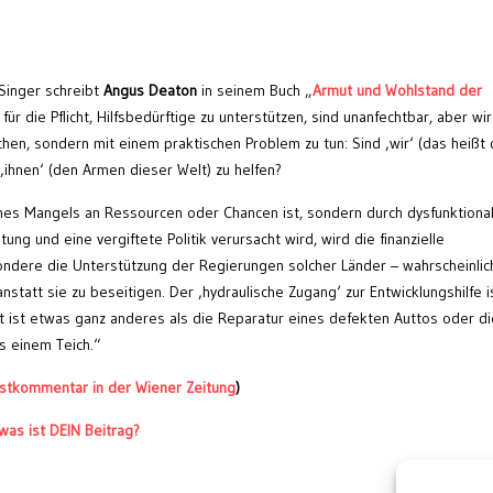
Singer schreibt
Angus Deaton
in seinem Buch „
Armut und Wohlstand der
ür die Pflicht, Hilfsbedürftige zu unterstützen, sind unanfechtbar, aber wir
chen, sondern mit einem praktischen Problem zu tun: Sind ‚wir‘ (das heißt 
 ‚ihnen‘ (den Armen dieser Welt) zu helfen?
nes Mangels an Ressourcen oder Chancen ist, sondern durch dysfunktiona
ung und eine vergiftete Politik verursacht wird, wird die finanzielle
ndere die Unterstützung der Regierungen solcher Länder – wahrscheinlic
nstatt sie zu beseitigen. Der ‚hydraulische Zugang‘ zur Entwicklungshilfe i
t ist etwas ganz anderes als die Reparatur eines defekten Auttos oder di
s einem Teich.“
stkommentar in der Wiener Zeitung
)
was ist DEIN Beitrag?