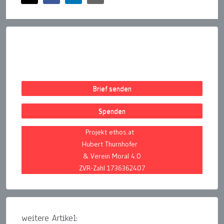
Brief senden
Spenden
Projekt ethos.at
Hubert Thurnhofer
& Verein Moral 4.0
ZVR-Zahl 1736362407
weitere Artikel: