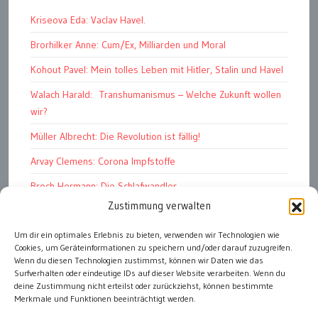
Kriseova Eda: Vaclav Havel.
Brorhilker Anne: Cum/Ex, Milliarden und Moral
Kohout Pavel: Mein tolles Leben mit Hitler, Stalin und Havel
Walach Harald: Transhumanismus – Welche Zukunft wollen
wir?
Müller Albrecht: Die Revolution ist fällig!
Arvay Clemens: Corona Impfstoffe
Broch Hermann: Die Schlafwandler
Zustimmung verwalten
Kohout Pavel: Ende der Großen Ferien
Bonelli Raphael: Kopflos
Um dir ein optimales Erlebnis zu bieten, verwenden wir Technologien wie
Cookies, um Geräteinformationen zu speichern und/oder darauf zuzugreifen.
Luczak Andreas: Deutschlands Energiewende
Wenn du diesen Technologien zustimmst, können wir Daten wie das
Surfverhalten oder eindeutige IDs auf dieser Website verarbeiten. Wenn du
deine Zustimmung nicht erteilst oder zurückziehst, können bestimmte
Merkmale und Funktionen beeinträchtigt werden.