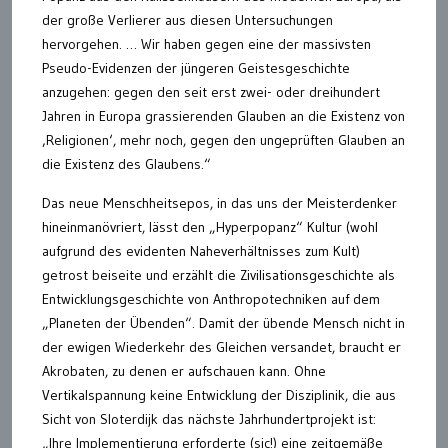
der große Verlierer aus diesen Untersuchungen
hervorgehen. … Wir haben gegen eine der massivsten
Pseudo-Evidenzen der jüngeren Geistesgeschichte
anzugehen: gegen den seit erst zwei- oder dreihundert
Jahren in Europa grassierenden Glauben an die Existenz von
‚Religionen‘, mehr noch, gegen den ungeprüften Glauben an
die Existenz des Glaubens.“
Das neue Menschheitsepos, in das uns der Meisterdenker
hineinmanövriert, lässt den „Hyperpopanz“ Kultur (wohl
aufgrund des evidenten Naheverhältnisses zum Kult)
getrost beiseite und erzählt die Zivilisationsgeschichte als
Entwicklungsgeschichte von Anthropotechniken auf dem
„Planeten der Übenden“. Damit der übende Mensch nicht in
der ewigen Wiederkehr des Gleichen versandet, braucht er
Akrobaten, zu denen er aufschauen kann. Ohne
Vertikalspannung keine Entwicklung der Disziplinik, die aus
Sicht von Sloterdijk das nächste Jahrhundertprojekt ist:
„Ihre Implementierung erforderte (sic!) eine zeitgemäße