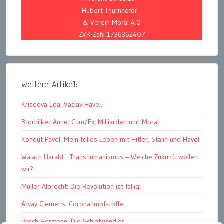
Hubert Thurnhofer
& Verein Moral 4.0
ZVR-Zahl 1736362407
weitere Artikel:
Kriseova Eda: Vaclav Havel.
Brorhilker Anne: Cum/Ex, Milliarden und Moral
Kohout Pavel: Mein tolles Leben mit Hitler, Stalin und Havel
Walach Harald: Transhumanismus – Welche Zukunft wollen
wir?
Müller Albrecht: Die Revolution ist fällig!
Arvay Clemens: Corona Impfstoffe
Broch Hermann: Die Schlafwandler